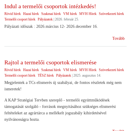
Indul a termelői csoportok intézkedés!
Rövid hírek
Hazai hírek
Szakmai hírek
VM hírek
MVH Hírek
Szövetkezeti hírek
Termelői csoport hírek
Pályázatok
|
2026. február 25.
Pályázati időszak : 2026.március 12- 2026.december 16.
(In
Tovább
a
ter
cso
Rajtol a termelői csoportok elismerése
int
Rövid hírek
Hazai hírek
Szakmai hírek
VM hírek
MVH Hírek
Szövetkezeti hírek
Termelői csoport hírek
TÉSZ hírek
Pályázatok
|
2025. augusztus 14.
Megjelentek a TCs elismerés új szabályai, de fontos részletek még nem
ismeretek!
A KAP Stratégiai Tervben szereplő - termelői együttműködések
támogatását szolgáló - források megnyitásához szükséges elismerési
feltételeket az agrártárca a mellékelt jogszabály kihirdetésével
nyilvánosságra hozta.
(Ra