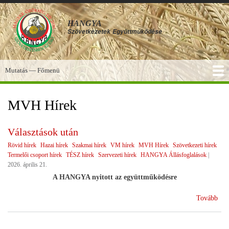
Ugrás
a
HANGYA
tartalomra
Szövetkezetek
Együttműködése
Mutatás — Főmenü
Főmenü
SZOLGÁLTATÁSOK
KÉPGALÉRIA
TUDÁSBÁZIS
A HANGYA
FÓRUM
HÍREK
MVH Hírek
Választások után
Rövid hírek
Hazai hírek
Szakmai hírek
VM hírek
MVH Hírek
Szövetkezeti hírek
Termelői csoport hírek
TÉSZ hírek
Szervezeti hírek
HANGYA Állásfoglalások
|
2026. április 21.
A HANGYA nyitott az együttműködésre
(Vá
Tovább
utá