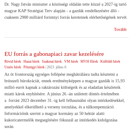
Dr. Nagy István miniszter a közösségi oldalán tette közzé a 2027-ig tartó
magyar KAP Stratégiai Terv alapján - a gazdák rendelkezésére álló -
csaknem 2900 milliárd forintnyi forrás kereteinek elérhetőségének tervét.
(Vi
Tovább
star
EU forrás a gabonapiaci zavar kezelésére
Rövid hírek
Hazai hírek
Szakmai hírek
VM hírek
MVH Hírek
Külföldi hírek
Uniós hírek
Pénzügyi hírek
|
2023. július 6.
Az öt frontország egységes fellépése meghátrálásra tudta késztetni a
brüsszeli bürokráciát, ennek eredményképpen a magyar gazdák is 15,93
millió eurót kapnak a raktározási költségeik és az eladatlan készleteik
miatti károk enyhítésére. A június 26.-án született döntés értelmében
a forrást 2023 december 31.-ig kell felhasználni olyan intézkedésekkel,
amelyekkel elkerülhető a verseny torzulása, és a túlkompemzáció.
Információink szerint a magyar kormány az 50 hektár alatti
kukoricatermelők megsegítésére fókuszál az intézkedés kidolgozása
során.