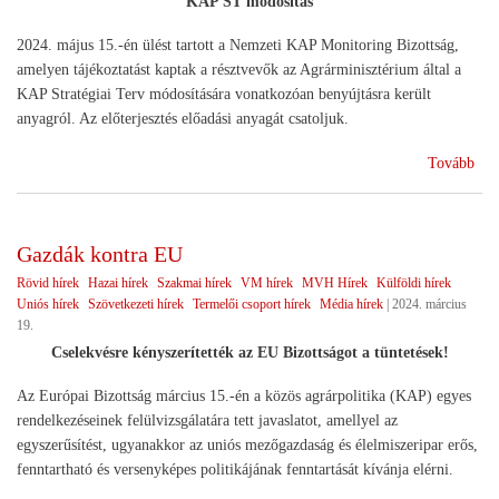
KAP ST módosítás
2024. május 15.-én ülést tartott a Nemzeti KAP Monitoring Bizottság,
amelyen tájékoztatást kaptak a résztvevők az Agrárminisztérium által a
KAP Stratégiai Terv módosítására vonatkozóan benyújtásra került
anyagról. Az előterjesztés előadási anyagát csatoljuk.
(A
Tovább
Nem
KA
MB
Gazdák kontra EU
ülés
Rövid hírek
Hazai hírek
Szakmai hírek
VM hírek
MVH Hírek
Külföldi hírek
Uniós hírek
Szövetkezeti hírek
Termelői csoport hírek
Média hírek
|
2024. március
19.
Cselekvésre kényszerítették az EU Bizottságot a tüntetések!
Az Európai Bizottság március 15.-én a közös agrárpolitika (KAP) egyes
rendelkezéseinek felülvizsgálatára tett javaslatot, amellyel az
egyszerűsítést, ugyanakkor az uniós mezőgazdaság és élelmiszeripar erős,
fenntartható és versenyképes politikájának fenntartását kívánja elérni.