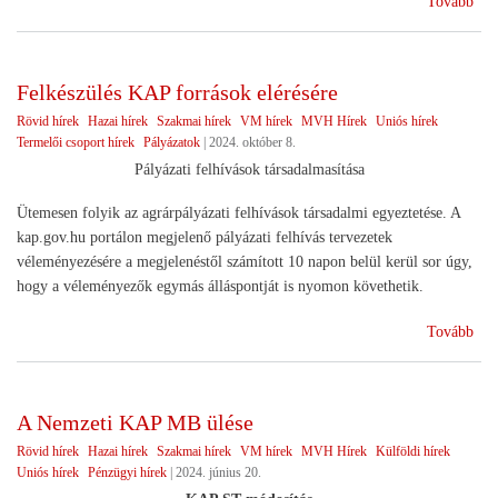
Tovább
a
ter
cso
Felkészülés KAP források elérésére
eli
Rövid hírek
Hazai hírek
Szakmai hírek
VM hírek
MVH Hírek
Uniós hírek
Termelői csoport hírek
Pályázatok
|
2024. október 8.
Pályázati felhívások társadalmasítása
Ütemesen folyik az agrárpályázati felhívások társadalmi egyeztetése. A
kap.gov.hu portálon megjelenő pályázati felhívás tervezetek
véleményezésére a megjelenéstől számított 10 napon belül kerül sor úgy,
hogy a véleményezők egymás álláspontját is nyomon követhetik.
(Fe
Tovább
KA
for
elér
A Nemzeti KAP MB ülése
)
Rövid hírek
Hazai hírek
Szakmai hírek
VM hírek
MVH Hírek
Külföldi hírek
Uniós hírek
Pénzügyi hírek
|
2024. június 20.