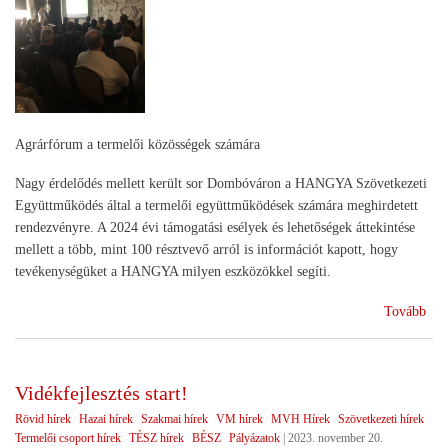
Agrárfórum a termelői közösségek számára
Nagy érdelődés mellett került sor Dombóváron a HANGYA Szövetkezeti
Együttműködés által a termelői együttműködések számára meghirdetett
rendezvényre. A 2024 évi támogatási esélyek és lehetőségek áttekintése
mellett a több, mint 100 résztvevő arról is információt kapott, hogy
tevékenységüket a HANGYA milyen eszközökkel segíti.
(A
Tovább
jöv
tek
Vidékfejlesztés start!
Rövid hírek
Hazai hírek
Szakmai hírek
VM hírek
MVH Hírek
Szövetkezeti hírek
Termelői csoport hírek
TÉSZ hírek
BÉSZ
Pályázatok
|
2023. november 20.