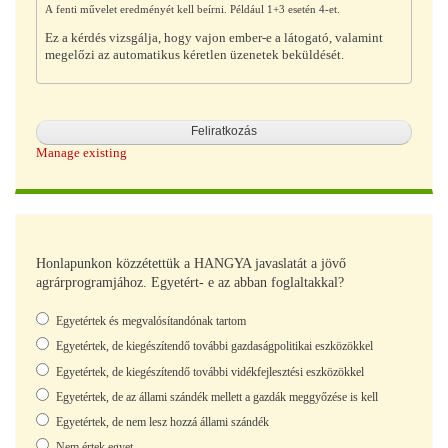
A fenti művelet eredményét kell beírni. Például 1+3 esetén 4-et.
Ez a kérdés vizsgálja, hogy vajon ember-e a látogató, valamint
megelőzi az automatikus kéretlen üzenetek beküldését.
Manage existing
Honlapunkon közzétettük a HANGYA javaslatát a jövő
agrárprogramjához. Egyetért- e az abban foglaltakkal?
Választások
Egyetértek és megvalósítandónak tartom
Egyetértek, de kiegészítendő további gazdaságpolitikai eszközökkel
Egyetértek, de kiegészítendő további vidékfejlesztési eszközökkel
Egyetértek, de az állami szándék mellett a gazdák meggyőzése is kell
Egyetértek, de nem lesz hozzá állami szándék
Nem értek egyet