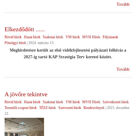
(Ga
Tovább
kon
EU
Elkezdődött ......
Rövid hírek
Hazai hírek
Szakmai hírek
VM hírek
MVH Hírek
Pályázatok
Pénzügyi hírek
|
2024. március 13.
Meghirdetésre került az első vidékfejlesztési pályázati felhívás a
2027-ig tartó KAP Stratégia Terv keretei között.
(El
Tovább
.....
A jövőre tekintve
Rövid hírek
Hazai hírek
Szakmai hírek
VM hírek
MVH Hírek
Szövetkezeti hírek
Termelői csoport hírek
TÉSZ hírek
Szervezeti hírek
Rendezvények
|
2023. december
22.