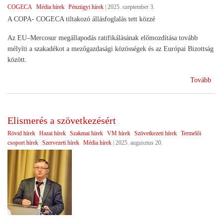
COGECA
Média hírek
Pénzügyi hírek
|
2025. szeptember 3.
A COPA- COGECA tiltakozó állásfoglalás tett közzé
Az EU–Mercosur megállapodás ratifikálásának előmozdítása tovább
mélyíti a szakadékot a mezőgazdasági közösségek és az Európai Bizottság
között.
(Kü
Tovább
az
EU
Mer
Elismerés a szövetkezésért
meg
Rövid hírek
Hazai hírek
Szakmai hírek
VM hírek
Szövetkezeti hírek
Termelői
csoport hírek
Szervezeti hírek
Média hírek
|
2025. augusztus 20.