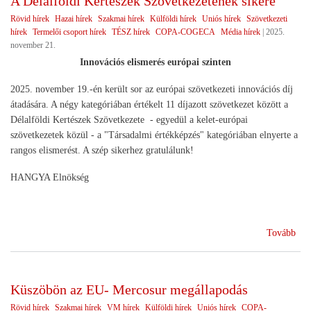
A Délalföldi Kertészek Szövetkezetének sikere
Rövid hírek
Hazai hírek
Szakmai hírek
Külföldi hírek
Uniós hírek
Szövetkezeti
hírek
Termelői csoport hírek
TÉSZ hírek
COPA-COGECA
Média hírek
|
2025.
november 21.
Innovációs elismerés európai szinten
2025. november 19.-én került sor az európai szövetkezeti innovációs díj
átadására. A négy kategóriában értékelt 11 díjazott szövetkezet között a
Délalföldi Kertészek Szövetkezete - egyedül a kelet-európai
szövetkezetek közül - a "Társadalmi értékképzés" kategóriában elnyerte a
rangos elismerést. A szép sikerhez gratulálunk!
HANGYA Elnökség
(A
Tovább
Dél
Ker
Szö
Küszöbön az EU- Mercosur megállapodás
sike
Rövid hírek
Szakmai hírek
VM hírek
Külföldi hírek
Uniós hírek
COPA-