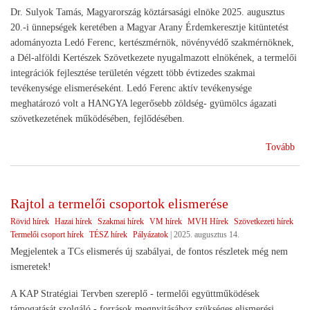
Dr. Sulyok Tamás, Magyarország köztársasági elnöke 2025. augusztus
20.-i ünnepségek keretében a Magyar Arany Érdemkeresztje kitüntetést
adományozta Ledó Ferenc, kertészmérnök, növényvédő szakmérnöknek,
a Dél-alföldi Kertészek Szövetkezete nyugalmazott elnökének, a termelői
integrációk fejlesztése területén végzett több évtizedes szakmai
tevékenysége elismeréseként. Ledó Ferenc aktív tevékenysége
meghatározó volt a HANGYA legerősebb zöldség- gyümölcs ágazati
szövetkezetének működésében, fejlődésében.
(El
Tovább
a
szö
Rajtol a termelői csoportok elismerése
Rövid hírek
Hazai hírek
Szakmai hírek
VM hírek
MVH Hírek
Szövetkezeti hírek
Termelői csoport hírek
TÉSZ hírek
Pályázatok
|
2025. augusztus 14.
Megjelentek a TCs elismerés új szabályai, de fontos részletek még nem
ismeretek!
A KAP Stratégiai Tervben szereplő - termelői együttműködések
támogatását szolgáló - források megnyitásához szükséges elismerési