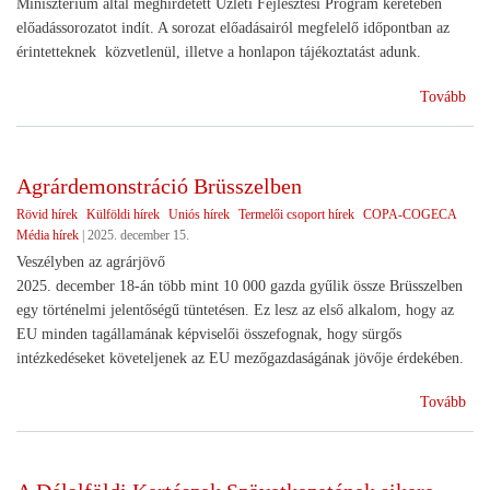
Minisztérium által meghirdetett Üzleti Fejlesztési Program keretében
előadássorozatot indít. A sorozat előadásairól megfelelő időpontban az
érintetteknek közvetlenül, illetve a honlapon tájékoztatást adunk.
(Sz
Tovább
ren
Agrárdemonstráció Brüsszelben
Rövid hírek
Külföldi hírek
Uniós hírek
Termelői csoport hírek
COPA-COGECA
Média hírek
|
2025. december 15.
Veszélyben az agrárjövő
2025. december 18-án több mint 10 000 gazda gyűlik össze Brüsszelben
egy történelmi jelentőségű tüntetésen. Ez lesz az első alkalom, hogy az
EU minden tagállamának képviselői összefognak, hogy sürgős
intézkedéseket követeljenek az EU mezőgazdaságának jövője érdekében.
(Ag
Tovább
Brü