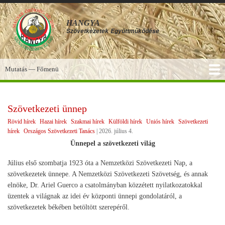
Ugrás
a
HANGYA
tartalomra
Szövetkezetek
Együttműködése
Mutatás — Főmenü
Főmenü
SZOLGÁLTATÁSOK
KÉPGALÉRIA
TUDÁSBÁZIS
A HANGYA
FÓRUM
HÍREK
Szövetkezeti ünnep
Rövid hírek
Hazai hírek
Szakmai hírek
Külföldi hírek
Uniós hírek
Szövetkezeti
hírek
Országos Szövetkezeti Tanács
|
2026. július 4.
Ünnepel a szövetkezeti világ
Július első szombatja 1923 óta a Nemzetközi Szövetkezeti Nap, a
szövetkezetek ünnepe. A Nemzetközi Szövetkezeti Szövetség, és annak
elnöke, Dr. Ariel Guerco a csatolmányban közzétett nyilatkozatokkal
üzentek a világnak az idei év központi ünnepi gondolatáról, a
szövetkezetek békében betöltött szerepéről.