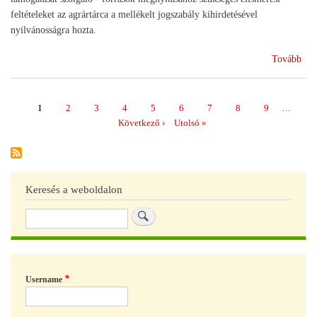
feltételeket az agrártárca a mellékelt jogszabály kihirdetésével
nyilvánosságra hozta.
(Ra
Tovább
a
ter
cso
Page
1
Page
2
Page
3
Page
4
Page
5
Page
6
Page
7
Page
8
Page
9
…
Oldalszámozás
eli
Következő
Következő ›
Utolsó
Utolsó »
oldal
oldal
Keresés a weboldalon
Keresés
Username