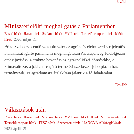
(Sz
Tovább
ünn
Miniszterjelölti meghallgatás a Parlamentben
Rövid hírek
Hazai hírek
Szakmai hírek
VM hírek
Termelői csoport hírek
Média
hírek
|
2026. május 11.
Bóna Szabolcs leendő szakminiszter az agrár- és élelmiszeripar jelentős
átalakítását ígérte parlamenti meghallgatásán Az alapanyag-feldolgozási
arány javítása, a szakma bevonása az agrárpolitikai döntésekbe, a
klímaváltozásra jobban reagáló termelési szerkezet, jobb piac a hazai
terménynek, az agrárkamara átalakítása jelentik a fő feladatokat.
(Min
Tovább
meg
a
Par
Választások után
Rövid hírek
Hazai hírek
Szakmai hírek
VM hírek
MVH Hírek
Szövetkezeti hírek
Termelői csoport hírek
TÉSZ hírek
Szervezeti hírek
HANGYA Állásfoglalások
|
2026. április 21.