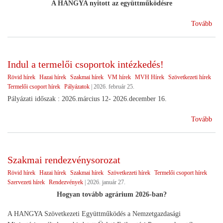
A HANGYA nyitott az együttműködésre
(Vá
Tovább
utá
Indul a termelői csoportok intézkedés!
Rövid hírek
Hazai hírek
Szakmai hírek
VM hírek
MVH Hírek
Szövetkezeti hírek
Termelői csoport hírek
Pályázatok
|
2026. február 25.
Pályázati időszak : 2026.március 12- 2026.december 16.
(In
Tovább
a
ter
cso
Szakmai rendezvénysorozat
int
Rövid hírek
Hazai hírek
Szakmai hírek
Szövetkezeti hírek
Termelői csoport hírek
Szervezeti hírek
Rendezvények
|
2026. január 27.
Hogyan tovább agrárium 2026-ban?
A HANGYA Szövetkezeti Együttműködés a Nemzetgazdasági