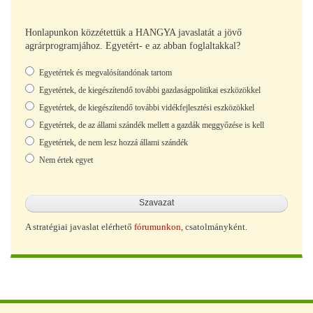
Honlapunkon közzétettük a HANGYA javaslatát a jövő
agrárprogramjához. Egyetért- e az abban foglaltakkal?
Választások
Egyetértek és megvalósítandónak tartom
Egyetértek, de kiegészítendő további gazdaságpolitikai eszközökkel
Egyetértek, de kiegészítendő további vidékfejlesztési eszközökkel
Egyetértek, de az állami szándék mellett a gazdák meggyőzése is kell
Egyetértek, de nem lesz hozzá állami szándék
Nem értek egyet
A stratégiai javaslat elérhető
fórumunkon
, csatolmányként.