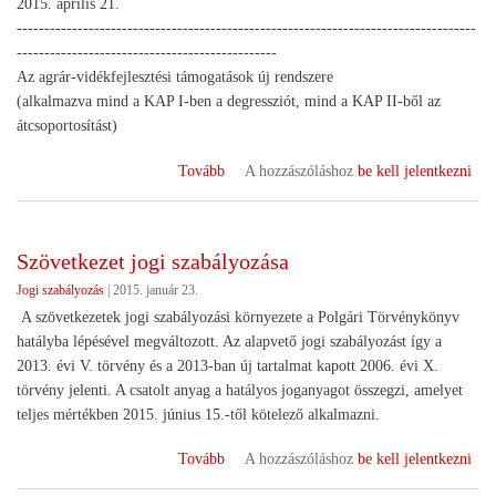
2015. április 21.
-----------------------------------------------------------------------------------
-----------------------------------------------
Az agrár-vidékfejlesztési támogatások új rendszere
(alkalmazva mind a KAP I-ben a degressziót, mind a KAP II-ből az
átcsoportosítást)
(2014-
Tovább
A hozzászóláshoz
be kell jelentkezni
2020
Vidékfejlesztési
Program)
Szövetkezet jogi szabályozása
Jogi szabályozás
|
2015. január 23.
A szövetkezetek jogi szabályozási környezete a Polgári Törvénykönyv
hatályba lépésével megváltozott. Az alapvető jogi szabályozást így a
2013. évi V. törvény és a 2013-ban új tartalmat kapott 2006. évi X.
törvény jelenti. A csatolt anyag a hatályos joganyagot összegzi, amelyet
teljes mértékben 2015. június 15.-től kötelező alkalmazni.
(Szövetkezet
Tovább
A hozzászóláshoz
be kell jelentkezni
jogi