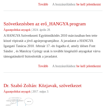
(Törvényjavaslat
Tovább
A hozzászóláshoz
be kell jelentkezni
a
szövetkezeti
szabályozásra)
Szövetkezésben az erő_HANGYA program
Ágazatpolitikai anyagok
|
2024. április 28.
A HANGYA Szövetkezeti Együttműködés 2010 márciusában-ben tette
közzé röpiratát a jövő agrárprogramjához. A javaslatot a HANGYA
Igazgató Tanácsa 2010. február 17.-én fogadta el, amely ülésen Font
Sándor , és Matolcsy György urak is további kiegészítő anyagokat várva
támogatásukról biztosították a javaslatot.
(Szövetkezésben
Tovább
A hozzászóláshoz
be kell jelentkezni
az
erő_HANGYA
program)
Dr. Szabó Zoltán: Közjavak, szövetkezet
Ágazatpolitikai anyagok
|
2017. május 3.