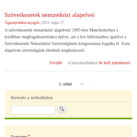
szabályozása)
Szövetkezetek nemzetközi alapelvei
Ágazatpolitikai anyagok
|
2013. május 27.
A szövetkezetek nemzetközi alapelveit 1995-ben Manchesterben a
korábban megfogalmazottakra építve, azt a kor kihívásaihoz igazítva a
Szövetkezetek Nemzetközi Szövetségének kongresszusa fogadta el. Ezen
alapelvek szövetségünk életének meghatározói.
(Szövetkezetek
Tovább
A hozzászóláshoz
be kell jelentkezni
nemzetközi
alapelvei)
1. oldal
Következő
››
Oldalszámozás
oldal
Keresés a weboldalon
Keresés
Username