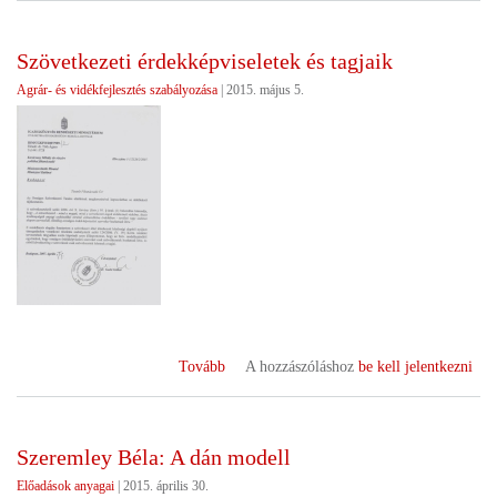
Zoltán:
Közjavak,
Szövetkezeti érdekképviseletek és tagjaik
szövetkezet)
Agrár- és vidékfejlesztés szabályozása
|
2015. május 5.
(Szövetkezeti
Tovább
A hozzászóláshoz
be kell jelentkezni
érdekképviseletek
és
tagjaik)
Szeremley Béla: A dán modell
Előadások anyagai
|
2015. április 30.