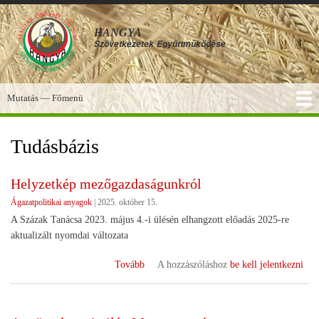
Ugrás
a
HANGYA
tartalomra
Szövetkezetek
Együttműködése
Mutatás — Főmenü
Főmenü
SZOLGÁLTATÁSOK
KÉPGALÉRIA
TUDÁSBÁZIS
A HANGYA
FÓRUM
HÍREK
Tudásbázis
Helyzetkép mezőgazdaságunkról
Ágazatpolitikai anyagok
|
2025. október 15.
A Százak Tanácsa 2023. május 4.-i ülésén elhangzott előadás 2025-re
aktualizált nyomdai változata
(Helyzetkép
Tovább
A hozzászóláshoz
be kell jelentkezni
mezőgazdaságunkról)