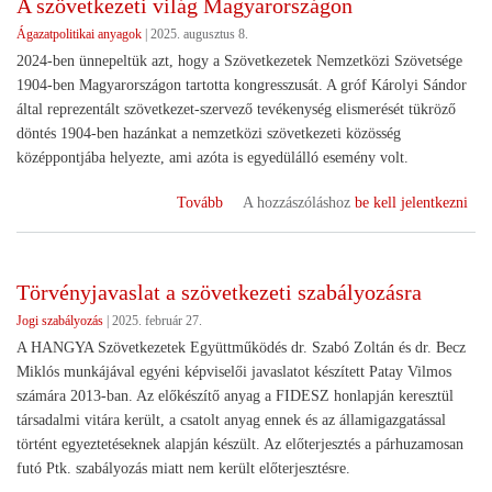
A szövetkezeti világ Magyarországon
Ágazatpolitikai anyagok
|
2025. augusztus 8.
2024-ben ünnepeltük azt, hogy a Szövetkezetek Nemzetközi Szövetsége
1904-ben Magyarországon tartotta kongresszusát. A gróf Károlyi Sándor
által reprezentált szövetkezet-szervező tevékenység elismerését tükröző
döntés 1904-ben hazánkat a nemzetközi szövetkezeti közösség
középpontjába helyezte, ami azóta is egyedülálló esemény volt.
(A
Tovább
A hozzászóláshoz
be kell jelentkezni
szövetkezeti
világ
Magyarországon)
Törvényjavaslat a szövetkezeti szabályozásra
Jogi szabályozás
|
2025. február 27.
A HANGYA Szövetkezetek Együttműködés dr. Szabó Zoltán és dr. Becz
Miklós munkájával egyéni képviselői javaslatot készített Patay Vilmos
számára 2013-ban. Az előkészítő anyag a FIDESZ honlapján keresztül
társadalmi vitára került, a csatolt anyag ennek és az államigazgatással
történt egyeztetéseknek alapján készült. Az előterjesztés a párhuzamosan
futó Ptk. szabályozás miatt nem került előterjesztésre.