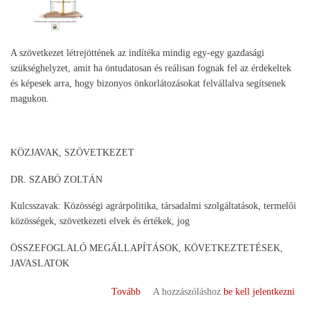
A szövetkezet létrejöttének az indítéka mindig egy-egy gazdasági
szükséghelyzet, amit ha öntudatosan és reálisan fognak fel az érdekeltek
és képesek arra, hogy bizonyos önkorlátozásokat felvállalva segítsenek
magukon.
KÖZJAVAK, SZÖVETKEZET
DR. SZABÓ ZOLTÁN
Kulcsszavak: Közösségi agrárpolitika, társadalmi szolgáltatások, termelői
közösségek, szövetkezeti elvek és értékek, jog
ÖSSZEFOGLALÓ MEGÁLLAPÍTÁSOK, KÖVETKEZTETÉSEK,
JAVASLATOK
(Dr.
Tovább
A hozzászóláshoz
be kell jelentkezni
Szabó