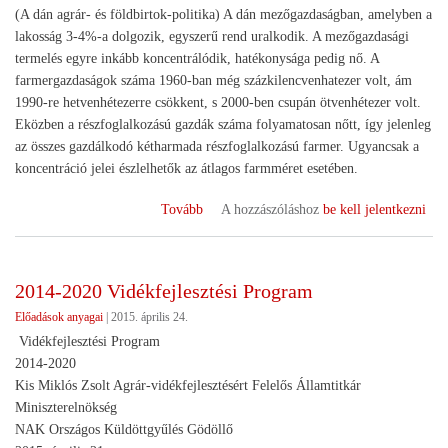
(A dán agrár- és földbirtok-politika) A dán mezőgazdaságban, amelyben a
lakosság 3-4%-a dolgozik, egyszerű rend uralkodik. A mezőgazdasági
termelés egyre inkább koncentrálódik, hatékonysága pedig nő. A
farmergazdaságok száma 1960-ban még százkilencvenhatezer volt, ám
1990-re hetvenhétezerre csökkent, s 2000-ben csupán ötvenhétezer volt.
Eközben a részfoglalkozású gazdák száma folyamatosan nőtt, így jelenleg
az összes gazdálkodó kétharmada részfoglalkozású farmer. Ugyancsak a
koncentráció jelei észlelhetők az átlagos farmméret esetében.
(Szeremley
Tovább
A hozzászóláshoz
be kell jelentkezni
Béla:
A
dán
2014-2020 Vidékfejlesztési Program
modell)
Előadások anyagai
|
2015. április 24.
Vidékfejlesztési Program
2014-2020
Kis Miklós Zsolt Agrár-vidékfejlesztésért Felelős Államtitkár
Miniszterelnökség
NAK Országos Küldöttgyűlés Gödöllő