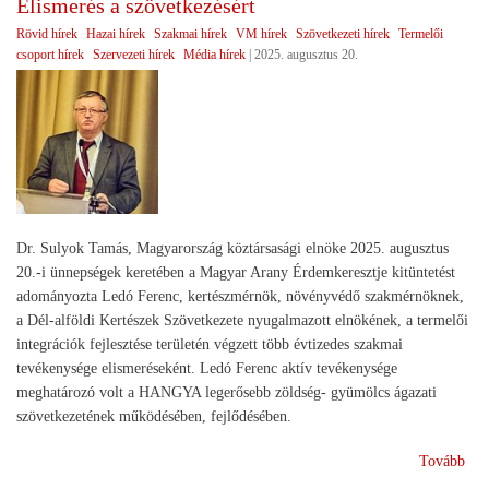
Elismerés a szövetkezésért
meg
Rövid hírek
Hazai hírek
Szakmai hírek
VM hírek
Szövetkezeti hírek
Termelői
csoport hírek
Szervezeti hírek
Média hírek
|
2025. augusztus 20.
Dr. Sulyok Tamás, Magyarország köztársasági elnöke 2025. augusztus
20.-i ünnepségek keretében a Magyar Arany Érdemkeresztje kitüntetést
adományozta Ledó Ferenc, kertészmérnök, növényvédő szakmérnöknek,
a Dél-alföldi Kertészek Szövetkezete nyugalmazott elnökének, a termelői
integrációk fejlesztése területén végzett több évtizedes szakmai
tevékenysége elismeréseként. Ledó Ferenc aktív tevékenysége
meghatározó volt a HANGYA legerősebb zöldség- gyümölcs ágazati
szövetkezetének működésében, fejlődésében.
(El
Tovább
a