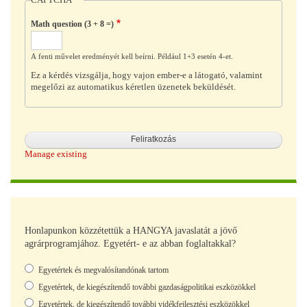
CAPTCHA
Math question (3 + 8 =)
A fenti művelet eredményét kell beírni. Például 1+3 esetén 4-et.
Ez a kérdés vizsgálja, hogy vajon ember-e a látogató, valamint
megelőzi az automatikus kéretlen üzenetek beküldését.
Manage existing
Honlapunkon közzétettük a HANGYA javaslatát a jövő
agrárprogramjához. Egyetért- e az abban foglaltakkal?
Választások
Egyetértek és megvalósítandónak tartom
Egyetértek, de kiegészítendő további gazdaságpolitikai eszközökkel
Egyetértek, de kiegészítendő további vidékfejlesztési eszközökkel