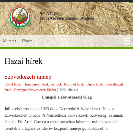
Ugrás
a
HANGYA
tartalomra
Szövetkezetek
Együttműködése
Mutatás — Főmenü
Főmenü
SZOLGÁLTATÁSOK
KÉPGALÉRIA
TUDÁSBÁZIS
A HANGYA
FÓRUM
HÍREK
Hazai hírek
Szövetkezeti ünnep
Rövid hírek
Hazai hírek
Szakmai hírek
Külföldi hírek
Uniós hírek
Szövetkezeti
hírek
Országos Szövetkezeti Tanács
|
2026. július 4.
Ünnepel a szövetkezeti világ
Július első szombatja 1923 óta a Nemzetközi Szövetkezeti Nap, a
szövetkezetek ünnepe. A Nemzetközi Szövetkezeti Szövetség, és annak
elnöke, Dr. Ariel Guerco a csatolmányban közzétett nyilatkozatokkal
üzentek a világnak az idei év központi ünnepi gondolatáról, a