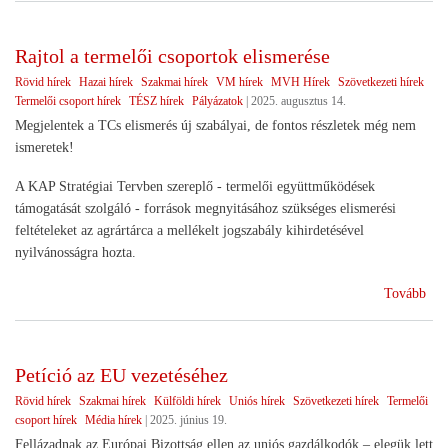
szö
Rajtol a termelői csoportok elismerése
Rövid hírek
Hazai hírek
Szakmai hírek
VM hírek
MVH Hírek
Szövetkezeti hírek
Termelői csoport hírek
TÉSZ hírek
Pályázatok
|
2025. augusztus 14.
Megjelentek a TCs elismerés új szabályai, de fontos részletek még nem
ismeretek!
A KAP Stratégiai Tervben szereplő - termelői együttműködések
támogatását szolgáló - források megnyitásához szükséges elismerési
feltételeket az agrártárca a mellékelt jogszabály kihirdetésével
nyilvánosságra hozta.
(Ra
Tovább
a
ter
cso
Petíció az EU vezetéséhez
eli
Rövid hírek
Szakmai hírek
Külföldi hírek
Uniós hírek
Szövetkezeti hírek
Termelői
csoport hírek
Média hírek
|
2025. június 19.
Fellázadnak az Európai Bizottság ellen az uniós gazdálkodók – elegük lett