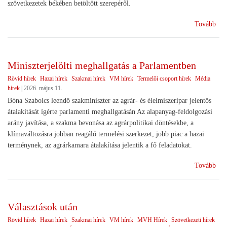
szövetkezetek békében betöltött szerepéről.
(Sz
Tovább
ünn
Miniszterjelölti meghallgatás a Parlamentben
Rövid hírek
Hazai hírek
Szakmai hírek
VM hírek
Termelői csoport hírek
Média
hírek
|
2026. május 11.
Bóna Szabolcs leendő szakminiszter az agrár- és élelmiszeripar jelentős
átalakítását ígérte parlamenti meghallgatásán Az alapanyag-feldolgozási
arány javítása, a szakma bevonása az agrárpolitikai döntésekbe, a
klímaváltozásra jobban reagáló termelési szerkezet, jobb piac a hazai
terménynek, az agrárkamara átalakítása jelentik a fő feladatokat.
(Min
Tovább
meg
a
Par
Választások után
Rövid hírek
Hazai hírek
Szakmai hírek
VM hírek
MVH Hírek
Szövetkezeti hírek