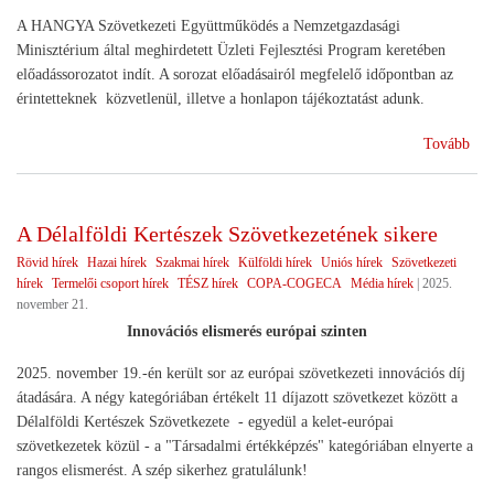
A HANGYA Szövetkezeti Együttműködés a Nemzetgazdasági
Minisztérium által meghirdetett Üzleti Fejlesztési Program keretében
előadássorozatot indít. A sorozat előadásairól megfelelő időpontban az
érintetteknek közvetlenül, illetve a honlapon tájékoztatást adunk.
(Sz
Tovább
ren
A Délalföldi Kertészek Szövetkezetének sikere
Rövid hírek
Hazai hírek
Szakmai hírek
Külföldi hírek
Uniós hírek
Szövetkezeti
hírek
Termelői csoport hírek
TÉSZ hírek
COPA-COGECA
Média hírek
|
2025.
november 21.
Innovációs elismerés európai szinten
2025. november 19.-én került sor az európai szövetkezeti innovációs díj
átadására. A négy kategóriában értékelt 11 díjazott szövetkezet között a
Délalföldi Kertészek Szövetkezete - egyedül a kelet-európai
szövetkezetek közül - a "Társadalmi értékképzés" kategóriában elnyerte a
rangos elismerést. A szép sikerhez gratulálunk!