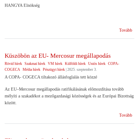
HANGYA Elnökség
(A
Tovább
Dél
Ker
Szö
Küszöbön az EU- Mercosur megállapodás
sike
Rövid hírek
Szakmai hírek
VM hírek
Külföldi hírek
Uniós hírek
COPA-
COGECA
Média hírek
Pénzügyi hírek
|
2025. szeptember 3.
A COPA- COGECA tiltakozó állásfoglalás tett közzé
Az EU–Mercosur megállapodás ratifikálásának előmozdítása tovább
mélyíti a szakadékot a mezőgazdasági közösségek és az Európai Bizottság
között.
(Kü
Tovább
az
EU
Mer