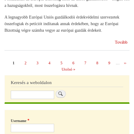
a hazugságokból, most összefogásra hívnak.
A legnagyobb Európai Uniós gazdálkodói érdekvédelmi szervezetek
összefogtak és petíciót indítanak annak érdekében, hogy az Európai
Bizottság végre számba vegye az európai gazdák érdekeit.
(Pet
Tovább
az
EU
vez
Page
1
Page
2
Page
3
Page
4
Page
5
Page
6
Page
7
Page
8
Page
9
…
Követ
››
Oldalszámozás
oldal
Utolsó
Utolsó »
oldal
Keresés a weboldalon
Keresés
Username