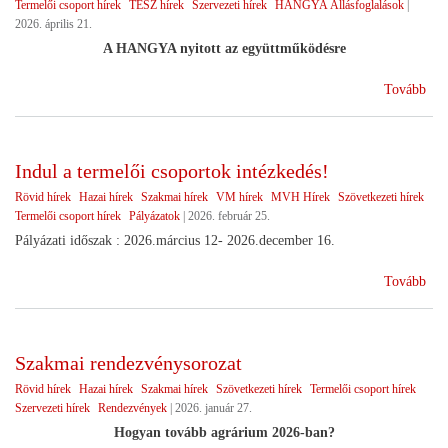
Termelői csoport hírek
TÉSZ hírek
Szervezeti hírek
HANGYA Állásfoglalások
|
2026. április 21.
A HANGYA nyitott az együttműködésre
(Vá
Tovább
utá
Indul a termelői csoportok intézkedés!
Rövid hírek
Hazai hírek
Szakmai hírek
VM hírek
MVH Hírek
Szövetkezeti hírek
Termelői csoport hírek
Pályázatok
|
2026. február 25.
Pályázati időszak : 2026.március 12- 2026.december 16.
(In
Tovább
a
ter
cso
Szakmai rendezvénysorozat
int
Rövid hírek
Hazai hírek
Szakmai hírek
Szövetkezeti hírek
Termelői csoport hírek
Szervezeti hírek
Rendezvények
|
2026. január 27.
Hogyan tovább agrárium 2026-ban?