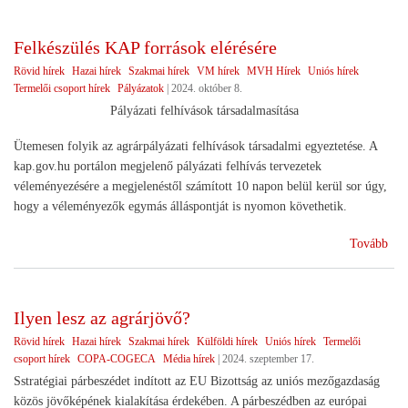
utá
)
Felkészülés KAP források elérésére
Rövid hírek
Hazai hírek
Szakmai hírek
VM hírek
MVH Hírek
Uniós hírek
Termelői csoport hírek
Pályázatok
|
2024. október 8.
Pályázati felhívások társadalmasítása
Ütemesen folyik az agrárpályázati felhívások társadalmi egyeztetése. A
kap.gov.hu portálon megjelenő pályázati felhívás tervezetek
véleményezésére a megjelenéstől számított 10 napon belül kerül sor úgy,
hogy a véleményezők egymás álláspontját is nyomon követhetik.
(Fe
Tovább
KA
for
elér
Ilyen lesz az agrárjövő?
)
Rövid hírek
Hazai hírek
Szakmai hírek
Külföldi hírek
Uniós hírek
Termelői
csoport hírek
COPA-COGECA
Média hírek
|
2024. szeptember 17.
Sstratégiai párbeszédet indított az EU Bizottság az uniós mezőgazdaság
közös jövőképének kialakítása érdekében. A párbeszédben az európai