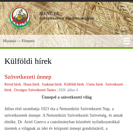
Ugrás
a
HANGYA
tartalomra
Szövetkezetek
Együttműködése
Mutatás — Főmenü
Főmenü
SZOLGÁLTATÁSOK
KÉPGALÉRIA
TUDÁSBÁZIS
A HANGYA
FÓRUM
HÍREK
Külföldi hírek
Szövetkezeti ünnep
Rövid hírek
Hazai hírek
Szakmai hírek
Külföldi hírek
Uniós hírek
Szövetkezeti
hírek
Országos Szövetkezeti Tanács
|
2026. július 4.
Ünnepel a szövetkezeti világ
Július első szombatja 1923 óta a Nemzetközi Szövetkezeti Nap, a
szövetkezetek ünnepe. A Nemzetközi Szövetkezeti Szövetség, és annak
elnöke, Dr. Ariel Guerco a csatolmányban közzétett nyilatkozatokkal
üzentek a világnak az idei év központi ünnepi gondolatáról, a