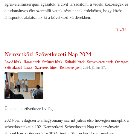
agrár-élelmiszeripari ágazatok, a civil társadalom, a vidéki közösségek és
a tudományos élet szereplői vettek részt annak érdekében, hogy közös
álláspontot alakítsanak ki a következő kérdésekben.
(Il
Tovább
lesz
az
agr
Nemzetközi Szövetkezeti Nap 2024
Rövid hírek
Hazai hírek
Szakmai hírek
Külföldi hírek
Szövetkezeti hírek
Országos
Szövetkezeti Tanács
Szervezeti hírek
Rendezvények
|
2024. június 27.
Ünnepel a szövetkezeti világ
2024-ben világszerte a hagyomány szerint július első hétvégén ünneplik a
szövetkezeteket a 102. Nemzetközi Szövetkezeti Nap rendezvényein.
Hazánkban az ünnepségre 2024. június 28.-án kerül sor, amelyen a