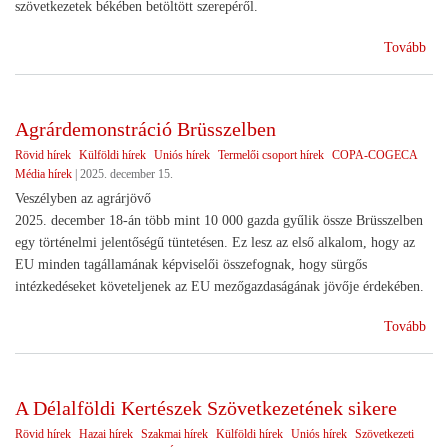
szövetkezetek békében betöltött szerepéről.
(Sz
Tovább
ünn
Agrárdemonstráció Brüsszelben
Rövid hírek
Külföldi hírek
Uniós hírek
Termelői csoport hírek
COPA-COGECA
Média hírek
|
2025. december 15.
Veszélyben az agrárjövő
2025. december 18-án több mint 10 000 gazda gyűlik össze Brüsszelben
egy történelmi jelentőségű tüntetésen. Ez lesz az első alkalom, hogy az
EU minden tagállamának képviselői összefognak, hogy sürgős
intézkedéseket követeljenek az EU mezőgazdaságának jövője érdekében.
(Ag
Tovább
Brü
A Délalföldi Kertészek Szövetkezetének sikere
Rövid hírek
Hazai hírek
Szakmai hírek
Külföldi hírek
Uniós hírek
Szövetkezeti