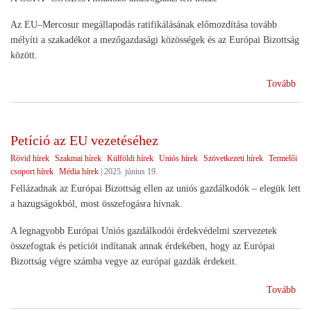
Az EU–Mercosur megállapodás ratifikálásának előmozdítása tovább
mélyíti a szakadékot a mezőgazdasági közösségek és az Európai Bizottság
között.
(Kü
Tovább
az
EU
Mer
Petíció az EU vezetéséhez
meg
Rövid hírek
Szakmai hírek
Külföldi hírek
Uniós hírek
Szövetkezeti hírek
Termelői
csoport hírek
Média hírek
|
2025. június 19.
Fellázadnak az Európai Bizottság ellen az uniós gazdálkodók – elegük lett
a hazugságokból, most összefogásra hívnak.
A legnagyobb Európai Uniós gazdálkodói érdekvédelmi szervezetek
összefogtak és petíciót indítanak annak érdekében, hogy az Európai
Bizottság végre számba vegye az európai gazdák érdekeit.
(Pet
Tovább
az