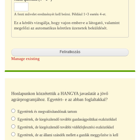
A fenti művelet eredményét kell beírni. Például 1+3 esetén 4-et.
Ez a kérdés vizsgálja, hogy vajon ember-e a látogató, valamint
megelőzi az automatikus kéretlen üzenetek beküldését.
Manage existing
Honlapunkon közzétettük a HANGYA javaslatát a jövő
agrárprogramjához. Egyetért- e az abban foglaltakkal?
Választások
Egyetértek és megvalósítandónak tartom
Egyetértek, de kiegészítendő további gazdaságpolitikai eszközökkel
Egyetértek, de kiegészítendő további vidékfejlesztési eszközökkel
Egyetértek, de az állami szándék mellett a gazdák meggyőzése is kell