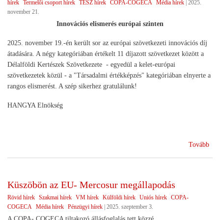
hírek
Termelői csoport hírek
TÉSZ hírek
COPA-COGECA
Média hírek
|
2025.
november 21.
Innovációs elismerés európai szinten
2025. november 19.-én került sor az európai szövetkezeti innovációs díj
átadására. A négy kategóriában értékelt 11 díjazott szövetkezet között a
Délalföldi Kertészek Szövetkezete - egyedül a kelet-európai
szövetkezetek közül - a "Társadalmi értékképzés" kategóriában elnyerte a
rangos elismerést. A szép sikerhez gratulálunk!
HANGYA Elnökség
(A
Tovább
Dél
Ker
Szö
Küszöbön az EU- Mercosur megállapodás
sike
Rövid hírek
Szakmai hírek
VM hírek
Külföldi hírek
Uniós hírek
COPA-
COGECA
Média hírek
Pénzügyi hírek
|
2025. szeptember 3.
A COPA- COGECA tiltakozó állásfoglalás tett közzé