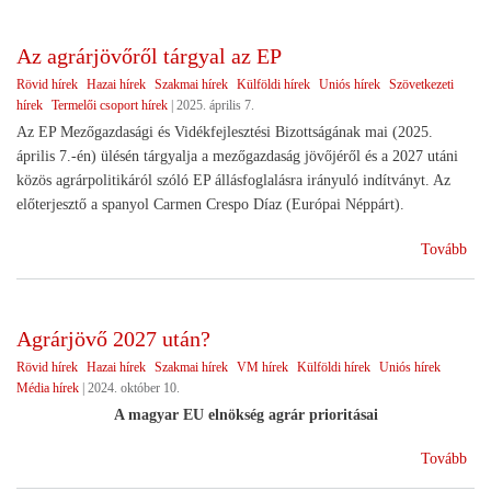
EU
vez
Az agrárjövőről tárgyal az EP
Rövid hírek
Hazai hírek
Szakmai hírek
Külföldi hírek
Uniós hírek
Szövetkezeti
hírek
Termelői csoport hírek
|
2025. április 7.
Az EP Mezőgazdasági és Vidékfejlesztési Bizottságának mai (2025.
április 7.-én) ülésén tárgyalja a mezőgazdaság jövőjéről és a 2027 utáni
közös agrárpolitikáról szóló EP állásfoglalásra irányuló indítványt. Az
előterjesztő a spanyol Carmen Crespo Díaz (Európai Néppárt).
(Az
Tovább
agr
tár
az
Agrárjövő 2027 után?
EP)
Rövid hírek
Hazai hírek
Szakmai hírek
VM hírek
Külföldi hírek
Uniós hírek
Média hírek
|
2024. október 10.
A magyar EU elnökség agrár prioritásai
(Ag
Tovább
202