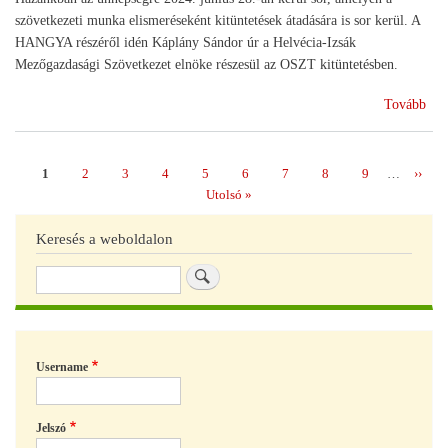
szövetkezeti munka elismeréseként kitüntetések átadására is sor kerül. A
HANGYA részéről idén Káplány Sándor úr a Helvécia-Izsák
Mezőgazdasági Szövetkezet elnöke részesül az OSZT kitüntetésben.
(Ne
Tovább
Szö
Na
202
Page
1
Page
2
Page
3
Page
4
Page
5
Page
6
Page
7
Page
8
Page
9
…
Követ
››
Oldalszámozás
oldal
Utolsó
Utolsó »
oldal
Keresés a weboldalon
Keresés
Username
Jelszó