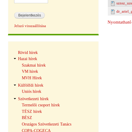
sznsz_uz
dr_ariel_
Nyomtatható 
Jelszó visszaállítása
Hírek
Rövid hírek
navigáció
Hazai hírek
Szakmai hírek
VM hírek
MVH Hírek
Külfölfdi hírek
Uniós hírek
Szövetkezeti hírek
Termelői csoport hírek
TÉSZ hírek
BÉSZ
Országos Szövetkezeti Tanács
COPA-COGECA