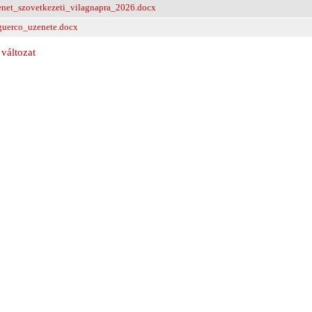
enet_szovetkezeti_vilagnapra_2026.docx
guerco_uzenete.docx
változat