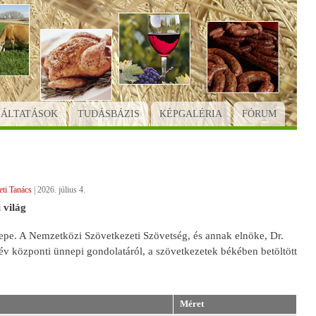
GÁLTATÁSOK
TUDÁSBÁZIS
KÉPGALÉRIA
FÓRUM
ti Tanács
|
2026. július 4.
 világ
epe. A Nemzetközi Szövetkezeti Szövetség, és annak elnöke, Dr.
év központi ünnepi gondolatáról, a szövetkezetek békében betöltött
Méret