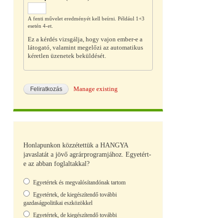
A fenti művelet eredményét kell beírni. Például 1+3
esetén 4-et.
Ez a kérdés vizsgálja, hogy vajon ember-e a
látogató, valamint megelőzi az automatikus
kéretlen üzenetek beküldését.
Manage existing
Honlapunkon közzétettük a HANGYA
javaslatát a jövő agrárprogramjához. Egyetért-
e az abban foglaltakkal?
Választások
Egyetértek és megvalósítandónak tartom
Egyetértek, de kiegészítendő további
gazdaságpolitikai eszközökkel
Egyetértek, de kiegészítendő további