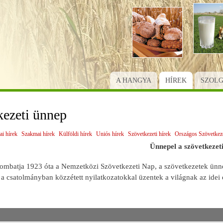
Ugrás
a
tartalomra
A HANGYA
HÍREK
SZOL
kezeti ünnep
ai hírek
Szakmai hírek
Külföldi hírek
Uniós hírek
Szövetkezeti hírek
Országos Szövetkeze
Ünnepel a szövetkezeti
szombatja 1923 óta a Nemzetközi Szövetkezeti Nap, a szövetkezetek ünn
a csatolmányban közzétett nyilatkozatokkal üzentek a világnak az idei 