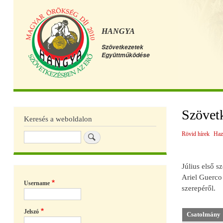
HANGYA
Szövetkezetek
Együttműködése
Főmenü
Szövet
Keresés a weboldalon
Rövid hírek
Haz
Keresés
Július első 
Ariel Guerco 
Username
szerepéről.
Jelszó
Csatolmány