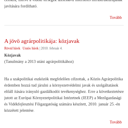
javítására fordítható.
(Öt
Tovább
Eur
vidé
A jövö agrárpolitikája: közjavak
Rövid hírek
Uniós hírek
|
2010. február 4.
Közjavak
(Tanulmány a 2013 utáni agrárpolitikához)
Ha a szakpolitikai eszközök megfelelően célzottak, a Közös Agrárpolitika
érdemben hozzá tud járulni a környezetvédelmi javak és szolgáltatások
előáll ítására irányuló gazdálkodói tevékenységhez. Erre a következtetésre
jutott az Európai Környezetpolitikai Intézetnek (IEEP) a Mezőgazdasági
és Vidékfejlesztési Főigazgatóság számára készített, 2010. január 25.-én
közzétett jelentése.
(A
Tovább
jöv