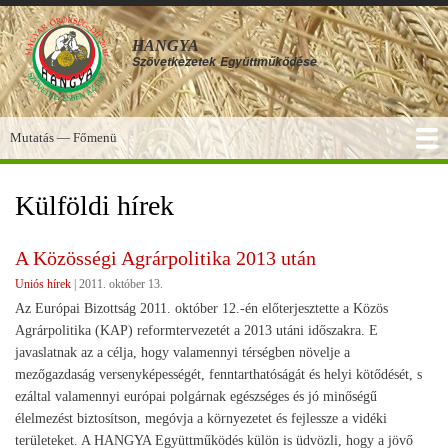
Ugrás
a
HANGYA
tartalomra
Szövetkezetek
Együttműködése
Mutatás — Főmenü
Főmenü
SZOLGÁLTATÁSOK
KÉPGALÉRIA
TUDÁSBÁZIS
A HANGYA
FÓRUM
HÍREK
Külföldi hírek
A Közösségi Agrárpolitika 2013 után
Uniós hírek
|
2011. október 13.
Az Európai Bizottság 2011. október 12.-én előterjesztette a Közös
Agrárpolitika (KAP) reformtervezetét a 2013 utáni időszakra. E
javaslatnak az a célja, hogy valamennyi térségben növelje a
mezőgazdaság versenyképességét, fenntarthatóságát és helyi kötődését, s
ezáltal valamennyi európai polgárnak egészséges és jó minőségű
élelmezést biztosítson, megóvja a környezetet és fejlessze a vidéki
területeket. A HANGYA Együttműködés külön is üdvözli, hogy a jövő