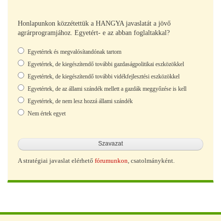
Honlapunkon közzétettük a HANGYA javaslatát a jövő
agrárprogramjához. Egyetért- e az abban foglaltakkal?
Választások
Egyetértek és megvalósítandónak tartom
Egyetértek, de kiegészítendő további gazdaságpolitikai eszközökkel
Egyetértek, de kiegészítendő további vidékfejlesztési eszközökkel
Egyetértek, de az állami szándék mellett a gazdák meggyőzése is kell
Egyetértek, de nem lesz hozzá állami szándék
Nem értek egyet
A stratégiai javaslat elérhető
fórumunkon
, csatolmányként.