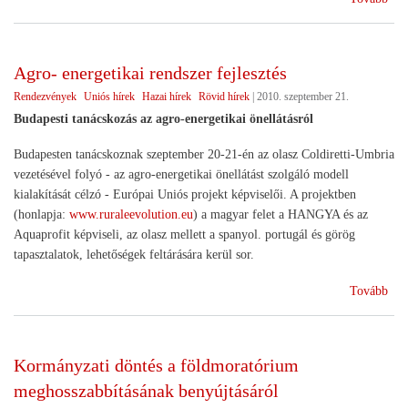
ben
haz
lesz
Agro- energetikai rendszer fejlesztés
a
Rendezvények
Uniós hírek
Hazai hírek
Rövid hírek
|
2010. szeptember 21.
CO
CO
Budapesti tanácskozás az agro-energetikai önellátásról
éve
Budapesten tanácskoznak szeptember 20-21-én az olasz Coldiretti-Umbria
kon
vezetésével folyó - az agro-energetikai önellátást szolgáló modell
)
kialakítását célzó - Európai Uniós projekt képviselői. A projektben
(honlapja:
www.ruraleevolution.eu
) a magyar felet a HANGYA és az
Aquaprofit képviseli, az olasz mellett a spanyol. portugál és görög
tapasztalatok, lehetőségek feltárására kerül sor.
(Ag
Tovább
ene
ren
fejl
Kormányzati döntés a földmoratórium
meghosszabbításának benyújtásáról