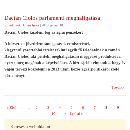
agrá
köz
Dacian Ciolos parlamenti meghallgatása
Rövid hírek
Uniós hírek
|
2010. január 18.
Dacian Ciolos küzdeni fog az agrárpénzekért
A közvetlen jövedelemtámogatások rendszerének
kiegyensúlyozottabbá tételét tekinti egyik fő feladatának a román
Dacian Ciolos, aki pénteki meghallgatásán meggyőző produkcióval
nyerte meg magának a képviselőket. A biztosjelölt elmondta, hogy év
végén tervezi közzétenni a 2013 utáni közös agrárpolitikáról szóló
közleményt.
(Da
Tovább
Cio
par
meg
Első
« Első
Előző
‹‹
…
Page
2
Page
3
Page
4
Page
5
Page
6
Page
7
Page
8
Page
9
Oldalszámozás
oldal
oldal
Page
10
Következő
››
Utolsó
Utolsó »
oldal
oldal
Keresés a weboldalon