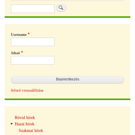
Keresés
Username
Jelszó
Jelszó visszaállítása
Hírek
Rövid hírek
navigáció
Hazai hírek
Szakmai hírek