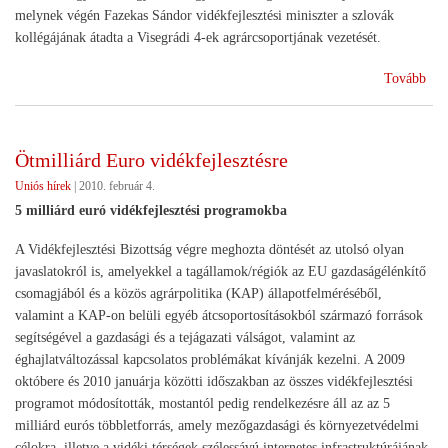
melynek végén Fazekas Sándor vidékfejlesztési miniszter a szlovák
kollégájának átadta a Visegrádi 4-ek agrárcsoportjának vezetését.
(Él
Tovább
vid
aka
a
Ötmilliárd Euro vidékfejlesztésre
V4-
Uniós hírek
|
2010. február 4.
ek
agr
5 milliárd euró vidékfejlesztési programokba
A Vidékfejlesztési Bizottság végre meghozta döntését az utolsó olyan
javaslatokról is, amelyekkel a tagállamok/régiók az EU gazdaságélénkítő
csomagjából és a közös agrárpolitika (KAP) állapotfelméréséből,
valamint a KAP-on belüli egyéb átcsoportosításokból származó források
segítségével a gazdasági és a tejágazati válságot, valamint az
éghajlatváltozással kapcsolatos problémákat kívánják kezelni. A 2009
októbere és 2010 januárja közötti időszakban az összes vidékfejlesztési
programot módosították, mostantól pedig rendelkezésre áll az az 5
milliárd eurós többletforrás, amely mezőgazdasági és környezetvédelmi
célokra, illetve a vidéki térségek szélessávú internetes infrastruktúrájának