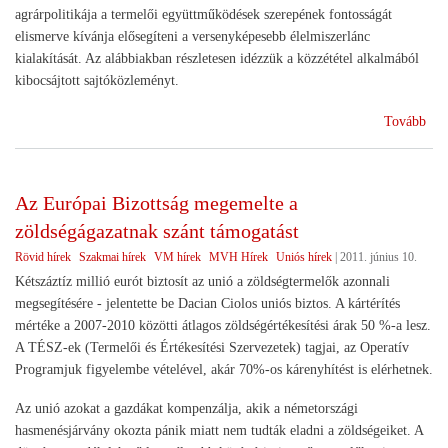
agrárpolitikája a termelői együttműködések szerepének fontosságát
elismerve kívánja elősegíteni a versenyképesebb élelmiszerlánc
kialakítását. Az alábbiakban részletesen idézzük a közzététel alkalmából
kibocsájtott sajtóközleményt.
(A
Tovább
Köz
Agr
201
Az Európai Bizottság megemelte a
utá
zöldségágazatnak szánt támogatást
Rövid hírek
Szakmai hírek
VM hírek
MVH Hírek
Uniós hírek
|
2011. június 10.
Kétszáztíz millió eurót biztosít az unió a zöldségtermelők azonnali
megsegítésére - jelentette be Dacian Ciolos uniós biztos. A kártérítés
mértéke a 2007-2010 közötti átlagos zöldségértékesítési árak 50 %-a lesz.
A TÉSZ-ek (Termelői és Értékesítési Szervezetek) tagjai, az Operatív
Programjuk figyelembe vételével, akár 70%-os kárenyhítést is elérhetnek.
Az unió azokat a gazdákat kompenzálja, akik a németországi
hasmenésjárvány okozta pánik miatt nem tudták eladni a zöldségeiket. A