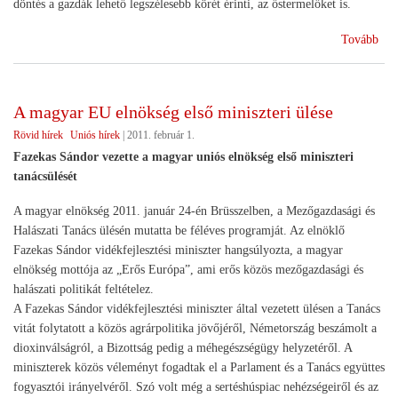
döntés a gazdák lehető legszélesebb körét érinti, az őstermelőket is.
(Az
Tovább
Eur
Biz
meg
A magyar EU elnökség első miniszteri ülése
a
Rövid hírek
Uniós hírek
|
2011. február 1.
zöl
szá
Fazekas Sándor vezette a magyar uniós elnökség első miniszteri
tám
tanácsülését
A magyar elnökség 2011. január 24-én Brüsszelben, a Mezőgazdasági és
Halászati Tanács ülésén mutatta be féléves programját. Az elnöklő
Fazekas Sándor vidékfejlesztési miniszter hangsúlyozta, a magyar
elnökség mottója az „Erős Európa”, ami erős közös mezőgazdasági és
halászati politikát feltételez.
A Fazekas Sándor vidékfejlesztési miniszter által vezetett ülésen a Tanács
vitát folytatott a közös agrárpolitika jövőjéről, Németország beszámolt a
dioxinválságról, a Bizottság pedig a méhegészségügy helyzetéről. A
miniszterek közös véleményt fogadtak el a Parlament és a Tanács együttes
fogyasztói irányelvéről. Szó volt még a sertéshúspiac nehézségeiről és az