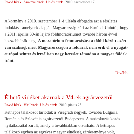
Rövid hírek
Szakmai hírek
Uniós hírek
|
2010. szeptember 17.
A kormány a 2010. szeptember 1.-i ülésén elfogadta azt a részletes
indoklást, amelynek alapján Magyarország kéri az Európai Uniótól, hogy
a 2011. április 30-án lejáró földmoratóriumot további három évvel
hosszabbítsák meg.
A moratórium fenntartására a többi között azért
van szükség, mert Magyarországon a földárak nem érik el a nyugat-
európai szintet és irreálisan nagy kereslet támadna a magyar földek
iránt.
(Ko
Tovább
dön
a
föl
Élhető vidéket akarnak a V4-ek agrárvezetői
meg
Rövid hírek
VM hírek
Uniós hírek
|
2010. június 25.
ben
Kétnapos találkozót tartottak a Visegrádi négyek, továbbá Bulgária,
Románia és Szlovénia agrárvezetői Budapesten. A tanácskozás közös
nyilatkozattal zárult, amely a továbbiakban olvasható. A kétnapos
találkozó egyben az egyéves magyar elnökség záróeseménye volt,