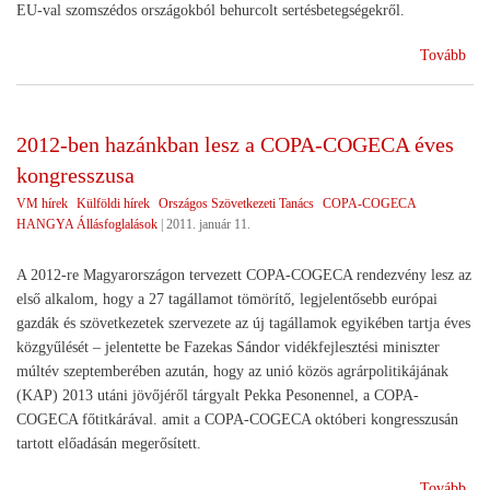
EU-val szomszédos országokból behurcolt sertésbetegségekről.
(A
Tovább
mag
EU
eln
2012-ben hazánkban lesz a COPA-COGECA éves
első
kongresszusa
min
ülés
VM hírek
Külföldi hírek
Országos Szövetkezeti Tanács
COPA-COGECA
HANGYA Állásfoglalások
|
2011. január 11.
A 2012-re Magyarországon tervezett COPA-COGECA rendezvény lesz az
első alkalom, hogy a 27 tagállamot tömörítő, legjelentősebb európai
gazdák és szövetkezetek szervezete az új tagállamok egyikében tartja éves
közgyűlését – jelentette be Fazekas Sándor vidékfejlesztési miniszter
múltév szeptemberében azután, hogy az unió közös agrárpolitikájának
(KAP) 2013 utáni jövőjéről tárgyalt Pekka Pesonennel, a COPA-
COGECA főtitkárával. amit a COPA-COGECA októberi kongresszusán
tartott előadásán megerősített.
(20
Tovább