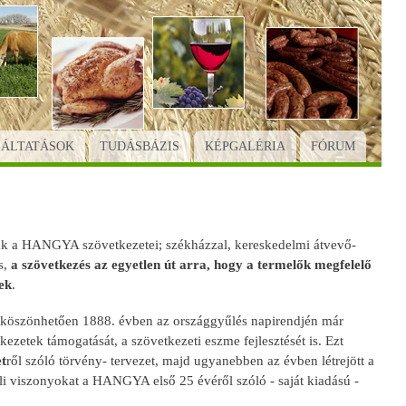
GÁLTATÁSOK
TUDÁSBÁZIS
KÉPGALÉRIA
FÓRUM
tak a HANGYA szövetkezetei; székházzal, kereskedelmi átvevő-
s,
a szövetkezés az egyetlen út arra, hogy a termelők megfelelő
ek
.
 köszönhetően 1888. évben az országgyűlés napirendjén már
ezetek támogatását, a szövetkezeti eszme fejlesztését is. Ezt
t
ről szóló törvény- tervezet, majd ugyanebben az évben létrejött a
li viszonyokat a HANGYA első 25 évéről szóló - saját kiadású -