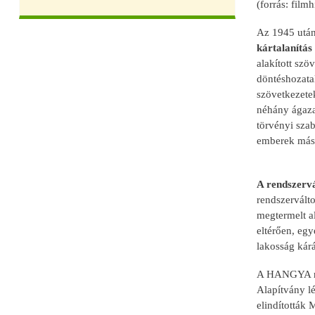
(forrás: film
Az 1945 után
kártalanítás 
alakított szö
döntéshozatal
szövetkezetek
néhány ágaza
törvényi szab
emberek másra
A rendszerv
rendszervált
megtermelt al
eltérően, egy
lakosság kárá
A HANGYA rend
Alapítvány l
elindították