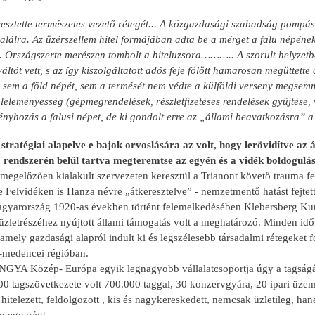
esztette természetes vezető rétegét... A közgazdasági szabadság pompása
 halálra. Az üzérszellem hitel formájában adta be a mérget a falu népén
. Országszerte merészen tombolt a hiteluzsora……….. A szorult helyzetbe
áltót vett, s az így kiszolgáltatott adós feje fölött hamarosan megütt
 sem a föld népét, sem a termését nem védte a külföldi verseny megse
leleményesség (gépmegrendelések, részletfizetéses rendelések gyűjtése, v
ényhozás a falusi népet, de ki gondolt erre az „állami beavatkozásra” 
atégiai alapelve e bajok orvoslására az volt, hogy lerövidítve az ár
rendszerén belül tartva megteremtse az egyén és a vidék boldogulásá
 megelőzően kialakult szervezeten keresztül a Trianont követő trauma 
 Felvidéken is Hanza névre „átkeresztelve” - nemzetmentő hatást fejtett
agyarország 1920-as években történt felemelkedésében Klebersberg Ku
üzletrészéhez nyújtott állami támogatás volt a meghatározó. Minden id
ely gazdasági alapról indult ki és legszélesebb társadalmi rétegeket f
-medencei régióban.
ANGYA Közép- Európa egyik legnagyobb vállalatcsoportja úgy a tagságát
0 tagszövetkezete volt 700.000 taggal, 30 konzervgyára, 20 ipari üzeme
 hitelezett, feldolgozott , kis és nagykereskedett, nemcsak üzletileg, hane
n egyaránt .