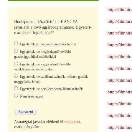
http://filmh
http://filmh
Honlapunkon közzétettük a HANGYA
javaslatát a jövő agrárprogramjához. Egyetért-
http://filmh
e az abban foglaltakkal?
Választások
Egyetértek és megvalósítandónak tartom
http://filmh
Egyetértek, de kiegészítendő további
http://filmh
gazdaságpolitikai eszközökkel
Egyetértek, de kiegészítendő további
http://filmh
vidékfejlesztési eszközökkel
Egyetértek, de az állami szándék mellett a gazdák
http://filmh
meggyőzése is kell
Egyetértek, de nem lesz hozzá állami szándék
http://filmh
Nem értek egyet
http://filmh
http://filmh
A stratégiai javaslat elérhető
fórumunkon
,
csatolmányként.
http://filmh