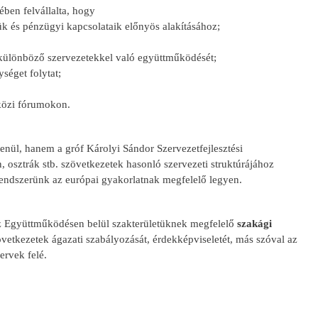
en felvállalta, hogy
ük és pénzügyi kapcsolataik előnyös alakításához;
i különböző szervezetekkel való együttműködését;
séget folytat;
tközi fórumokon.
enül, hanem a gróf Károlyi Sándor Szervezetfejlesztési
 osztrák stb. szövetkezetek hasonló szervezeti struktúrájához
rendszerünk az európai gyakorlatnak megfelelő legyen.
az Együttműködésen belül szakterületüknek megfelelő
szakági
vetkezetek ágazati szabályozását, érdekképviseletét, más szóval az
ervek felé.