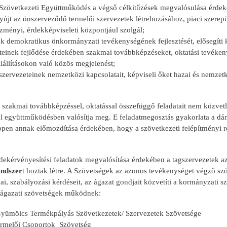
vetkezeti Együttműködés a végső célkitűzések megvalósulása érdekéb
nyújt az önszerveződő termelői szervezetek létrehozásához, piaci szerep
ézményi, érdekképviseleti központjául szolgál;
agok demokratikus önkormányzati tevékenységének fejlesztését, elősegít
teinek fejlődése érdekében szakmai továbbképzéseket, oktatási tevékeny
 kiállításokon való közös megjelenést;
gszervezeteinek nemzetközi kapcsolatait, képviseli őket hazai és nemze
 szakmai továbbképzéssel, oktatással összefüggő feladatait nem közvetl
 együttműködésben valósítja meg. E feladatmegosztás gyakorlata a dán,
éppen annak előmozdítása érdekében, hogy a szövetkezeti felépítményi 
dekérvényesítési feladatok megvalósítása érdekében a tagszervezetek 
endszer
t hoztak létre. A Szövetségek az azonos tevékenységet végző szö
i, szabályozási kérdéseit, az ágazat gondjait közvetíti a kormányzati sz
ágazati szövetségek működnek:
yümölcs Termékpályás Szövetkezetek/ Szervezetek Szövetsége
rmelői Csoportok Szövetség