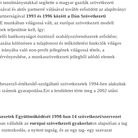
n tanulmányutakkal segítette a magyar gazdák szövetkezeti
sával és aktív partnerré válásával tovább erősödött az alapítványi
partnerságával
1993 és 1996 között a Dán Szövetkezeti
 E munkában világossá vált, az európai szövetkezeti modell
k teljesülnie kell, így:
melői hatékonyságot ösztönző szabályozórendszerek erősítése;
mazása különösen a tulajdonosi és működtetési funkciók világos
 irányába való non-profit jellegének világossá tétele, a
érvényesítése, a munkaszövetkezeti jellegből adódó elemek
szerző-értékesítő-szolgáltató szövetkezetek 1994-ben alakultak
 számuk gyarapodása.Ezt a lendületet törte meg a 2002 utáni
tkezetek Együttműködését 1998-ban 14 szövetkezet/szervezet
an vállalták az
európai szövetkezeti gyakorlat
on alapulóan a tag
osztozkodás, a nyitott tagság, és az egy tag- egy szavazat