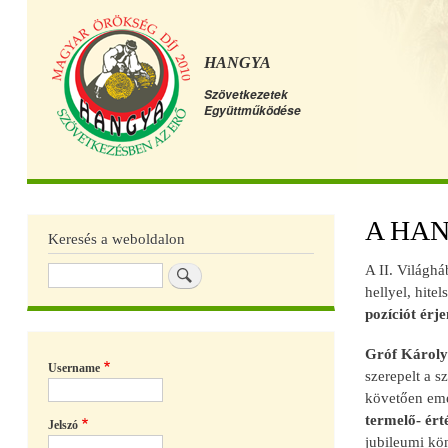
HANGYA
Szövetkezetek
Együttműködése
Főmenü
A HANG
Keresés a weboldalon
A II. Világh
Keresés
hellyel, hite
pozíciót érj
Gróf Károly
Username
szerepelt a s
követően eme
termelő- ért
Jelszó
jubileumi kön