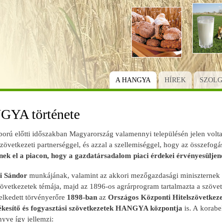
Ugrás
a
tartalomra
A HANGYA
HÍREK
SZOL
YA története
áború előtti időszakban Magyarország valamennyi településén jelen vol
lszövetkezeti partnerséggel, és azzal a szellemiséggel, hogy az összefogá
enek el a piacon, hogy a gazdatársadalom piaci érdekei érvényesüljen
i Sándor
munkájának, valamint az akkori mezőgazdasági miniszternek
zövetkezetek témája, majd az 1896-os agrárprogram tartalmazta a szövetk
lkedett törvényerőre
1898-ban
az
Országos Központi Hitelszövetkeze
ékesítő és fogyasztási szövetkezetek HANGYA központja
is. A korabe
yve így jellemzi: