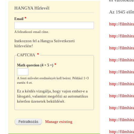
HANGYA Hírlevél
Az 1945 előtt
Email
http://filmh
A feliratkozó email címe.
http://filmh
Iratkozzon fel a Hangya Szövetkezeti
hírlevelére!
http://filmh
CAPTCHA
http://filmh
Math question (4 + 5 =)
http://filmh
A fenti művelet eredményét kell beírni. Például 1+3
esetén 4-et.
http://filmh
Ez a kérdés vizsgálja, hogy vajon ember-e a
http://filmh
látogató, valamint megelőzi az automatikus
kéretlen üzenetek beküldését.
http://filmh
http://filmh
Manage existing
http://filmh