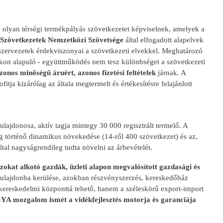
yan térségi termékpályás szövetkezetet képviselnek, amelyek a
Szövetkezetek Nemzetközi Szövetsége
által elfogadott alapelvek
zervezetek érdekviszonyai a szövetkezeti elvekkel. Meghatározó
kon alapuló - együttműködés nem tesz különbséget a szövetkezeti
onos minőségű áruért, azonos fizetési feltételek
járnak. A
ja kizárólag az általa megtermelt és értékesítésre felajánlott
donosa, aktív tagja mintegy 30 000 regisztrált termelő. A
g történő dinamikus növekedése (14-ről 400 szövetkezet) és az,
ltal nagyságrendileg tudta növelni az árbevételét.
 azokat alkotó gazdák, üzleti alapon megvalósított gazdasági és
i tulajdonba kerülése, azokban részvényszerzés, kereskedőház
 kereskedelmi központtá tehető, hanem a széleskörű export-import
YA mozgalom ismét a vidékfejlesztés motorja és garanciája