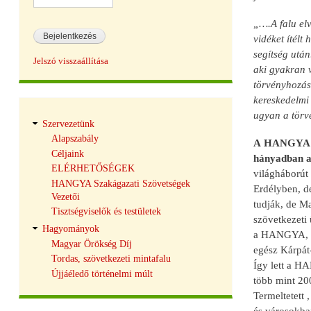
„….A falu elv
vidéket ítélt
segítség után
Jelszó visszaállítása
aki gyakran v
törvényhozás
kereskedelmi 
Hangya
ugyan a törv
Szervezetünk
navigáció
Alapszabály
A HANGYA str
Céljaink
hányadban a 
ELÉRHETŐSÉGEK
világháborút
HANGYA Szakágazati Szövetségek
Erdélyben, de
Vezetői
tudják, de M
Tisztségviselők és testületek
szövetkezeti 
Hagyományok
a HANGYA, am
Magyar Örökség Díj
egész Kárpát
Tordas, szövetkezeti mintafalu
Így lett a H
Újjáéledő történelmi múlt
több mint 200
Termeltetett ,
és városokba