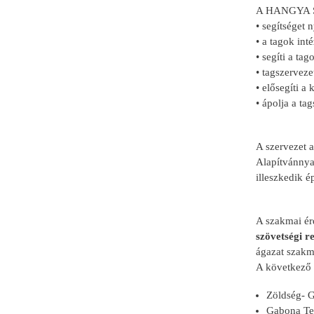
A HANGYA Szö
• segítséget 
• a tagok int
• segíti a t
• tagszerveze
• elősegíti a
• ápolja a ta
A szervezet a
Alapítvánnyal
illeszkedik 
A szakmai ér
szövetségi r
ágazat szakma
A következő 
Zöldség- G
Gabona Te