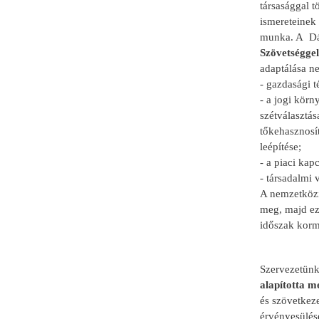
társasággal 
ismereteinek 
munka. A Dán 
Szövetséggel
adaptálása ne
- gazdasági t
- a jogi körn
szétválasztás
tőkehasznosí
leépítése;
- a piaci kap
- társadalmi 
A nemzetközi
meg, majd ez
időszak korm
Szervezetünk
alapította m
és szövetkeze
érvényesülésé