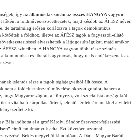
enségek, így
az államosítás során az összes HANGYA vagyon
t főként a földműves-szövetkezetek, majd később az ÁFÉSZ néven
ve, de tartalmilag erősen korlátozva a tagok demokratikus
 kötődtek a földhöz, illetve az ÁFÉSZ tagok a fogyasztói-ellátó
vetkezetesítéssel elveszítették a létjogosultságukat, majd amikor
e az ÁFÉSZ színeiben. A HANGYA vagyon többi része szintén
en a kommunista és liberális agymosás, hogy ne is emlékezzenek az
kezésre.
ának jelentős része a tagok téglajegyeiből állt össze. A
nak nem a földek szakszerű művelése okozott gondot, hanem a
te, hogy Magyarországon, a környező, volt szocialista országoktól
ősen vitatható kárpótlás történt, jelentős érdeksérelmekkel a vidéki
kényszerítette ki.
Béla indította el a gróf Károlyi Sándor Szervezet-fejlesztési
isen"
című tanulmányuk adta. Ezt követően azonnal
gszervezését Békés megyéből kiindulóan. A Dán - Magyar Baráti