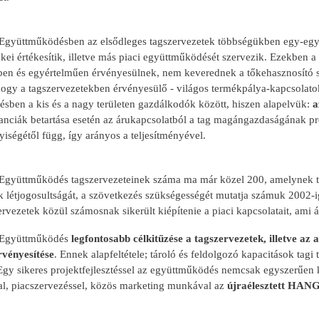
üttműködésben az elsődleges tagszervezetek többségükben egy-egy ol
ei értékesítik, illetve más piaci együttműködését szervezik. Ezekben a
kben és egyértelműen érvényesülnek, nem keverednek a tőkehasznosító s
hogy a tagszervezetekben érvényesülő - világos termékpálya-kapcsolato
sben a kis és a nagy területen gazdálkodók között, hiszen alapelvük:
az
nciák betartása esetén az árukapcsolatból a tag magángazdaságának profit
ségétől függ, így arányos a teljesítményével.
üttműködés tagszervezeteinek száma ma már közel 200, amelynek tulaj
k létjogosultságát, a szövetkezés szükségességét mutatja számuk 2002-i
rvezetek közül számosnak sikerült kiépítenie a piaci kapcsolatait, ami á
gyüttműködés
legfontosabb célkitűzése a tagszervezetek, illetve az
rvényesítése
. Ennek alapfeltétele; tároló és feldolgozó kapacitások tag
 Egy sikeres projektfejlesztéssel az együttműködés nemcsak egyszerűen
al, piacszervezéssel, közös marketing munkával az
újraélesztett HANG