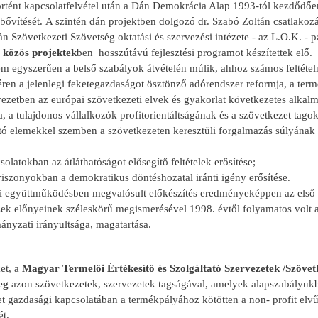
történt kapcsolatfelvétel után a Dán Demokrácia Alap 1993-tól kezdődőe
bővítését. A szintén dán projektben dolgozó dr. Szabó Zoltán csatlakozá
Szövetkezeti Szövetség oktatási és szervezési intézete - az L.O.K. - 
 közös projektek
ben hosszútávú fejlesztési programot készítettek elő.
m egyszerűen a belső szabályok átvételén múlik, ahhoz számos feltételne
éren a jelenlegi feketegazdaságot ösztönző adórendszer reformja, a ter
yezetben az európai szövetkezeti elvek és gyakorlat következetes alkal
a, a tulajdonos vállalkozók profitorientáltságának és a szövetkezet tagok
tó elemekkel szemben a szövetkezeten keresztüli forgalmazás súlyának 
csolatokban az átláthatóságot elősegítő feltételek erősítése;
viszonyokban a demokratikus döntéshozatal iránti igény erősítése.
 együttműködésben megvalósult előkészítés eredményeképpen az első be
ek előnyeinek széleskörű megismerésével 1998. évtől folyamatos volt a
ányzati irányultsága, magatartása.
et, a
Magyar Termelői Értékesítő és Szolgáltató Szervezetek /Szöve
eg
azon szövetkezetek, szervezetek tagságával, amelyek alapszabályukb
t gazdasági kapcsolatában a termékpályához kötötten a non- profit elvű 
t.