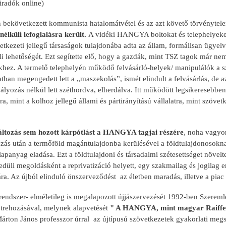
hiradók online)
 bekövetkezett kommunista hatalomátvétel és az azt követő törvénytel
nélküli lefoglalásra került.
A vidéki HANGYA boltokat és telephelyeke
vetkezeti jellegű társaságok tulajdonába adta az állam, formálisan ügyel
i lehetőségét. Ezt segítette elő, hogy a gazdák, mint TSZ tagok már nem
hez. A termelő telephelyén működő felvásárló-helyek/ manipulálók a szö
tban megengedett lett a „maszekolás”, ismét elindult a felvásárlás, d
ályozás nélkül lett széthordva, elherdálva. Itt működött legsikeresebb
, mint a kolhoz jellegű állami és pártirányítású vállalatra, mint szövet
áltozás sem hozott kárpótlást a HANGYA tagjai részére
, noha vagyon
ozás után a termőföld magántulajdonba kerülésével a földtulajdonosok
apanyag eladása. Ezt a földtulajdoni és társadalmi szétesettséget növel
edüli megoldásként a reprivatizáció helyett, egy szakmailag és jogilag er
ra. Az újból elinduló önszerveződést az életben maradás, illetve a piac 
szer- elméletileg is megalapozott újjászervezését 1992-ben Szeremley 
étrehozásával, melynek alapvetését
" A HANGYA, mint magyar Raiffe
 Márton János professzor úrral az újtípusú szövetkezetek gyakorlati me