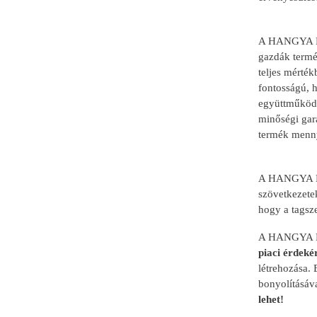
A HANGYA Egy
gazdák termék
teljes mérté
fontosságú, 
együttműködé
minőségi gara
termék mennyi
A HANGYA Egy
szövetkezete
hogy a tagsze
A HANGYA E
piaci érdeké
létrehozása.
bonyolításáv
lehet!