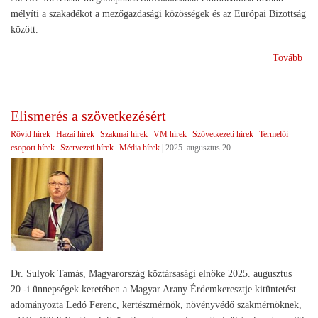
mélyíti a szakadékot a mezőgazdasági közösségek és az Európai Bizottság
között.
(Kü
Tovább
az
EU
Mer
Elismerés a szövetkezésért
meg
Rövid hírek
Hazai hírek
Szakmai hírek
VM hírek
Szövetkezeti hírek
Termelői
csoport hírek
Szervezeti hírek
Média hírek
|
2025. augusztus 20.
Dr. Sulyok Tamás, Magyarország köztársasági elnöke 2025. augusztus
20.-i ünnepségek keretében a Magyar Arany Érdemkeresztje kitüntetést
adományozta Ledó Ferenc, kertészmérnök, növényvédő szakmérnöknek,