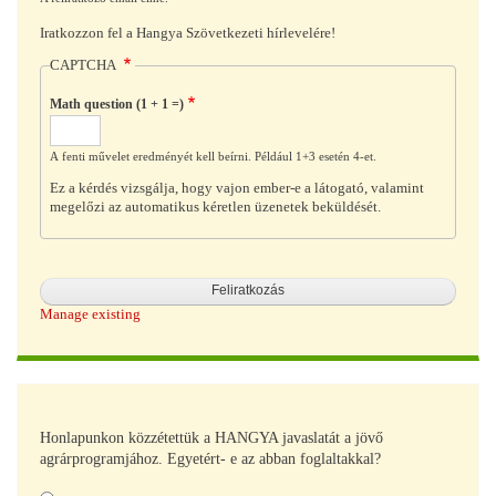
Iratkozzon fel a Hangya Szövetkezeti hírlevelére!
CAPTCHA
Math question (1 + 1 =)
A fenti művelet eredményét kell beírni. Például 1+3 esetén 4-et.
Ez a kérdés vizsgálja, hogy vajon ember-e a látogató, valamint
megelőzi az automatikus kéretlen üzenetek beküldését.
Manage existing
Honlapunkon közzétettük a HANGYA javaslatát a jövő
agrárprogramjához. Egyetért- e az abban foglaltakkal?
Választások