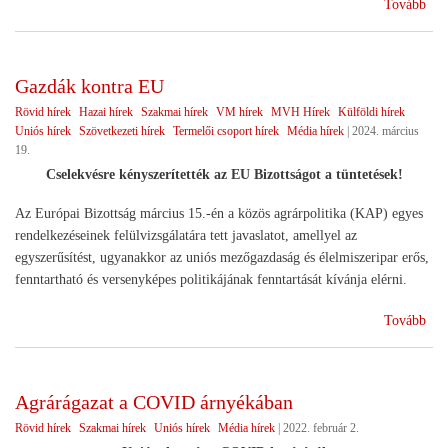
(Il
Tovább
lesz
az
agr
Gazdák kontra EU
Rövid hírek
Hazai hírek
Szakmai hírek
VM hírek
MVH Hírek
Külföldi hírek
Uniós hírek
Szövetkezeti hírek
Termelői csoport hírek
Média hírek
|
2024. március
19.
Cselekvésre kényszerítették az EU Bizottságot a tüntetések!
Az Európai Bizottság március 15.-én a közös agrárpolitika (KAP) egyes
rendelkezéseinek felülvizsgálatára tett javaslatot, amellyel az
egyszerűsítést, ugyanakkor az uniós mezőgazdaság és élelmiszeripar erős,
fenntartható és versenyképes politikájának fenntartását kívánja elérni.
(Ga
Tovább
kon
EU
Agrárágazat a COVID árnyékában
Rövid hírek
Szakmai hírek
Uniós hírek
Média hírek
|
2022. február 2.