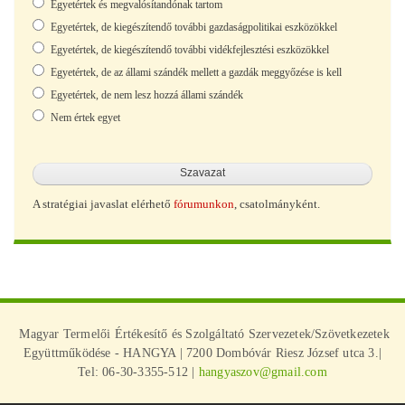
Egyetértek és megvalósítandónak tartom
Egyetértek, de kiegészítendő további gazdaságpolitikai eszközökkel
Egyetértek, de kiegészítendő további vidékfejlesztési eszközökkel
Egyetértek, de az állami szándék mellett a gazdák meggyőzése is kell
Egyetértek, de nem lesz hozzá állami szándék
Nem értek egyet
A stratégiai javaslat elérhető
fórumunkon
, csatolmányként.
Magyar Termelői Értékesítő és Szolgáltató Szervezetek/Szövetkezetek
Együttműködése - HANGYA | 7200 Dombóvár Riesz József utca 3.|
Tel: 06-30-3355-512 |
hangyaszov@gmail.com