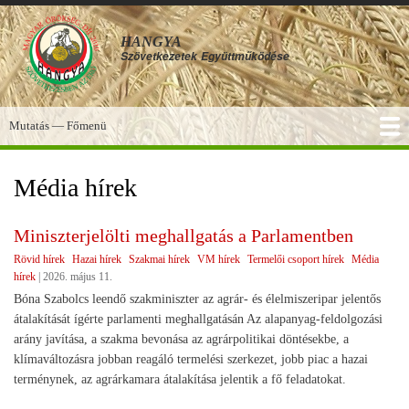
Ugrás
a
HANGYA
tartalomra
Szövetkezetek
Együttműködése
Mutatás — Főmenü
Főmenü
SZOLGÁLTATÁSOK
KÉPGALÉRIA
TUDÁSBÁZIS
A HANGYA
FÓRUM
HÍREK
Média hírek
Miniszterjelölti meghallgatás a Parlamentben
Rövid hírek
Hazai hírek
Szakmai hírek
VM hírek
Termelői csoport hírek
Média
hírek
|
2026. május 11.
Bóna Szabolcs leendő szakminiszter az agrár- és élelmiszeripar jelentős
átalakítását ígérte parlamenti meghallgatásán Az alapanyag-feldolgozási
arány javítása, a szakma bevonása az agrárpolitikai döntésekbe, a
klímaváltozásra jobban reagáló termelési szerkezet, jobb piac a hazai
terménynek, az agrárkamara átalakítása jelentik a fő feladatokat.