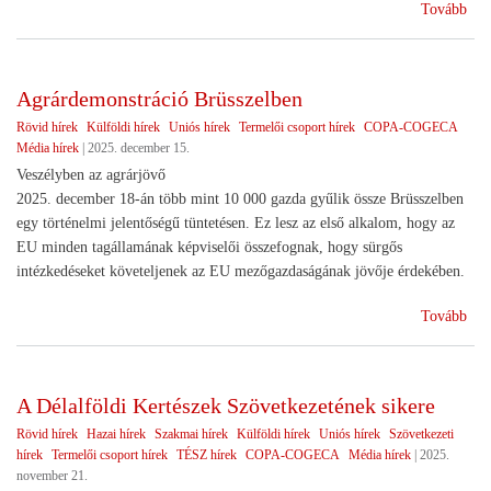
(Min
Tovább
meg
a
Par
Agrárdemonstráció Brüsszelben
Rövid hírek
Külföldi hírek
Uniós hírek
Termelői csoport hírek
COPA-COGECA
Média hírek
|
2025. december 15.
Veszélyben az agrárjövő
2025. december 18-án több mint 10 000 gazda gyűlik össze Brüsszelben
egy történelmi jelentőségű tüntetésen. Ez lesz az első alkalom, hogy az
EU minden tagállamának képviselői összefognak, hogy sürgős
intézkedéseket követeljenek az EU mezőgazdaságának jövője érdekében.
(Ag
Tovább
Brü
A Délalföldi Kertészek Szövetkezetének sikere
Rövid hírek
Hazai hírek
Szakmai hírek
Külföldi hírek
Uniós hírek
Szövetkezeti
hírek
Termelői csoport hírek
TÉSZ hírek
COPA-COGECA
Média hírek
|
2025.
november 21.