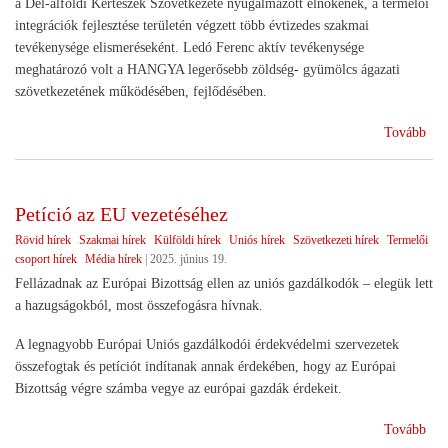
a Dél-alföldi Kertészek Szövetkezete nyugalmazott elnökének, a termelői
integrációk fejlesztése területén végzett több évtizedes szakmai
tevékenysége elismeréseként. Ledó Ferenc aktív tevékenysége
meghatározó volt a HANGYA legerősebb zöldség- gyümölcs ágazati
szövetkezetének működésében, fejlődésében.
(El
Tovább
a
szö
Petíció az EU vezetéséhez
Rövid hírek
Szakmai hírek
Külföldi hírek
Uniós hírek
Szövetkezeti hírek
Termelői
csoport hírek
Média hírek
|
2025. június 19.
Fellázadnak az Európai Bizottság ellen az uniós gazdálkodók – elegük lett
a hazugságokból, most összefogásra hívnak.
A legnagyobb Európai Uniós gazdálkodói érdekvédelmi szervezetek
összefogtak és petíciót indítanak annak érdekében, hogy az Európai
Bizottság végre számba vegye az európai gazdák érdekeit.
(Pet
Tovább