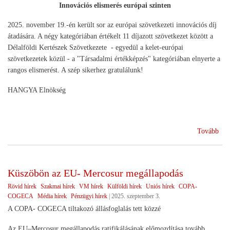
Innovációs elismerés európai szinten
2025. november 19.-én került sor az európai szövetkezeti innovációs díj
átadására. A négy kategóriában értékelt 11 díjazott szövetkezet között a
Délalföldi Kertészek Szövetkezete - egyedül a kelet-európai
szövetkezetek közül - a "Társadalmi értékképzés" kategóriában elnyerte a
rangos elismerést. A szép sikerhez gratulálunk!
HANGYA Elnökség
(A
Tovább
Dél
Ker
Szö
Küszöbön az EU- Mercosur megállapodás
sike
Rövid hírek
Szakmai hírek
VM hírek
Külföldi hírek
Uniós hírek
COPA-
COGECA
Média hírek
Pénzügyi hírek
|
2025. szeptember 3.
A COPA- COGECA tiltakozó állásfoglalás tett közzé
Az EU–Mercosur megállapodás ratifikálásának előmozdítása tovább