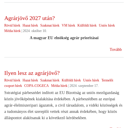
az
EU
vez
Agrárjövő 2027 után?
Rövid hírek
Hazai hírek
Szakmai hírek
VM hírek
Külföldi hírek
Uniós hírek
Média hírek
|
2024. október 10.
A magyar EU elnökség agrár prioritásai
(Ag
Tovább
202
utá
)
Ilyen lesz az agrárjövő?
Rövid hírek
Hazai hírek
Szakmai hírek
Külföldi hírek
Uniós hírek
Termelői
csoport hírek
COPA-COGECA
Média hírek
|
2024. szeptember 17.
Sstratégiai párbeszédet indított az EU Bizottság az uniós mezőgazdaság
közös jövőképének kialakítása érdekében. A párbeszédben az európai
agrár-élelmiszeripari ágazatok, a civil társadalom, a vidéki közösségek és
a tudományos élet szereplői vettek részt annak érdekében, hogy közös
álláspontot alakítsanak ki a következő kérdésekben.