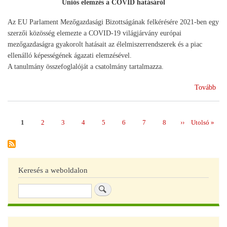
Uniós elemzés a COVID hatásáról
Az EU Parlament Mezőgazdasági Bizottságának felkérésére 2021-ben egy
szerzői közösség elemezte a COVID-19 világjárvány európai
mezőgazdaságra gyakorolt hatásait az élelmiszerrendszerek és a piac
ellenálló képességének ágazati elemzésével.
A tanulmány összefoglalóját a csatolmány tartalmazza.
(Ag
Tovább
a
CO
árn
Page
1
Page
2
Page
3
Page
4
Page
5
Page
6
Page
7
Page
8
Következő
››
Utolsó
Utolsó »
Oldalszámozás
oldal
oldal
Keresés a weboldalon
Keresés