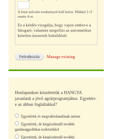
A fenti művelet eredményét kell beírni. Például 1+3
esetén 4-et.
Ez a kérdés vizsgálja, hogy vajon ember-e a
látogató, valamint megelőzi az automatikus
kéretlen üzenetek beküldését.
Manage existing
Honlapunkon közzétettük a HANGYA
javaslatát a jövő agrárprogramjához. Egyetért-
e az abban foglaltakkal?
Választások
Egyetértek és megvalósítandónak tartom
Egyetértek, de kiegészítendő további
gazdaságpolitikai eszközökkel
Egyetértek, de kiegészítendő további