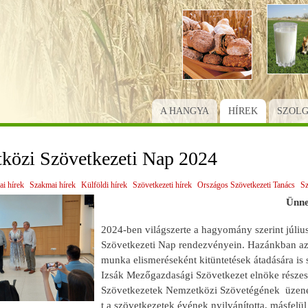
Ugrás
a
tartalomra
A HANGYA
HÍREK
SZOL
közi Szövetkezeti Nap 2024
ai hírek
Szakmai hírek
Külföldi hírek
Szövetkezeti hírek
Országos Szövetkezeti Tanács
Sz
Ünne
2024-ben világszerte a hagyomány szerint júliu
Szövetkezeti Nap rendezvényein. Hazánkban az 
munka elismeréseként kitüntetések átadására is
Izsák Mezőgazdasági Szövetkezet elnöke részesü
Szövetkezetek Nemzetközi Szövetégének üzenet
t a szövetkezetek évének nyilvánította, másfelül