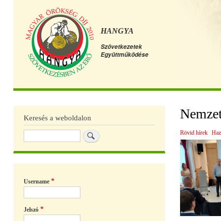
HANGYA
Szövetkezetek
Együttműködése
Főmenü
Nemzet
Keresés a weboldalon
Rövid hírek
Haz
Keresés
Username
Jelszó