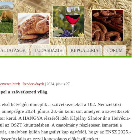
GÁLTATÁSOK
TUDÁSBÁZIS
KÉPGALÉRIA
FÓRUM
ervezeti hírek
Rendezvények
|
2024. június 27.
pel a szövetkezeti világ
s első hétvégén ünneplik a szövetkezeteket a 102. Nemzetközi
ünnepségre 2024. június 28.-án kerül sor, amelyen a szövetkezeti
 sor kerül. A HANGYA részéről idén Káplány Sándor úr a Helvécia-
l az OSZT kitüntetésben. A csatolmány részletesen ismerteti a
ét, amelyben külön hangsúlyt kap egyfelől, hogy az ENSZ 2025.-
 összefoglalja az ezzel kapcsolatos előkészületeket.