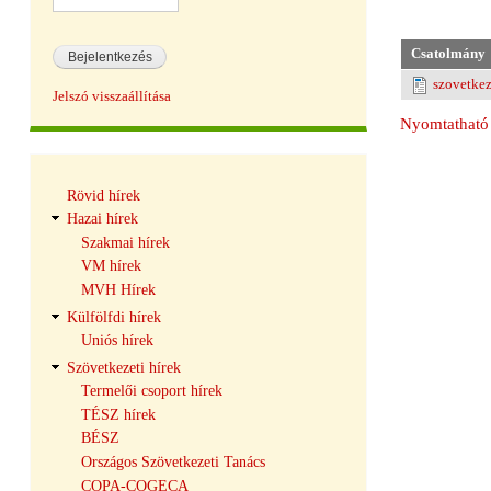
Csatolmány
szovetke
Jelszó visszaállítása
Nyomtatható 
Hírek
Rövid hírek
navigáció
Hazai hírek
Szakmai hírek
VM hírek
MVH Hírek
Külfölfdi hírek
Uniós hírek
Szövetkezeti hírek
Termelői csoport hírek
TÉSZ hírek
BÉSZ
Országos Szövetkezeti Tanács
COPA-COGECA