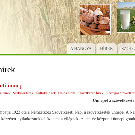
Ugrás
a
tartalomra
A HANGYA
HÍREK
SZOL
hírek
eti ünnep
ai hírek
Szakmai hírek
Külföldi hírek
Uniós hírek
Szövetkezeti hírek
Országos Szövetkeze
Ünnepel a szövetkezeti 
ombatja 1923 óta a Nemzetközi Szövetkezeti Nap, a szövetkezetek ünnepe. A Ne
közzétett nyilatkozatokkal üzentek a világnak az idei év központi ünnepi gondol