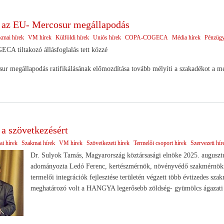
az EU- Mercosur megállapodás
kmai hírek
VM hírek
Külföldi hírek
Uniós hírek
COPA-COGECA
Média hírek
Pénzügy
A tiltakozó állásfoglalás tett közzé
 megállapodás ratifikálásának előmozdítása tovább mélyíti a szakadékot a me
 a szövetkezésért
ai hírek
Szakmai hírek
VM hírek
Szövetkezeti hírek
Termelői csoport hírek
Szervezeti hír
Dr. Sulyok Tamás, Magyarország köztársasági elnöke 2025. augusztu
adományozta Ledó Ferenc, kertészmérnök, növényvédő szakmérnökne
termelői integrációk fejlesztése területén végzett több évtizedes s
meghatározó volt a HANGYA legerősebb zöldség- gyümölcs ágazati 