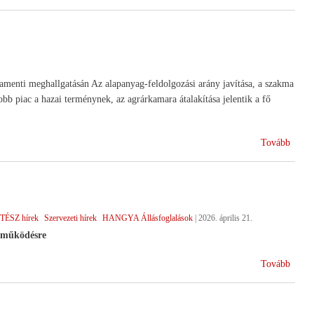
ünnep
arlamenti meghallgatásán Az alapanyag-feldolgozási arány javítása, a szakma
obb piac a hazai terménynek, az agrárkamara átalakítása jelentik a fő
(Minis
Tovább
megha
a
Parla
TÉSZ hírek
Szervezeti hírek
HANGYA Állásfoglalások
|
2026. április 21.
tműködésre
(Vála
Tovább
után)