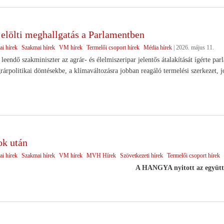
jelölti meghallgatás a Parlamentben
ai hírek
Szakmai hírek
VM hírek
Termelői csoport hírek
Média hírek
|
2026. május 11.
leendő szakminiszter az agrár- és élelmiszeripar jelentős átalakítását ígérte p
rárpolitikai döntésekbe, a klímaváltozásra jobban reagáló termelési szerkezet, j
ok után
ai hírek
Szakmai hírek
VM hírek
MVH Hírek
Szövetkezeti hírek
Termelői csoport hírek
A HANGYA nyitott az együt