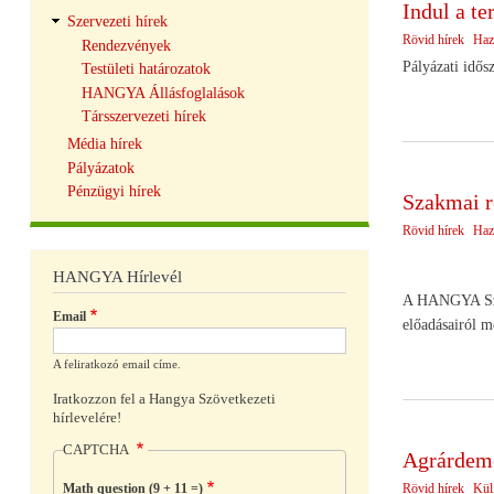
Indul a te
Szervezeti hírek
Rövid hírek
Haz
Rendezvények
Pályázati idős
Testületi határozatok
HANGYA Állásfoglalások
Társszervezeti hírek
Média hírek
Pályázatok
Pénzügyi hírek
Szakmai r
Rövid hírek
Haz
HANGYA Hírlevél
A HANGYA Szöve
Email
előadásairól m
A feliratkozó email címe.
Iratkozzon fel a Hangya Szövetkezeti
hírlevelére!
CAPTCHA
Agrárdemo
Rövid hírek
Külf
Math question (9 + 11 =)