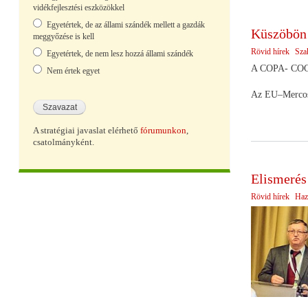
vidékfejlesztési eszközökkel
Egyetértek, de az állami szándék mellett a gazdák
Küszöbön 
meggyőzése is kell
Rövid hírek
Sza
Egyetértek, de nem lesz hozzá állami szándék
A COPA- COGEC
Nem értek egyet
Az EU–Mercosur
A stratégiai javaslat elérhető
fórumunkon
,
csatolmányként.
Elismerés
Rövid hírek
Haz