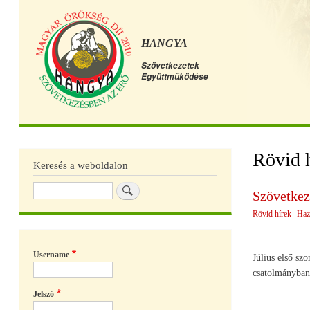
HANGYA
Szövetkezetek
Együttműködése
Főmenü
Rövid 
Keresés a weboldalon
Keresés
Szövetkez
Rövid hírek
Haz
Username
Július első sz
csatolmányban 
Jelszó