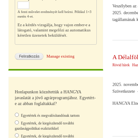
Veszélyben az 
A fenti művelet eredményét kell beírni. Például 1+3
2025. december
esetén 4-et.
tagállamának k
Ez a kérdés vizsgálja, hogy vajon ember-e a
látogató, valamint megelőzi az automatikus
kéretlen üzenetek beküldését.
A Délalfö
Manage existing
Rövid hírek
Haz
2025. november
Szövetkezete -
Honlapunkon közzétettük a HANGYA
javaslatát a jövő agrárprogramjához. Egyetért-
HANGYA Elnö
e az abban foglaltakkal?
Választások
Egyetértek és megvalósítandónak tartom
Egyetértek, de kiegészítendő további
gazdaságpolitikai eszközökkel
Egyetértek, de kiegészítendő további