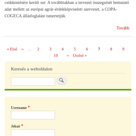
csökkentésére került sor. A továbbiakban a tervezet összegzését bemutató
adat mellett az európai agrár-érdekképviseleti szervezet, a COPA-
COGECA állásfoglalást ismertetjük.
(E
Tovább
köl
201
202
Első
« Első
Előző
‹‹
…
Page
2
Page
3
Page
4
Page
5
Page
6
Page
7
Page
8
Page
9
Oldalszámozás
oldal
oldal
Page
10
Következő
››
Utolsó
Utolsó »
oldal
oldal
Keresés a weboldalon
Keresés
Username
Jelszó