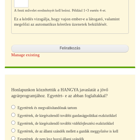
A fenti művelet eredményét kell beírni. Például 1+3 esetén 4-et.
Ez a kérdés vizsgálja, hogy vajon ember-e a látogató, valamint
megelőzi az automatikus kéretlen üzenetek beküldését.
Manage existing
Honlapunkon közzétettük a HANGYA javaslatát a jövő
agrárprogramjához. Egyetért- e az abban foglaltakkal?
Választások
Egyetértek és megvalósítandónak tartom
Egyetértek, de kiegészítendő további gazdaságpolitikai eszközökkel
Egyetértek, de kiegészítendő további vidékfejlesztési eszközökkel
Egyetértek, de az állami szándék mellett a gazdák meggyőzése is kell
Egyetértek, de nem lesz hozzá állami szándék