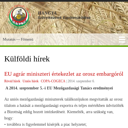
Ugrás
a
HANGYA
tartalomra
Szövetkezetek
Együttműködése
Mutatás — Főmenü
Főmenü
SZOLGÁLTATÁSOK
KÉPGALÉRIA
TUDÁSBÁZIS
A HANGYA
FÓRUM
HÍREK
Külföldi hírek
EU agrár miniszteri értekezlet az orosz embargóról
Rövid hírek
Uniós hírek
COPA-COGECA
|
2014. szeptember 6.
A 2014. szeptember 5.-i EU Mezőgazdasági Tanács eredményei
Az uniós mezőgazdasági miniszterek találkozójukon megvitatták az orosz
tilalom a hatását a mezőgazdasági exportra és teljes mértékben üdvözölték
a Bizottság eddig hozott intézkedéseit. Kiemelték, arra szükség van,
hogy:
• továbbra is figyelemmel kísérjék a piac helyzetet;