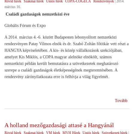
Rövid hírek
Szakmai hírek
Uniós hírek
COPA-COGECA
Rendezvények
|
2014.
március 16.
Családi gazdaságok nemzetközi éve
Globális Fórum és Expo
A 2014. március 4.-6. között Budapesten lebonyolított nemzetközi
rendezvényen Patay Vilmos elnök és dr. Szabó Zoltán főtitkár vett részt a
HANGYA képviseletében. A kis- és közép vállalkozások szekciójában,
amelyet Kis Miklós, a COPA magyar alelnöke elnökölt, számos
nemzetközi példán került bemutatásra a szövetkezetek meghatározó
szerepe a családi gazdaságok életképességének megteremtésében. A
rendezvény zárónyilatkozata erre is felhívja a világ figyelmét.
(20
Tovább
a
csal
gaz
A holland mezőgazdasági attasé a Hangyánál
éve
Rövid hírek
Szakmai hírek
VM hírek
MVH Hírek
Uniós hírek
Szövetkezeti hírek
|