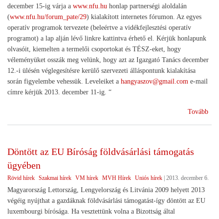
december 15-ig várja a
www.nfu.hu
honlap partnerségi aloldalán
(
www.nfu.hu/forum_pate/29
) kialakított internetes fórumon. Az egyes
operatív programok tervezete (beleértve a vidékfejlesztési operatív
programot) a lap alján lévő linkre kattintva érhető el. Kérjük honlapunk
olvasóit, kiemelten a termelői csoportokat és TÉSZ-eket, hogy
véleményüket osszák meg velünk, hogy azt az Igazgató Tanács december
12.-i ülésén véglegesítésre kerülő szervezeti álláspontunk kialakítása
során figyelembe vehessük. Leveleiket a
hangyaszov@gmail.com
e-mail
címre kérjük 2013. december 11-ig. “
(Kö
Tovább
a
201
202
Döntött az EU Bíróság földvásárlási támogatás
fejl
ügyében
pro
vél
Rövid hírek
Szakmai hírek
VM hírek
MVH Hírek
Uniós hírek
|
2013. december 6.
hatá
Magyarország Lettország, Lengyelország és Litvánia 2009 helyett 2013
végéig nyújthat a gazdáknak földvásárlási támogatást-így döntött az EU
luxembourgi bírósága. Ha vesztettünk volna a Bizottság által