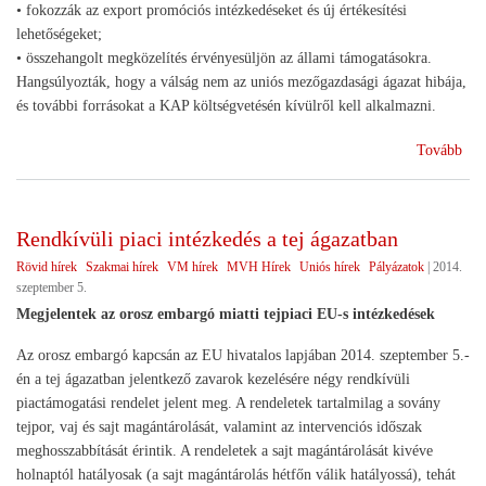
• fokozzák az export promóciós intézkedéseket és új értékesítési
lehetőségeket;
• összehangolt megközelítés érvényesüljön az állami támogatásokra.
Hangsúlyozták, hogy a válság nem az uniós mezőgazdasági ágazat hibája,
és további forrásokat a KAP költségvetésén kívülről kell alkalmazni.
(E
Tovább
agr
min
érte
Rendkívüli piaci intézkedés a tej ágazatban
az
Rövid hírek
Szakmai hírek
VM hírek
MVH Hírek
Uniós hírek
Pályázatok
|
2014.
oro
szeptember 5.
emb
Megjelentek az orosz embargó miatti tejpiaci EU-s intézkedések
Az orosz embargó kapcsán az EU hivatalos lapjában 2014. szeptember 5.-
én a tej ágazatban jelentkező zavarok kezelésére négy rendkívüli
piactámogatási rendelet jelent meg. A rendeletek tartalmilag a sovány
tejpor, vaj és sajt magántárolását, valamint az intervenciós időszak
meghosszabbítását érintik. A rendeletek a sajt magántárolását kivéve
holnaptól hatályosak (a sajt magántárolás hétfőn válik hatályossá), tehát