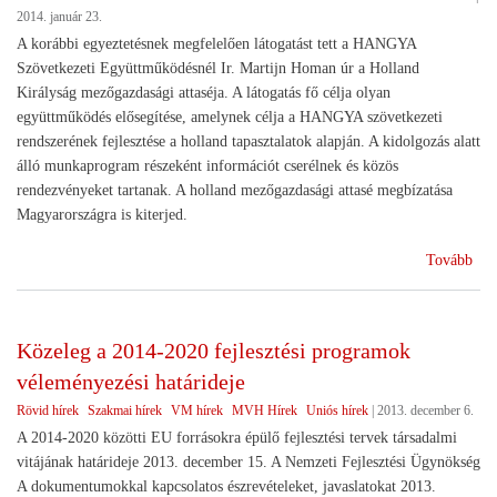
2014. január 23.
A korábbi egyeztetésnek megfelelően látogatást tett a HANGYA
Szövetkezeti Együttműködésnél Ir. Martijn Homan úr a Holland
Királyság mezőgazdasági attaséja. A látogatás fő célja olyan
együttműködés elősegítése, amelynek célja a HANGYA szövetkezeti
rendszerének fejlesztése a holland tapasztalatok alapján. A kidolgozás alatt
álló munkaprogram részeként információt cserélnek és közös
rendezvényeket tartanak. A holland mezőgazdasági attasé megbízatása
Magyarországra is kiterjed.
(A
Tovább
hol
mez
atta
Közeleg a 2014-2020 fejlesztési programok
a
véleményezési határideje
Han
Rövid hírek
Szakmai hírek
VM hírek
MVH Hírek
Uniós hírek
|
2013. december 6.
A 2014-2020 közötti EU forrásokra épülő fejlesztési tervek társadalmi
vitájának határideje 2013. december 15. A Nemzeti Fejlesztési Ügynökség
A dokumentumokkal kapcsolatos észrevételeket, javaslatokat 2013.