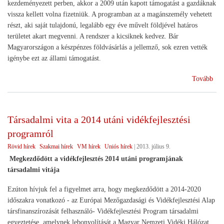
kezdeményezett perben, akkor a 2009 után kapott támogatást a gazdáknak
vissza kellett volna fizetniük. A programban az a magánszemély vehetett
részt, aki saját tulajdonú, legalább egy éve művelt földjével határos
területet akart megvenni. A rendszer a kicsiknek kedvez. Bár
Magyarországon a készpénzes földvásárlás a jellemző, sok ezren vették
igénybe ezt az állami támogatást.
(Dö
Tovább
az
EU
Bír
Társadalmi vita a 2014 utáni vidékfejlesztési
föld
programról
tám
ügy
Rövid hírek
Szakmai hírek
VM hírek
Uniós hírek
|
2013. július 9.
Megkezdődött a vidékfejlesztés 2014 utáni programjának
társadalmi vitája
Ezúton hívjuk fel a figyelmet arra, hogy megkezdődött a 2014-2020
időszakra vonatkozó - az Európai Mezőgazdasági és Vidékfejlesztési Alap
társfinanszírozását felhasználó- Vidékfejlesztési Program társadalmi
egyeztetése, amelynek lebonyolítását a Magyar Nemzeti Vidéki Hálózat