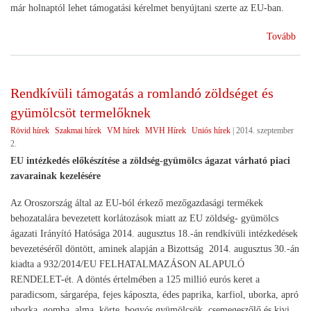
már holnaptól lehet támogatási kérelmet benyújtani szerte az EU-ban.
(Re
Tovább
piac
int
a
Rendkívüli támogatás a romlandó zöldséget és
tej
gyümölcsöt termelőknek
ága
Rövid hírek
Szakmai hírek
VM hírek
MVH Hírek
Uniós hírek
|
2014. szeptember
2.
EU intézkedés előkészítése a zöldség-gyümölcs ágazat várható piaci
zavarainak kezelésére
Az Oroszország által az EU-ból érkező mezőgazdasági termékek
behozatalára bevezetett korlátozások miatt az EU zöldség- gyümölcs
ágazati Irányító Hatósága 2014. augusztus 18.-án rendkívüli intézkedések
bevezetéséről döntött, aminek alapján a Bizottság 2014. augusztus 30.-án
kiadta a 932/2014/EU FELHATALMAZÁSON ALAPULÓ
RENDELET-ét. A döntés értelmében a 125 millió eurós keret a
paradicsom, sárgarépa, fejes káposzta, édes paprika, karfiol, uborka, apró
uborka, gomba, alma, körte, bogyós gyümölcsök, csemegeszőlő és kivi