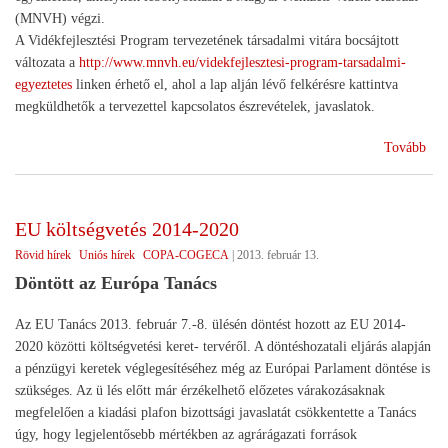
(MNVH) végzi.
A Vidékfejlesztési Program tervezetének társadalmi vitára bocsájtott
változata a
http://www.mnvh.eu/videkfejlesztesi-program-tarsadalmi-
egyeztetes
linken érhető el, ahol a lap alján lévő felkérésre kattintva
megküldhetők a tervezettel kapcsolatos észrevételek, javaslatok.
(Tá
Tovább
vita
a
201
EU költségvetés 2014-2020
utá
Rövid hírek
Uniós hírek
COPA-COGECA
|
2013. február 13.
vidé
pro
Döntött az Európa Tanács
Az EU Tanács 2013. február 7.-8. ülésén döntést hozott az EU 2014-
2020 közötti költségvetési keret- tervéről. A döntéshozatali eljárás alapján
a pénzügyi keretek véglegesítéséhez még az Európai Parlament döntése is
szükséges. Az ü lés előtt már érzékelhető előzetes várakozásaknak
megfelelően a kiadási plafon bizottsági javaslatát csökkentette a Tanács
úgy, hogy legjelentősebb mértékben az agrárágazati források