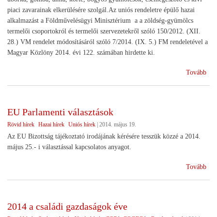
piaci zavarainak elkerülésére szolgál.Az uniós rendeletre épülő hazai
alkalmazást a Földművelésügyi Minisztérium a a zöldség-gyümölcs
termelői csoportokról és termelői szervezetekről szóló 150/2012. (XII.
28.) VM rendelet módosításáról szóló 7/2014. (IX. 5.) FM rendeletével a
Magyar Közlöny 2014. évi 122. számában hirdette ki.
(Re
Tovább
tám
a
rom
EU Parlamenti választások
zöl
Rövid hírek
Hazai hírek
Uniós hírek
|
2014. május 19.
és
gyü
Az EU Bizottság tájékoztató irodájának kérésére tesszük közzé a 2014.
ter
május 25.- i választással kapcsolatos anyagot.
(E
Tovább
Par
vál
2014 a családi gazdaságok éve