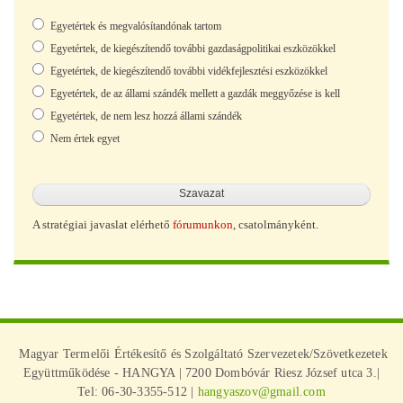
Választások
Egyetértek és megvalósítandónak tartom
Egyetértek, de kiegészítendő további gazdaságpolitikai eszközökkel
Egyetértek, de kiegészítendő további vidékfejlesztési eszközökkel
Egyetértek, de az állami szándék mellett a gazdák meggyőzése is kell
Egyetértek, de nem lesz hozzá állami szándék
Nem értek egyet
A stratégiai javaslat elérhető
fórumunkon
, csatolmányként.
Magyar Termelői Értékesítő és Szolgáltató Szervezetek/Szövetkezetek
Együttműködése - HANGYA | 7200 Dombóvár Riesz József utca 3.|
Tel: 06-30-3355-512 |
hangyaszov@gmail.com