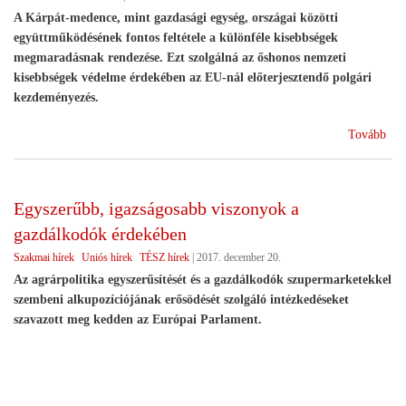
A Kárpát-medence, mint gazdasági egység, országai közötti
együttműködésének fontos feltétele a különféle kisebbségek
megmaradásnak rendezése. Ezt szolgálná az őshonos nemzeti
kisebbségek védelme érdekében az EU-nál előterjesztendő polgári
kezdeményezés.
(Ny
Tovább
az
eur
kis
Egyszerűbb, igazságosabb viszonyok a
-
gazdálkodók érdekében
röv
elé
Szakmai hírek
Uniós hírek
TÉSZ hírek
|
2017. december 20.
www
Az agrárpolitika egyszerűsítését és a gazdálkodók szupermarketekkel
szembeni alkupozíciójának erősödését szolgáló intézkedéseket
szavazott meg kedden az Európai Parlament.