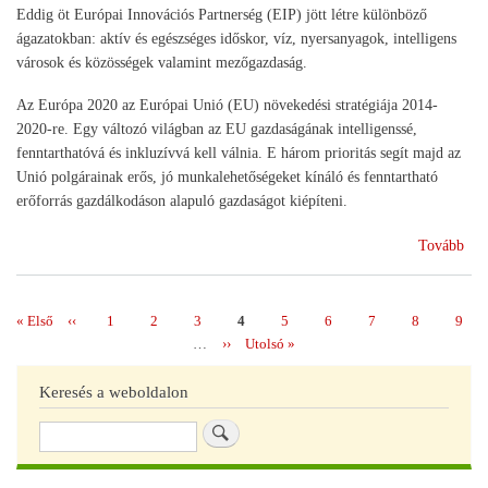
Eddig öt Európai Innovációs Partnerség (EIP) jött létre különböző
ágazatokban: aktív és egészséges időskor, víz, nyersanyagok, intelligens
városok és közösségek valamint mezőgazdaság.
Az Európa 2020 az Európai Unió (EU) növekedési stratégiája 2014-
2020-re. Egy változó világban az EU gazdaságának intelligenssé,
fenntarthatóvá és inkluzívvá kell válnia. E három prioritás segít majd az
Unió polgárainak erős, jó munkalehetőségeket kínáló és fenntartható
erőforrás gazdálkodáson alapuló gazdaságot kiépíteni.
(Az
Tovább
inte
fen
és
Első
« Első
Előző
‹‹
Page
1
Page
2
Page
3
Page
4
Page
5
Page
6
Page
7
Page
8
Page
9
Oldalszámozás
ink
oldal
oldal
…
Következő
››
Utolsó
Utolsó »
gaz
oldal
oldal
irá
Keresés a weboldalon
eur
Keresés
202
stra