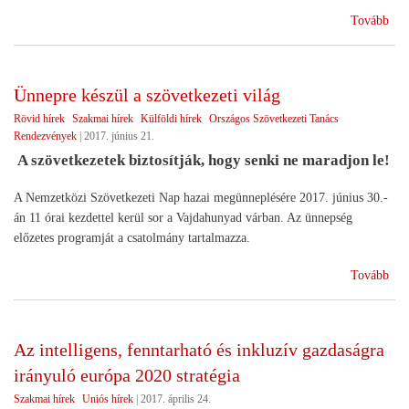
(Eg
Tovább
iga
vis
a
Ünnepre készül a szövetkezeti világ
gaz
Rövid hírek
Szakmai hírek
Külföldi hírek
Országos Szövetkezeti Tanács
érd
Rendezvények
|
2017. június 21.
A szövetkezetek biztosítják, hogy senki ne maradjon le!
A Nemzetközi Szövetkezeti Nap hazai megünneplésére 2017. június 30.-
án 11 órai kezdettel kerül sor a Vajdahunyad várban. Az ünnepség
előzetes programját a csatolmány tartalmazza.
(Ün
Tovább
kés
a
szö
Az intelligens, fenntarható és inkluzív gazdaságra
vilá
irányuló európa 2020 stratégia
Szakmai hírek
Uniós hírek
|
2017. április 24.