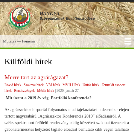
Ugrás
a
HANGYA
tartalomra
Szövetkezetek
Együttműködése
Mutatás — Főmenü
Főmenü
SZOLGÁLTATÁSOK
KÉPGALÉRIA
TUDÁSBÁZIS
A HANGYA
FÓRUM
HÍREK
Külföldi hírek
Merre tart az agrárágazat?
Rövid hírek
Szakmai hírek
VM hírek
MVH Hírek
Uniós hírek
Termelői csoport
hírek
Rendezvények
Média hírek
|
2020. január 27.
Mit üzent a 2019 év végi Portfolió konferencia?
Az agrárszektor hírportál folyamatosan ad tájékoztatást a december elején
tartott nagyszabású „Agrárszektor Konferencia 2019” előadásairól. A
széles spektrumot felölelő rendezvény eddig közzétett szakmai üzeneteit a
gabonatermesztés helyzetét taglaló előadást bemutató cikk végén található