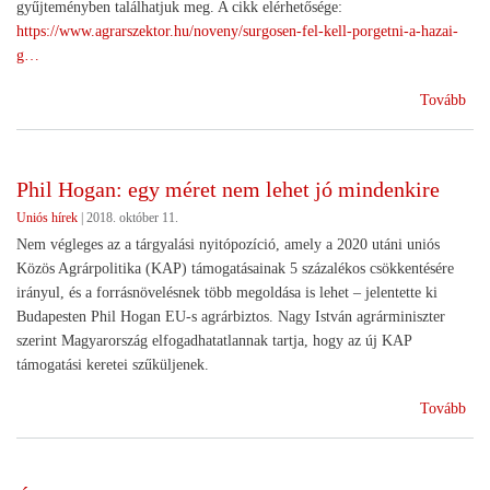
gyűjteményben találhatjuk meg. A cikk elérhetősége:
https://www.agrarszektor.hu/noveny/surgosen-fel-kell-porgetni-a-hazai-
g…
(Me
Tovább
tart
az
agr
Phil Hogan: egy méret nem lehet jó mindenkire
Uniós hírek
|
2018. október 11.
Nem végleges az a tárgyalási nyitópozíció, amely a 2020 utáni uniós
Közös Agrárpolitika (KAP) támogatásainak 5 százalékos csökkentésére
irányul, és a forrásnövelésnek több megoldása is lehet – jelentette ki
Budapesten Phil Hogan EU-s agrárbiztos. Nagy István agrárminiszter
szerint Magyarország elfogadhatatlannak tartja, hogy az új KAP
támogatási keretei szűküljenek.
(Ph
Tovább
Hog
egy
mér