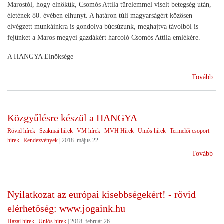
Marostól, hogy elnökük, Csomós Attila türelemmel viselt betegség után,
életének 80. évében elhunyt. A határon túli magyarságért közösen
elvégzett munkáinkra is gondolva búcsúzunk, meghajtva távolból is
fejünket a Maros megyei gazdákért harcoló Csomós Attila emlékére.
A HANGYA Elnöksége
(Gy
Tovább
Erd
Közgyűlésre készül a HANGYA
Rövid hírek
Szakmai hírek
VM hírek
MVH Hírek
Uniós hírek
Termelői csoport
hírek
Rendezvények
|
2018. május 22.
(Kö
Tovább
kés
a
HA
Nyilatkozat az európai kisebbségekért! - rövid
elérhetőség: www.jogaink.hu
Hazai hírek
Uniós hírek
|
2018. február 26.