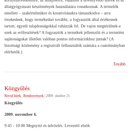
környezetvédelemre, az állatjólétre, valamint a növényvédő szerek és az
állatgyógyászati készítmények használatára vonatkoznak. A termelők
emellett – szakértelmükre és kreativitásukra támaszkodva – arra
törekednek, hogy termékeiket további, a fogyasztók által értékesnek
tartott, egyedi tulajdonságokkal ruházzák fel. De vajon megtérülnek-e
ezek az erőfeszítések? A fogyasztók a termékek jellemzőit és a termelési
sajátosságokat illetően valóban pontos információkhoz jutnak? (A
bizottsági közlemény a regisztrált felhasználók számára a csatolmányban
elérhetők.)
(Eu
Tovább
min
Közgyűlés
Rövid hírek
Rendezvények
|
2009. október 21.
Közgyűlés
2009. november 6.
9:45 - 10:00 Megnyitó és üdvözlés. Levezető elnök