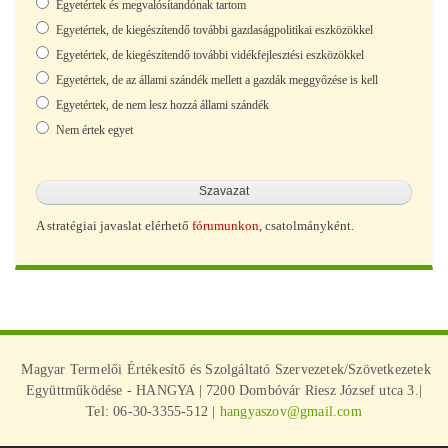
Egyetértek és megvalósítandónak tartom
Egyetértek, de kiegészítendő további gazdaságpolitikai eszközökkel
Egyetértek, de kiegészítendő további vidékfejlesztési eszközökkel
Egyetértek, de az állami szándék mellett a gazdák meggyőzése is kell
Egyetértek, de nem lesz hozzá állami szándék
Nem értek egyet
A stratégiai javaslat elérhető
fórumunkon
, csatolmányként.
Magyar Termelői Értékesítő és Szolgáltató Szervezetek/Szövetkezetek
Együttműködése - HANGYA | 7200 Dombóvár Riesz József utca 3.|
Tel: 06-30-3355-512 |
hangyaszov@gmail.com