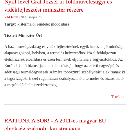
Nyílt levél Gráf József úr földművelésügyi és
KA
vidékfejlesztési miniszter részére
jöv
VM hírek
|
2009. május 25.
Tárgy:
kistermelői rendelet módosítása
Tisztelt Miniszter Úr!
A hazai mezőgazdaság és vidék fejlesztésének egyik kulcsa a jó minőségű
alapanyagokból, helyben, a termelés helyszínéhez közel feldolgozott
élelmiszerek előállítása és ezen termékek eljuttatása a fogyasztókhoz. Az
Európai Unió biztosítja annak lehetőségét, hogy az eltérő nagyságú és
adottságú termelőegységek számára többszintű szabályozást alakítsanak ki
a tagországok. Ezzel rugalmasan szabályozható a termelés és biztosítható
a megfelelő élelmiszerbiztonság.
(Ny
Tovább
levé
Grá
Józ
RAJTUNK A SOR! - A 2011-es magyar EU
úr
elnökség szakpolitikai stratégiái
föl