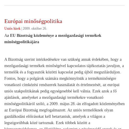
gép
Európai minőségpolitika
Uniós hírek
|
2009. október 26.
A
z EU Bizottság közleménye a mezőgazdasági termékek
minőségpolitikájára
A Bizottság szerint intézkedésekre van szükség annak érdekében, hogy a
mezőgazdasági termékek minőségével kapcsolatos tájékoztatás javuljon, a
termelők és a fogyasztók közötti kapcsolat pedig újból megszilárduljon.
Fontos, hogy a polgárok számára megkönnyítsük a termékminőségre
vonatkozó címkézési rendszerek használatát és értelmezését, az európai
uniós szakpolitikának pedig egységesebbé kell válnia. Ezek azok a fő
ajánlások, amelyeket a mezőgazdasági termékekre vonatkozó
minőségpolitikáról szóló, a 2009. május 28.-án elfogadott közleményében
az Európai Bizottság megfogalmazott. Az uniós termelőknek olyan
gazdálkodási előírásokat kell betartaniuk, amelyek a világon a
legszigorúbbak közé tartoznak. Ezek többek között a