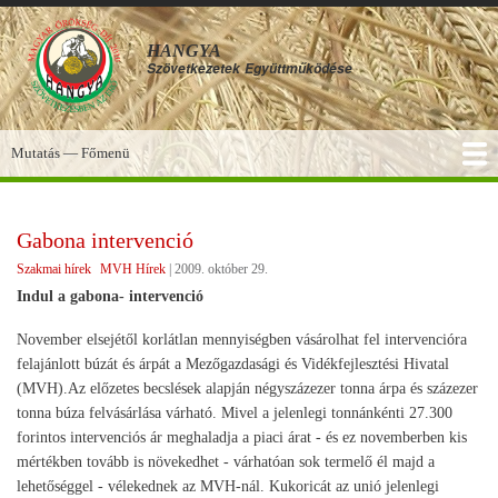
Ugrás
a
HANGYA
tartalomra
Szövetkezetek
Együttműködése
Mutatás — Főmenü
Főmenü
SZOLGÁLTATÁSOK
KÉPGALÉRIA
TUDÁSBÁZIS
A HANGYA
FÓRUM
HÍREK
Gabona intervenció
Szakmai hírek
MVH Hírek
|
2009. október 29.
Indul a gabona- intervenció
November elsejétől korlátlan mennyiségben vásárolhat fel intervencióra
felajánlott búzát és árpát a Mezőgazdasági és Vidékfejlesztési Hivatal
(MVH).Az előzetes becslések alapján négyszázezer tonna árpa és százezer
tonna búza felvásárlása várható. Mivel a jelenlegi tonnánkénti 27.300
forintos intervenciós ár meghaladja a piaci árat - és ez novemberben kis
mértékben tovább is növekedhet - várhatóan sok termelő él majd a
lehetőséggel - vélekednek az MVH-nál. Kukoricát az unió jelenlegi