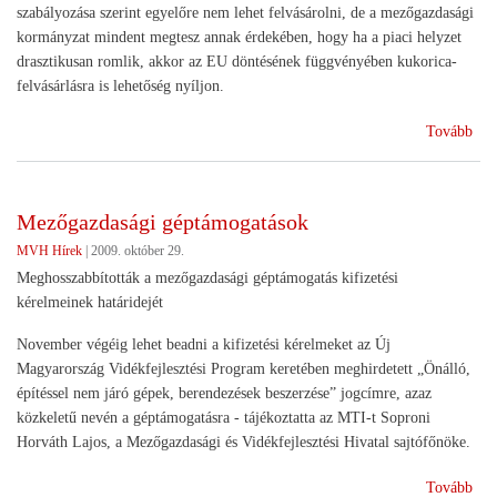
szabályozása szerint egyelőre nem lehet felvásárolni, de a mezőgazdasági
kormányzat mindent megtesz annak érdekében, hogy ha a piaci helyzet
drasztikusan romlik, akkor az EU döntésének függvényében kukorica-
felvásárlásra is lehetőség nyíljon.
(Ga
Tovább
int
Mezőgazdasági géptámogatások
MVH Hírek
|
2009. október 29.
Meghosszabbították a mezőgazdasági géptámogatás kifizetési
kérelmeinek határidejét
November végéig lehet beadni a kifizetési kérelmeket az Új
Magyarország Vidékfejlesztési Program keretében meghirdetett „Önálló,
építéssel nem járó gépek, berendezések beszerzése” jogcímre, azaz
közkeletű nevén a géptámogatásra - tájékoztatta az MTI-t Soproni
Horváth Lajos, a Mezőgazdasági és Vidékfejlesztési Hivatal sajtófőnöke.
(Me
Tovább