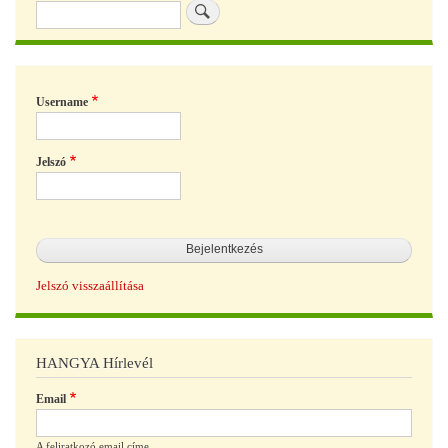
Keresés
szak
stra
Username
Jelszó
Jelszó visszaállítása
HANGYA Hírlevél
Email
A feliratkozó email címe.