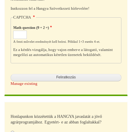
Iratkozzon fel a Hangya Szövetkezeti hírlevelére!
CAPTCHA
Math question (9 + 2 =)
A fenti művelet eredményét kell beírni. Például 1+3 esetén 4-et.
Ez a kérdés vizsgálja, hogy vajon ember-e a látogató, valamint
megelőzi az automatikus kéretlen üzenetek beküldését.
Manage existing
Honlapunkon közzétettük a HANGYA javaslatát a jövő
agrárprogramjához. Egyetért- e az abban foglaltakkal?
Választások