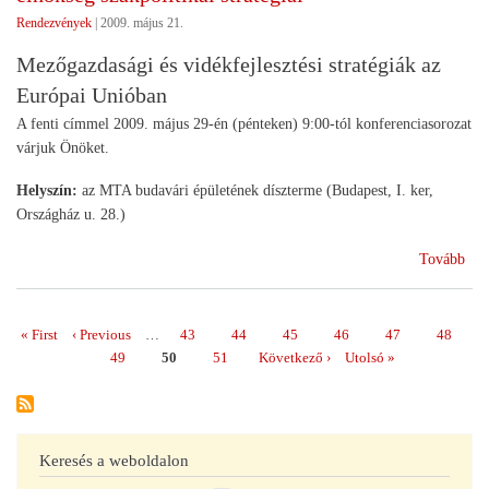
és
Rendezvények
|
2009. május 21.
vidé
Mezőgazdasági és vidékfejlesztési stratégiák az
min
rész
Európai Unióban
A fenti címmel 2009. május 29-én (pénteken) 9:00-tól konferenciasorozat
várjuk Önöket.
Helyszín:
az MTA budavári épületének díszterme (Budapest, I. ker,
Országház u. 28.)
(R
Tovább
A
SO
-
Első
« First
Előző
‹ Previous
…
Page
43
Page
44
Page
45
Page
46
Page
47
Page
48
Oldalszámozás
A
oldal
oldal
Page
49
Page
50
Page
51
Következő
Következő ›
Utolsó
Utolsó »
201
oldal
oldal
es
mag
EU
Keresés a weboldalon
eln