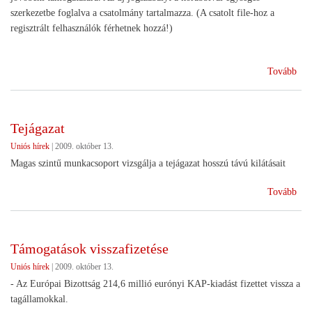
szerkezetbe foglalva a csatolmány tartalmazza. (A csatolt file-hoz a
regisztrált felhasználók férhetnek hozzá!)
(Te
Tovább
cso
tám
új
Tejágazat
sza
Uniós hírek
|
2009. október 13.
Magas szintű munkacsoport vizsgálja a tejágazat hosszú távú kilátásait
(Te
Tovább
Támogatások visszafizetése
Uniós hírek
|
2009. október 13.
- Az Európai Bizottság 214,6 millió eurónyi KAP-kiadást fizettet vissza a
tagállamokkal.