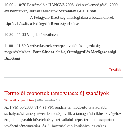
10:00 - 10:30 Beszámoló a HANGYA 2008. évi tevékenységéről, 2009.
évi helyzetkép, aktuális feladatok.
Szeremley Béla, elnök
A Felügyelő Bizottság állásfoglalása a beszámolóról.
Lipták László, a Felügyelő Bizottság elnöke
10:30 - 11:00 Vita, határozathozatal
11:00 - 11:30 A szövetkezetek szerepe a vidék és a gazdaság
megerősítésében.
Font Sándor elnök, Országgyűlés
Mezőgazdasági
Bizottság
(Kö
Tovább
Termelői csoportok támogatása: új szabályok
Termelői csoport hírek
|
2009. október 13.
Az FVM 65/2009(VI.4.) FVM rendelettel módosította a korábbi
szabályozást, amely révén lehetőség nyílik a támogatási ciklusuk végéhez
érő, de magasabb követelményeket vállalni képes termelői csoportok
jövőbeni támogatására. Az új jogszabályt a korábbival egységes