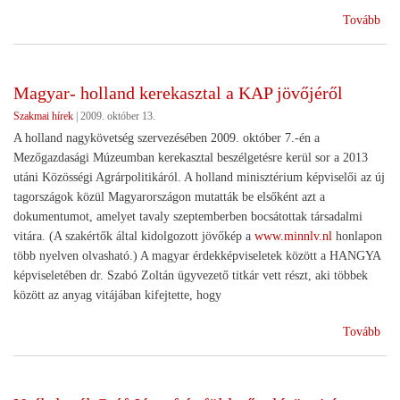
(Tá
Tovább
viss
Magyar- holland kerekasztal a KAP jövőjéről
Szakmai hírek
|
2009. október 13.
A holland nagykövetség szervezésében 2009. október 7.-én a
Mezőgazdasági Múzeumban kerekasztal beszélgetésre kerül sor a 2013
utáni Közösségi Agrárpolitikáról. A holland minisztérium képviselői az új
tagországok közül Magyarországon mutatták be elsőként azt a
dokumentumot, amelyet tavaly szeptemberben bocsátottak társadalmi
vitára. (A szakértők által kidolgozott jövőkép a
www.minnlv.nl
honlapon
több nyelven olvasható.) A magyar érdekképviseletek között a HANGYA
képviseletében dr. Szabó Zoltán ügyvezető titkár vett részt, aki többek
között az anyag vitájában kifejtette, hogy
(Ma
Tovább
hol
ker
a