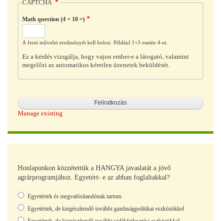
CAPTCHA
Math question (4 + 10 =)
A fenti művelet eredményét kell beírni. Például 1+3 esetén 4-et.
Ez a kérdés vizsgálja, hogy vajon ember-e a látogató, valamint
megelőzi az automatikus kéretlen üzenetek beküldését.
Manage existing
Honlapunkon közzétettük a HANGYA javaslatát a jövő
agrárprogramjához. Egyetért- e az abban foglaltakkal?
Választások
Egyetértek és megvalósítandónak tartom
Egyetértek, de kiegészítendő további gazdaságpolitikai eszközökkel