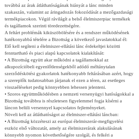
továbbá az árak átláthatóságának hiányát a lánc minden
szakaszán, valamint az áringadozás fokozódását a mezőgazdasági
termékpiacokon. Végül rávilágít a belső élelmiszerpiac termékek
és tagállamok szerinti töredezettségére.
A feltárt problémák kiküszöbölésére és a rendszer működésének
hatékonyabbá tételére a Bizottság a következő javaslatokkal él:
Elő kell segíteni a élelmiszer-ellátási lánc érdekeltjei közötti
fenntartható és piaci alapú kapcsolatok kialakítását:
• A Bizottság együtt akar működni a tagállamokkal az
alkupozícióbeli egyenlőtlenségekből adódó méltánytalan
szerződéskötési gyakorlatok hatékonyabb feltárásában azért, hogy
a szereplők tudatosabban járjanak el ezen a téren, az esetleges
visszaéléseket pedig könnyebben lehessen jelenteni.
• Szoros együttműködésben a nemzeti versenyügyi hatóságokkal a
Bizottság továbbra is részletesen figyelemmel fogja kísérni a
láncon belüli versennyel kapcsolatos fejleményeket.
Növeli kell az átláthatóságot az élelmiszer-ellátási láncban:
• A Bizottság közzéteszi az európai élelmiszerár-megfigyelési
eszköz első változatát, amely az élelmiszerárak alakulásának
könnyebb nyomon követhetőségére szolgál, és felkéri a