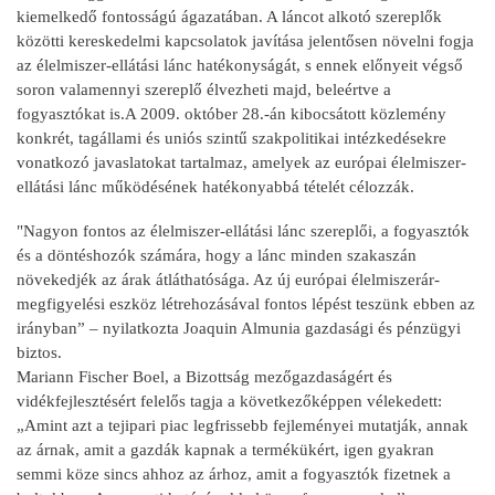
kiemelkedő fontosságú ágazatában. A láncot alkotó szereplők
közötti kereskedelmi kapcsolatok javítása jelentősen növelni fogja
az élelmiszer-ellátási lánc hatékonyságát, s ennek előnyeit végső
soron valamennyi szereplő élvezheti majd, beleértve a
fogyasztókat is.A 2009. október 28.-án kibocsátott közlemény
konkrét, tagállami és uniós szintű szakpolitikai intézkedésekre
vonatkozó javaslatokat tartalmaz, amelyek az európai élelmiszer-
ellátási lánc működésének hatékonyabbá tételét célozzák.
"Nagyon fontos az élelmiszer-ellátási lánc szereplői, a fogyasztók
és a döntéshozók számára, hogy a lánc minden szakaszán
növekedjék az árak átláthatósága. Az új európai élelmiszerár-
megfigyelési eszköz létrehozásával fontos lépést teszünk ebben az
irányban” – nyilatkozta Joaquin Almunia gazdasági és pénzügyi
biztos.
Mariann Fischer Boel, a Bizottság mezőgazdaságért és
vidékfejlesztésért felelős tagja a következőképpen vélekedett:
„Amint azt a tejipari piac legfrissebb fejleményei mutatják, annak
az árnak, amit a gazdák kapnak a termékükért, igen gyakran
semmi köze sincs ahhoz az árhoz, amit a fogyasztók fizetnek a