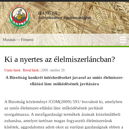
Ugrás
a
HANGYA
tartalomra
Szövetkezetek
Együttműködése
Mutatás — Főmenü
Főmenü
SZOLGÁLTATÁSOK
KÉPGALÉRIA
TUDÁSBÁZIS
A HANGYA
FÓRUM
HÍREK
Ki a nyertes az élelmiszerláncban?
Uniós hírek
Rövid hírek
|
2009. október 29.
A Bizottság konkrét intézkedéseket javasol az uniós élelmiszer-
ellátási lánc működésének javítására
A Bizottság közleményt /COM(2009) 591/ bocsátott ki, amelyben
az uniós élelmiszer-ellátási lánc működésének javítását
szorgalmazza. A mezőgazdasági termékek árainak közelmúltbeli
zuhanása, amelyet tartósan magas fogyasztói élelmiszerárak
kísértek, aggodalomra adott okot az európai gazdaságnak ebben a