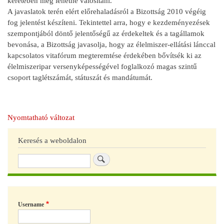
keretében meg lehetne valósítani.
A javaslatok terén elért előrehaladásról a Bizottság 2010 végéig
fog jelentést készíteni. Tekintettel arra, hogy e kezdeményezések
szempontjából döntő jelentőségű az érdekeltek és a tagállamok
bevonása, a Bizottság javasolja, hogy az élelmiszer-ellátási lánccal
kapcsolatos vitafórum megteremtése érdekében bővítsék ki az
élelmiszeripar versenyképességével foglalkozó magas szintű
csoport taglétszámát, státuszát és mandátumát.
Nyomtatható változat
Keresés a weboldalon
Keresés
Username