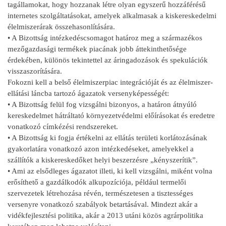
tagállamokat, hogy hozzanak létre olyan egyszerű hozzáférésű
internetes szolgáltatásokat, amelyek alkalmasak a kiskereskedelmi
élelmiszerárak összehasonlítására.
• A Bizottság intézkedéscsomagot határoz meg a származékos
mezőgazdasági termékek piacának jobb áttekinthetősége
érdekében, különös tekintettel az áringadozások és spekulációk
visszaszorítására.
Fokozni kell a belső élelmiszerpiac integrációját és az élelmiszer-
ellátási láncba tartozó ágazatok versenyképességét:
• A Bizottság felül fog vizsgálni bizonyos, a határon átnyúló
kereskedelmet hátráltató környezetvédelmi előírásokat és eredetre
vonatkozó címkézési rendszereket.
• A Bizottság ki fogja értékelni az ellátás területi korlátozásának
gyakorlatára vonatkozó azon intézkedéseket, amelyekkel a
szállítók a kiskereskedőket helyi beszerzésre „kényszerítik”.
• Ami az elsődleges ágazatot illeti, ki kell vizsgálni, miként volna
erősíthető a gazdálkodók alkupozíciója, például termelői
szervezetek létrehozása révén, természetesen a tisztességes
versenyre vonatkozó szabályok betartásával. Mindezt akár a
vidékfejlesztési politika, akár a 2013 utáni közös agrárpolitika