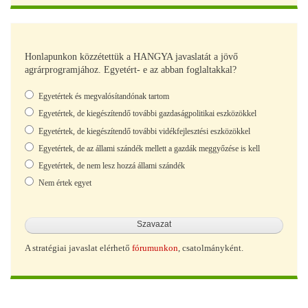
Honlapunkon közzétettük a HANGYA javaslatát a jövő
agrárprogramjához. Egyetért- e az abban foglaltakkal?
Választások
Egyetértek és megvalósítandónak tartom
Egyetértek, de kiegészítendő további gazdaságpolitikai eszközökkel
Egyetértek, de kiegészítendő további vidékfejlesztési eszközökkel
Egyetértek, de az állami szándék mellett a gazdák meggyőzése is kell
Egyetértek, de nem lesz hozzá állami szándék
Nem értek egyet
A stratégiai javaslat elérhető
fórumunkon
, csatolmányként.