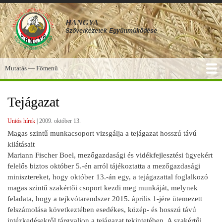
Ugrás
a
HANGYA
tartalomra
Szövetkezetek
Együttműködése
Mutatás — Főmenü
Főmenü
SZOLGÁLTATÁSOK
KÉPGALÉRIA
TUDÁSBÁZIS
A HANGYA
FÓRUM
HÍREK
Tejágazat
Uniós hírek
|
2009. október 13.
Magas szintű munkacsoport vizsgálja a tejágazat hosszú távú
kilátásait
Mariann Fischer Boel, mezőgazdasági és vidékfejlesztési ügyekért
felelős biztos október 5.-én arról tájékoztatta a mezőgazdasági
minisztereket, hogy október 13.-án egy, a tejágazattal foglalkozó
magas szintű szakértői csoport kezdi meg munkáját, melynek
feladata, hogy a tejkvótarendszer 2015. április 1-jére ütemezett
felszámolása következtében esedékes, közép- és hosszú távú
intézkedésekről tárgyaljon a tejágazat tekintetében. A szakértői