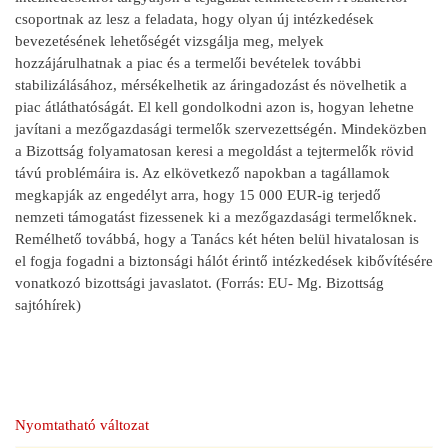
csoportnak az lesz a feladata, hogy olyan új intézkedések
bevezetésének lehetőségét vizsgálja meg, melyek
hozzájárulhatnak a piac és a termelői bevételek további
stabilizálásához, mérsékelhetik az áringadozást és növelhetik a
piac átláthatóságát. El kell gondolkodni azon is, hogyan lehetne
javítani a mezőgazdasági termelők szervezettségén. Mindeközben
a Bizottság folyamatosan keresi a megoldást a tejtermelők rövid
távú problémáira is. Az elkövetkező napokban a tagállamok
megkapják az engedélyt arra, hogy 15 000 EUR-ig terjedő
nemzeti támogatást fizessenek ki a mezőgazdasági termelőknek.
Remélhető továbbá, hogy a Tanács két héten belül hivatalosan is
el fogja fogadni a biztonsági hálót érintő intézkedések kibővítésére
vonatkozó bizottsági javaslatot. (Forrás: EU- Mg. Bizottság
sajtóhírek)
Nyomtatható változat