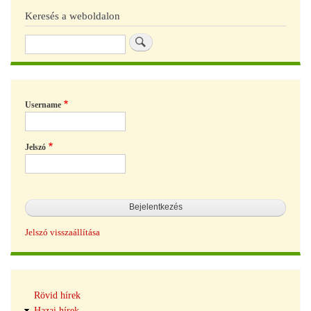
Keresés a weboldalon
Keresés
Username
Jelszó
Jelszó visszaállítása
Hírek
Rövid hírek
navigáció
Hazai hírek