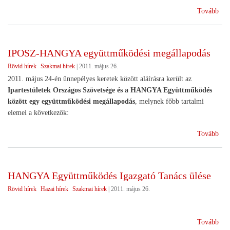
(A
Tovább
Nem
Vid
vár
IPOSZ-HANGYA együttműködési megállapodás
őssz
Rövid hírek
Szakmai hírek
|
2011. május 26.
ker
a
2011. május 24-én ünnepélyes keretek között aláírásra került az
par
Ipartestületek Országos Szövetsége és a HANGYA Együttműködés
elé)
között egy együttműködési megállapodás
, melynek főbb tartalmi
elemei a következők:
(IP
Tovább
HA
egy
meg
HANGYA Együttműködés Igazgató Tanács ülése
Rövid hírek
Hazai hírek
Szakmai hírek
|
2011. május 26.
(H
Tovább