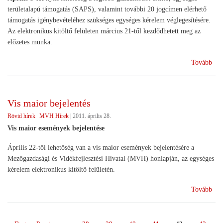
területalapú támogatás (SAPS), valamint további 20 jogcímen elérhető
támogatás igénybevételéhez szükséges egységes kérelem véglegesítésére.
Az elektronikus kitöltő felületen március 21-től kezdődhetett meg az
előzetes munka.
(Eg
Tovább
terü
tám
Vis maior bejelentés
Rövid hírek
MVH Hírek
|
2011. április 28.
Vis maior események bejelentése
Április 22-től lehetőség van a vis maior események bejelentésére a
Mezőgazdasági és Vidékfejlesztési Hivatal (MVH) honlapján, az egységes
kérelem elektronikus kitöltő felületén.
(Vi
Tovább
mai
beje