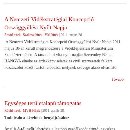
Egy
Iga
Tan
A Nemzeti Vidékstratégiai Koncepció
ülé
Országgyűlési Nyílt Napja
)
Rövid hírek
Szakmai hírek
VM hírek
|
2011. május 26.
A Nemzeti Vidékstratégiai Koncepció Országgyűlési Nyílt Napja 2011.
május 18-án került megrendezésre a Vidékfejlesztési Minisztérium
Színháztermében. A társadalmi vita nyílt napján Szeremley Béla a
HANGYA elnöke az érdekképviseletek és civil szervezetek felkért
hozzászólói között tartott előadást, melynek szövege alább olvasható:
(A
Tovább
Nem
Vid
Kon
Egységes területalapú támogatás
Ors
Rövid hírek
MVH Hírek
|
2011. április 28.
Nyí
Nap
Tudnivaló a kérelmek benyújtásához
Április 8-tól
nyílt lehetőség a legtöbb gazdálkodót érintő, egységes