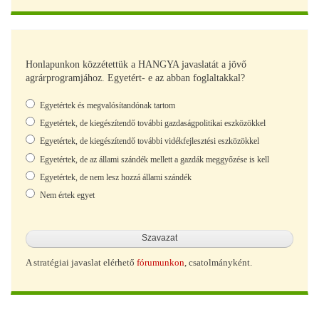
Honlapunkon közzétettük a HANGYA javaslatát a jövő
agrárprogramjához. Egyetért- e az abban foglaltakkal?
Választások
Egyetértek és megvalósítandónak tartom
Egyetértek, de kiegészítendő további gazdaságpolitikai eszközökkel
Egyetértek, de kiegészítendő további vidékfejlesztési eszközökkel
Egyetértek, de az állami szándék mellett a gazdák meggyőzése is kell
Egyetértek, de nem lesz hozzá állami szándék
Nem értek egyet
A stratégiai javaslat elérhető
fórumunkon
, csatolmányként.