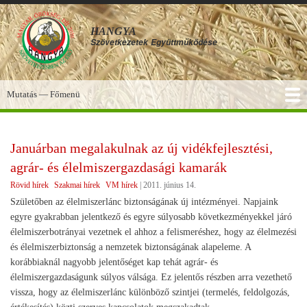
Ugrás
a
HANGYA
tartalomra
Szövetkezetek
Együttműködése
Mutatás — Főmenü
Főmenü
SZOLGÁLTATÁSOK
KÉPGALÉRIA
TUDÁSBÁZIS
A HANGYA
FÓRUM
HÍREK
Januárban megalakulnak az új vidékfejlesztési,
agrár- és élelmiszergazdasági kamarák
Rövid hírek
Szakmai hírek
VM hírek
|
2011. június 14.
Születőben az élelmiszerlánc biztonságának új intézményei. Napjaink
egyre gyakrabban jelentkező és egyre súlyosabb következményekkel járó
élelmiszerbotrányai vezetnek el ahhoz a felismeréshez, hogy az élelmezési
és élelmiszerbiztonság a nemzetek biztonságának alapeleme. A
korábbiaknál nagyobb jelentőséget kap tehát agrár- és
élelmiszergazdaságunk súlyos válsága. Ez jelentős részben arra vezethető
vissza, hogy az élelmiszerlánc különböző szintjei (termelés, feldolgozás,