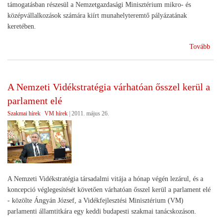
támogatásban részesül a Nemzetgazdasági Minisztérium mikro- és
középvállalkozások számára kiírt munahelyteremtő pályázatának
keretében.
(Új
Tovább
tám
tov
a
A Nemzeti Vidékstratégia várhatóan ősszel kerül a
pac
parlament elé
bar
Szakmai hírek
VM hírek
|
2011. május 26.
A Nemzeti Vidékstratégia társadalmi vitája a hónap végén lezárul, és a
koncepció véglegesítését követően várhatóan ősszel kerül a parlament elé
- közölte Ángyán József, a Vidékfejlesztési Minisztérium (VM)
parlamenti államtitkára egy keddi budapesti szakmai tanácskozáson.