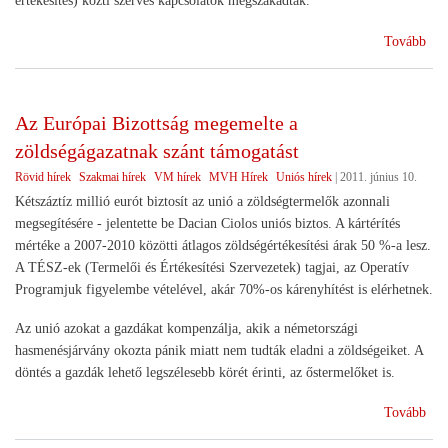
értékesítés) közti szerves kapcsolatok megszakadtak.
(Ja
Tovább
meg
az
új
Az Európai Bizottság megemelte a
vidé
zöldségágazatnak szánt támogatást
agr
és
Rövid hírek
Szakmai hírek
VM hírek
MVH Hírek
Uniós hírek
|
2011. június 10.
éle
Kétszáztíz millió eurót biztosít az unió a zöldségtermelők azonnali
kam
megsegítésére - jelentette be Dacian Ciolos uniós biztos. A kártérítés
mértéke a 2007-2010 közötti átlagos zöldségértékesítési árak 50 %-a lesz.
A TÉSZ-ek (Termelői és Értékesítési Szervezetek) tagjai, az Operatív
Programjuk figyelembe vételével, akár 70%-os kárenyhítést is elérhetnek.
Az unió azokat a gazdákat kompenzálja, akik a németországi
hasmenésjárvány okozta pánik miatt nem tudták eladni a zöldségeiket. A
döntés a gazdák lehető legszélesebb körét érinti, az őstermelőket is.
(Az
Tovább
Eur