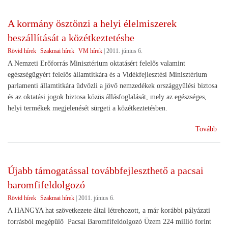
Biz
meg
A kormány ösztönzi a helyi élelmiszerek
a
beszállítását a közétkeztetésbe
zöl
szá
Rövid hírek
Szakmai hírek
VM hírek
|
2011. június 6.
tám
A Nemzeti Erőforrás Minisztérium oktatásért felelős valamint
egészségügyért felelős államtitkára és a Vidékfejlesztési Minisztérium
parlamenti államtitkára üdvözli a jövő nemzedékek országgyűlési biztosa
és az oktatási jogok biztosa közös állásfoglalását, mely az egészséges,
helyi termékek megjelenését sürgeti a közétkeztetésben.
(A
Tovább
kor
ösz
a
Újabb támogatással továbbfejleszthető a pacsai
hel
baromfifeldolgozó
éle
besz
Rövid hírek
Szakmai hírek
|
2011. június 6.
a
A HANGYA hat szövetkezete által létrehozott, a már korábbi pályázati
köz
forrásból megépülő Pacsai Baromfifeldolgozó Üzem 224 millió forint