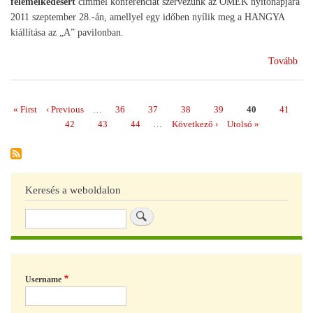
felemelkedésért
címmel konferenciát szervezünk az OMÉK nyitónapjára
2011 szeptember 28.-án, amellyel egy időben nyílik meg a HANGYA
kiállítása az „A” pavilonban.
(A
Tovább
HA
rész
az
Első
« First
Előző
‹ Previous
…
Page
36
Page
37
Page
38
Page
39
Page
40
Page
41
Oldalszámozás
OM
oldal
oldal
Page
42
Page
43
Page
44
…
Következő
Következő ›
Utolsó
Utolsó »
on)
oldal
oldal
Keresés a weboldalon
Keresés
Username