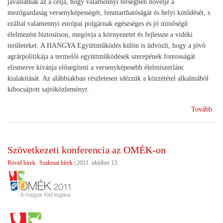
javaslatnak az a célja, hogy valamennyi térségben növelje a
mezőgazdaság versenyképességét, fenntarthatóságát és helyi kötődését, s
ezáltal valamennyi európai polgárnak egészséges és jó minőségű
élelmezést biztosítson, megóvja a környezetet és fejlessze a vidéki
területeket. A HANGYA Együttműködés külön is üdvözli, hogy a jövő
agrárpolitikája a termelői együttműködések szerepének fontosságát
elismerve kívánja elősegíteni a versenyképesebb élelmiszerlánc
kialakítását. Az alábbiakban részletesen idézzük a közzététel alkalmából
kibocsájtott sajtóközleményt.
(A
Tovább
Köz
Agr
201
Szövetkezeti konferencia az OMÉK-on
utá
Rövid hírek
Szakmai hírek
|
2011. október 13.