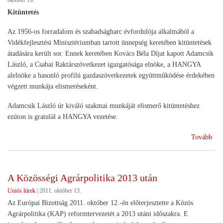
október 19.
ter
Kitüntetés
sze
egy
Az 1956-os forradalom és szabadságharc évfordulója alkalmából a
Vidékfejlesztési Minisztériumban tartott ünnepség keretében kitüntetések
átadására került sor. Ennek keretében Kovács Béla Díjat kapott Adamcsik
László, a Csabai Raktárszövetkezet igazgatósága elnöke, a HANGYA
alelnöke a hasonló profilú gazdaszövetkezetek együttműködése érdekében
végzett munkája elismeréseként.
Adamcsik László úr kiváló szakmai munkáját elismerő kitüntetéshez
ezúton is gratulál a HANGYA vezetése.
(Ki
Tovább
A Közösségi Agrárpolitika 2013 után
Uniós hírek
|
2011. október 13.
Az Európai Bizottság 2011. október 12.-én előterjesztette a Közös
Agrárpolitika (KAP) reformtervezetét a 2013 utáni időszakra. E