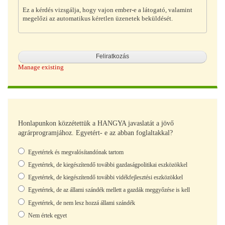
Ez a kérdés vizsgálja, hogy vajon ember-e a látogató, valamint
megelőzi az automatikus kéretlen üzenetek beküldését.
Manage existing
Honlapunkon közzétettük a HANGYA javaslatát a jövő
agrárprogramjához. Egyetért- e az abban foglaltakkal?
Választások
Egyetértek és megvalósítandónak tartom
Egyetértek, de kiegészítendő további gazdaságpolitikai eszközökkel
Egyetértek, de kiegészítendő további vidékfejlesztési eszközökkel
Egyetértek, de az állami szándék mellett a gazdák meggyőzése is kell
Egyetértek, de nem lesz hozzá állami szándék
Nem értek egyet