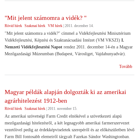
től
lehe
"Mit jelent számomra a vidék? "
pál
Rövid hírek
Szakmai hírek
VM hírek
|
2011. december 14.
a
mez
"Mit jelent számomra a vidék?" címmel a Vidékfejlesztési Minisztérium
uta
Vidékfejlesztési, Képzési és Szaktanácsadási Intézet (VM VKSZI)
I.
felú
Nemzeti Vidékfejlesztési Napot
rendez 2011. december 14-én a Magyar
Mezőgazdasági Múzeumban (Budapest, Városliget, Vajdahunyadvár).
("M
Tovább
jele
szá
a
Magyar példák alapján dolgozták ki az amerikai
vid
agrárhitelezést 1912-ben
")
Rövid hírek
Szakmai hírek
|
2011. november 15.
Az amerikai szövetségi Farm Credit elnökével a szövetkezeti alapú
mezőgazdasági hitelezésről, a két legnagyobb amerikai farmerszervezet
vezetőivel pedig az érdekképviseletek szerepéről és az előkészületben lévő
Farm Bill fontosabb elemeiről tárgyalt Fazekas Sándor Washingtonban.