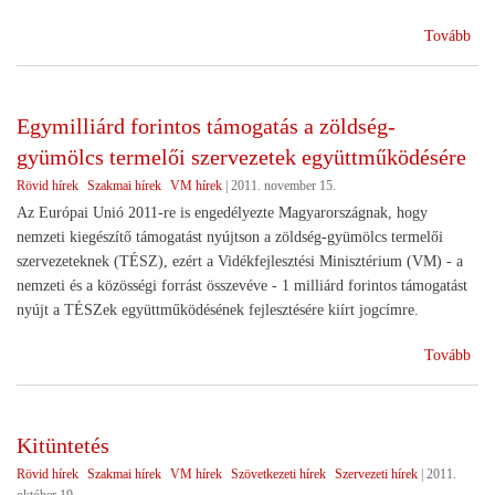
(Ma
Tovább
pél
ala
dol
Egymilliárd forintos támogatás a zöldség-
ki
gyümölcs termelői szervezetek együttműködésére
az
ame
Rövid hírek
Szakmai hírek
VM hírek
|
2011. november 15.
agrá
Az Európai Unió 2011-re is engedélyezte Magyarországnak, hogy
191
nemzeti kiegészítő támogatást nyújtson a zöldség-gyümölcs termelői
ben
szervezeteknek (TÉSZ), ezért a Vidékfejlesztési Minisztérium (VM) - a
nemzeti és a közösségi forrást összevéve - 1 milliárd forintos támogatást
nyújt a TÉSZek együttműködésének fejlesztésére kiírt jogcímre.
(Eg
Tovább
fori
tám
a
Kitüntetés
zöl
Rövid hírek
Szakmai hírek
VM hírek
Szövetkezeti hírek
Szervezeti hírek
|
2011.
gyü