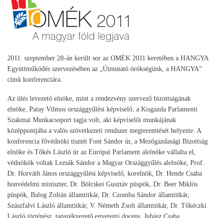
2011. szeptember 28-án került sor az OMÉK 2011 keretében a HANGYA
Együttműködés szervezésében az „Útmutató örökségünk, a HANGYA”
című konferenciára.
Az ülés levezető elnöke, mint a rendezvény szervező bizottságának
elnöke, Patay Vilmos országgyűlési képviselő, a Kisgazda Parlamenti
Szakmai Munkacsoport tagja volt, aki képviselői munkájának
középpontjába a valós szövetkezeti rendszer megteremtését helyezte. A
konferencia fővédnöki tisztét Font Sándor úr, a Mezőgazdasági Bizottság
elnöke és Tőkés László úr az Európai Parlament alelnöke vállalta el,
védnökök voltak Lezsák Sándor a Magyar Országgyűlés alelnöke, Prof.
Dr. Horváth János országgyűlési képviselő, korelnök, Dr. Hende Csaba
honvédelmi miniszter, Dr. Bölcskei Gusztáv püspök, Dr. Beer Miklós
püspök, Balog Zoltán államtitkár, Dr. Czomba Sándor államtitkár,
Szászfalvi László államtitkár, V. Németh Zsolt államtitkár, Dr. Tőkéczki
László történész, tanszékvezető egyetemi docens, Juhász Csaba