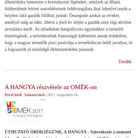
államtitkára ismertette a kormányzati lépéseket, amelyek az állami
földterületek bérleti szerződéseinek felülvizsgálata által lehetővé teszik a
helyben lakó gazdák földhöz jutását. Összegezte azokat az elveket,
amellyel még az idén, illetve a jövő év elején a gazdák ezen régi sérelme
orvoslásra kerül. Az előadásban hangsúlyozta ugyanakkor a termelői
összefogások, a szövetkezések fontosságát különösen annak érdekében,
hogy a magyar termelők piaci pozíciója a termékláncon belül javuljon, és
a fogyasztók jó minőségű élelmiszerekhez jussanak.
(Fö
Tovább
és
szö
A HANGYA részvétele az OMÉK-on
Rövid hírek
Szakmai hírek
|
2011. szeptember 16.
ÚTMUTATÓ ÖRÖKSÉGÜNK, A HANGYA - Szövetkezés a nemzeti