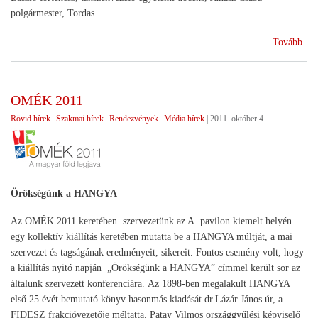
polgármester, Tordas.
(Sz
Tovább
kon
az
OM
OMÉK 2011
on)
Rövid hírek
Szakmai hírek
Rendezvények
Média hírek
|
2011. október 4.
Örökségünk a HANGYA
Az OMÉK 2011 keretében szervezetünk az A. pavilon kiemelt helyén
egy kollektív kiállítás keretében mutatta be a HANGYA múltját, a mai
szervezet és tagságának eredményeit, sikereit. Fontos esemény volt, hogy
a kiállítás nyitó napján „Örökségünk a HANGYA” címmel került sor az
általunk szervezett konferenciára. Az 1898-ben megalakult HANGYA
első 25 évét bemutató könyv hasonmás kiadását dr.Lázár János úr, a
FIDESZ frakcióvezetője méltatta. Patay Vilmos országgyűlési képviselő