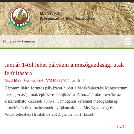
Ugrás
a
HANGYA
tartalomra
Szövetkezetek
Együttműködése
Mutatás — Főmenü
Főmenü
SZOLGÁLTATÁSOK
KÉPGALÉRIA
TUDÁSBÁZIS
A HANGYA
FÓRUM
HÍREK
Január 1-től lehet pályázni a mezőgazdasági utak
felújítására
Rövid hírek
Szakmai hírek
VM hírek
|
2012. január 11.
Hárommilliárd forintos pályázatot hirdet a Vidékfejlesztési Minisztérium
mezőgazdasági utak építésére, felújítására. A hozzájárulás mértéke az
elszámolható kiadások 75%-a. Támogatási kérelmet mezőgazdasági
termelők és önkormányzatok nyújthatnak be a Mezőgazdasági és
Vidékfejlesztési Hivatalhoz 2012. január 1-31. között.
(Ja
Tovább
1-