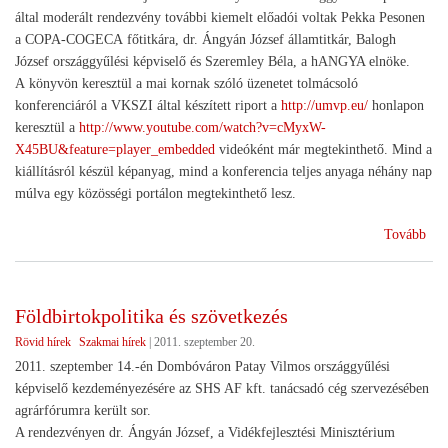
által moderált rendezvény további kiemelt előadói voltak Pekka Pesonen
a COPA-COGECA főtitkára, dr. Ángyán József államtitkár, Balogh
József országgyűlési képviselő és Szeremley Béla, a hANGYA elnöke.
A könyvön keresztül a mai kornak szóló üzenetet tolmácsoló
konferenciáról a VKSZI által készített riport a
http://umvp.eu/
honlapon
keresztül a
http://www.youtube.com/watch?v=cMyxW-
X45BU&feature=player_embedded
videóként már megtekinthető. Mind a
kiállításról készül képanyag, mind a konferencia teljes anyaga néhány nap
múlva egy közösségi portálon megtekinthető lesz.
(O
Tovább
201
Földbirtokpolitika és szövetkezés
Rövid hírek
Szakmai hírek
|
2011. szeptember 20.
2011. szeptember 14.-én Dombóváron Patay Vilmos országgyűlési
képviselő kezdeményezésére az SHS AF kft. tanácsadó cég szervezésében
agrárfórumra került sor.
A rendezvényen dr. Ángyán József, a Vidékfejlesztési Minisztérium