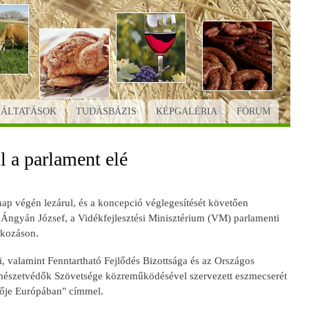
GÁLTATÁSOK
TUDÁSBÁZIS
KÉPGALÉRIA
FÓRUM
l a parlament elé
nap végén lezárul, és a koncepció véglegesítését követően
e Ángyán József, a Vidékfejlesztési Minisztérium (VM) parlamenti
skozáson.
valamint Fenntartható Fejlődés Bizottsága és az Országos
észetvédők Szövetsége közreműködésével szervezett eszmecserét
vője Európában" címmel.