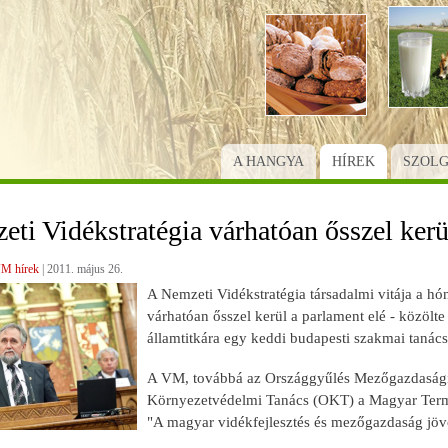
Ugrás
a
tartalomra
A HANGYA
HÍREK
SZOL
ti Vidékstratégia várhatóan ősszel kerü
M hírek
|
2011. május 26.
A Nemzeti Vidékstratégia társadalmi vitája a hó
várhatóan ősszel kerül a parlament elé - közölt
államtitkára egy keddi budapesti szakmai tanác
A VM, továbbá az Országgyűlés Mezőgazdasági, 
Környezetvédelmi Tanács (OKT) a Magyar Term
"A magyar vidékfejlesztés és mezőgazdaság jö