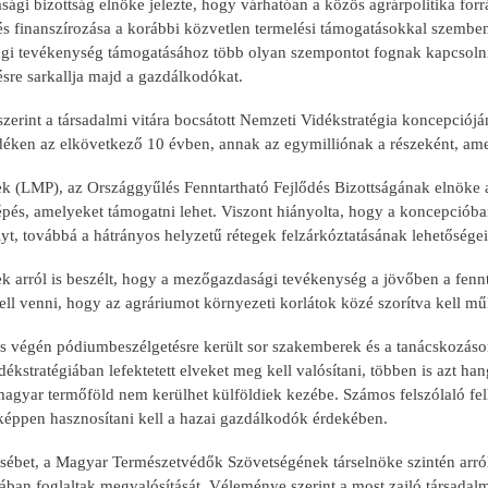
gi bizottság elnöke jelezte, hogy várhatóan a közös agrárpolitika forrá
és finanszírozása a korábbi közvetlen termelési támogatásokkal szemben.
i tevékenység támogatásához több olyan szempontot fognak kapcsolni,
re sarkallja majd a gazdálkodókat.
szerint a társadalmi vitára bocsátott Nemzeti Vidékstratégia koncepció
idéken az elkövetkező 10 évben, annak az egymilliónak a részeként, ame
 (LMP), az Országgyűlés Fenntartható Fejlődés Bizottságának elnöke arr
lépés, amelyeket támogatni lehet. Viszont hiányolta, hogy a koncepciób
yt, továbbá a hátrányos helyzetű rétegek felzárkóztatásának lehetősége
k arról is beszélt, hogy a mezőgazdasági tevékenység a jövőben a fennt
ll venni, hogy az agráriumot környezeti korlátok közé szorítva kell mű
s végén pódiumbeszélgetésre került sor szakemberek és a tanácskozáson 
ékstratégiában lefektetett elveket meg kell valósítani, többen is azt ha
gyar termőföld nem kerülhet külföldiek kezébe. Számos felszólaló felhí
képpen hasznosítani kell a hazai gazdálkodók érdekében.
ébet, a Magyar Természetvédők Szövetségének társelnöke szintén arról s
ában foglaltak megvalósítását. Véleménye szerint a most zajló társadal