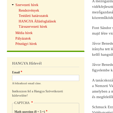
A mezőgazdasá
Szervezeti hírek
vidékfejleszt
Rendezvények
mezőgazdaság
Testületi határozatok
közreműködés
HANGYA Állásfoglalások
Társszervezeti hírek
Font Sándor 
Média hírek
majd létre v
Pályázatok
Jávor Benedek
Pénzügyi hírek
irányba tett 
kellő hangsúl
HANGYA Hírlevél
Jávor Benede
figyelembe ke
Email
A tanácskozá
A feliratkozó email címe.
a Nemzeti Vid
amelyben a ma
Iratkozzon fel a Hangya Szövetkezeti
hírlevelére!
és megfelelő
CAPTCHA
Schmuck Erzs
Math question (8 + 5 =)
Vidékstratégi