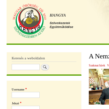
HANGYA
Szövetkezetek
Együttműködése
Főmenü
A Nemze
Keresés a weboldalon
Szakmai hírek
V
Keresés
Username
Jelszó