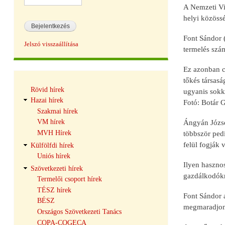
A Nemzeti Vid
helyi közössé
Font Sándor 
Jelszó visszaállítása
termelés szám
Ez azonban c
tőkés társasá
Hírek
Rövid hírek
ugyanis sokk
navigáció
Hazai hírek
Fotó: Botár 
Szakmai hírek
VM hírek
Ángyán József
MVH Hírek
többször pedi
felül fogják
Külfölfdi hírek
Uniós hírek
Ilyen hasznos
Szövetkezeti hírek
gazdálkodókna
Termelői csoport hírek
TÉSZ hírek
Font Sándor 
BÉSZ
megmaradjon 
Országos Szövetkezeti Tanács
COPA-COGECA