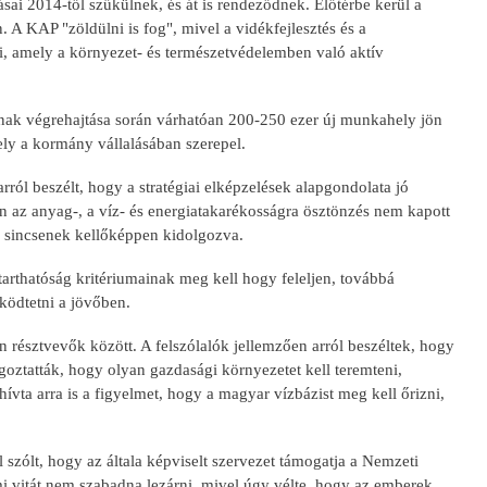
sai 2014-től szűkülnek, és át is rendeződnek. Előtérbe kerül a
 A KAP "zöldülni is fog", mivel a vidékfejlesztés és a
 amely a környezet- és természetvédelemben való aktív
jának végrehajtása során várhatóan 200-250 ezer új munkahely jön
ly a kormány vállalásában szerepel.
ól beszélt, hogy a stratégiai elképzelések alapgondolata jó
an az anyag-, a víz- és energiatakarékosságra ösztönzés nem kapott
i sincsenek kellőképpen kidolgozva.
arthatóság kritériumainak meg kell hogy feleljen, továbbá
ködtetni a jövőben.
résztvevők között. A felszólalók jellemzően arról beszéltek, hogy
ngoztatták, hogy olyan gazdasági környezetet kell teremteni,
vta arra is a figyelmet, hogy a magyar vízbázist meg kell őrizni,
zólt, hogy az általa képviselt szervezet támogatja a Nemzeti
mi vitát nem szabadna lezárni, mivel úgy vélte, hogy az emberek