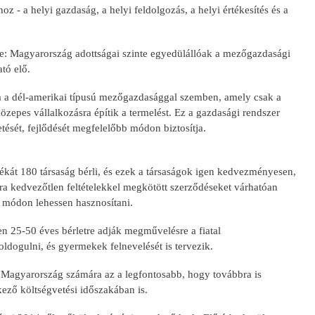
 - a helyi gazdaság, a helyi feldolgozás, a helyi értékesítés és a
e: Magyarország adottságai szinte egyedülállóak a mezőgazdasági
tó elő.
ha a dél-amerikai típusú mezőgazdasággal szemben, amely csak a
zepes vállalkozásra építik a termelést. Ez a gazdasági rendszer
ését, fejlődését megfelelőbb módon biztosítja.
ékát 180 társaság bérli, és ezek a társaságok igen kedvezményesen,
mára kedvezőtlen feltételekkel megkötött szerződéseket várhatóan
ő módon lehessen hasznosítani.
n 25-50 éves bérletre adják megművelésre a fiatal
ldogulni, és gyermekek felnevelését is tervezik.
n Magyarország számára az a legfontosabb, hogy továbbra is
ző költségvetési időszakában is.