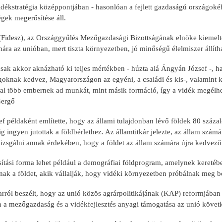
ékstratégia középpontjában - hasonlóan a fejlett gazdaságú országokéhoz
gek megerősítése áll.
(Fidesz), az Országgyűlés Mezőgazdasági Bizottságának elnöke kiemelt
ára az unióban, mert tiszta környezetben, jó minőségű élelmiszer állítha
sak akkor aknázható ki teljes mértékben - húzta alá Ángyán József -, 
goknak kedvez, Magyarországon az egyéni, a családi és kis-, valamint kö
al több embernek ad munkát, mint másik formáció, így a vidék megélhet
Gergő
 példaként említette, hogy az állami tulajdonban lévő földek 80 százal
g ingyen jutottak a földbérlethez. Az államtitkár jelezte, az állam szá
 vizsgálni annak érdekében, hogy a földet az állam számára újra kedvez
ítási forma lehet például a demográfiai földprogram, amelynek keretébe
k a földet, akik vállalják, hogy vidéki környezetben próbálnak meg bo
arról beszélt, hogy az unió közös agrárpolitikájának (KAP) reformjába
a mezőgazdaság és a vidékfejlesztés anyagi támogatása az unió követke