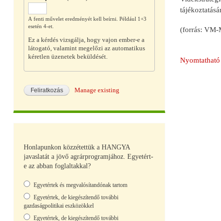
tájékoztatásá
A fenti művelet eredményét kell beírni. Például 1+3
esetén 4-et.
(forrás: VM-
Ez a kérdés vizsgálja, hogy vajon ember-e a
látogató, valamint megelőzi az automatikus
kéretlen üzenetek beküldését.
Nyomtatható 
Manage existing
Honlapunkon közzétettük a HANGYA
javaslatát a jövő agrárprogramjához. Egyetért-
e az abban foglaltakkal?
Választások
Egyetértek és megvalósítandónak tartom
Egyetértek, de kiegészítendő további
gazdaságpolitikai eszközökkel
Egyetértek, de kiegészítendő további