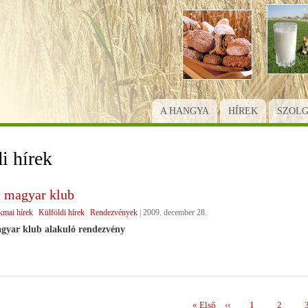
Ugrás
a
tartalomra
A HANGYA
HÍREK
SZOL
i hírek
 magyar klub
kmai hírek
Külföldi hírek
Rendezvények
|
2009. december 28.
gyar klub alakuló rendezvény
Első
« Első
Előző
‹‹
Page
1
Page
2