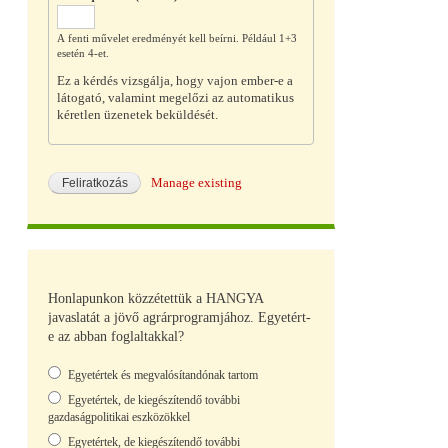
A fenti művelet eredményét kell beírni. Például 1+3
esetén 4-et.
Ez a kérdés vizsgálja, hogy vajon ember-e a
látogató, valamint megelőzi az automatikus
kéretlen üzenetek beküldését.
Manage existing
Honlapunkon közzétettük a HANGYA
javaslatát a jövő agrárprogramjához. Egyetért-
e az abban foglaltakkal?
Választások
Egyetértek és megvalósítandónak tartom
Egyetértek, de kiegészítendő további
gazdaságpolitikai eszközökkel
Egyetértek, de kiegészítendő további