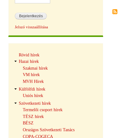
Oldalszámoz
Jelszó visszaállítása
Hírek
Rövid hírek
navigáció
Hazai hírek
Szakmai hírek
VM hírek
MVH Hírek
Külfölfdi hírek
Uniós hírek
Szövetkezeti hírek
Termelői csoport hírek
TÉSZ hírek
BÉSZ
Országos Szövetkezeti Tanács
COPA-COGECA