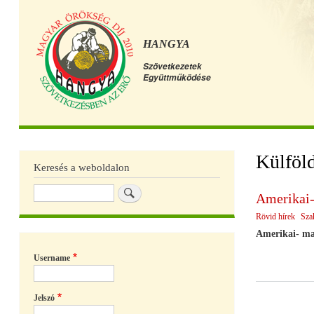
HANGYA
Szövetkezetek
Együttműködése
Főmenü
Külföld
Keresés a weboldalon
Keresés
Amerikai-
Rövid hírek
Sza
Amerikai- ma
Username
Jelszó