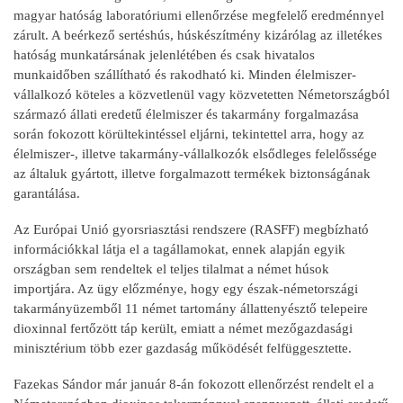
magyar hatóság laboratóriumi ellenőrzése megfelelő eredménnyel
zárult. A beérkező sertéshús, húskészítmény kizárólag az illetékes
hatóság munkatársának jelenlétében és csak hivatalos
munkaidőben szállítható és rakodható ki. Minden élelmiszer-
vállalkozó köteles a közvetlenül vagy közvetetten Németországból
származó állati eredetű élelmiszer és takarmány forgalmazása
során fokozott körültekintéssel eljárni, tekintettel arra, hogy az
élelmiszer-, illetve takarmány-vállalkozók elsődleges felelőssége
az általuk gyártott, illetve forgalmazott termékek biztonságának
garantálása.
Az Európai Unió gyorsriasztási rendszere (RASFF) megbízható
információkkal látja el a tagállamokat, ennek alapján egyik
országban sem rendeltek el teljes tilalmat a német húsok
importjára. Az ügy előzménye, hogy egy észak-németországi
takarmányüzemből 11 német tartomány állattenyésztő telepeire
dioxinnal fertőzött táp került, emiatt a német mezőgazdasági
minisztérium több ezer gazdaság működését felfüggesztette.
Fazekas Sándor már január 8-án fokozott ellenőrzést rendelt el a