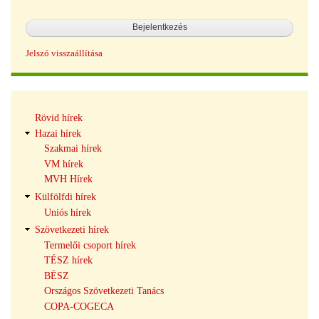
Jelszó visszaállítása
Hírek
Rövid hírek
navigáció
Hazai hírek
Szakmai hírek
VM hírek
MVH Hírek
Külfölfdi hírek
Uniós hírek
Szövetkezeti hírek
Termelői csoport hírek
TÉSZ hírek
BÉSZ
Országos Szövetkezeti Tanács
COPA-COGECA