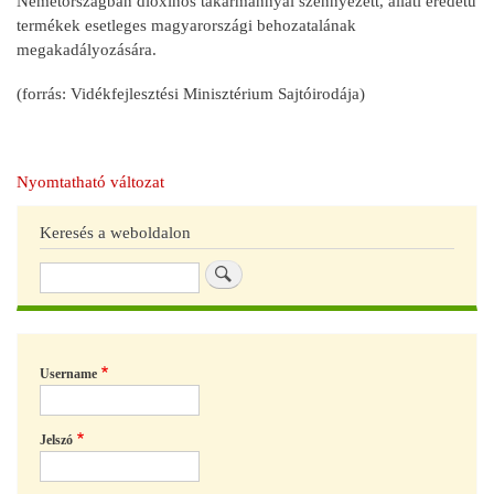
Németországban dioxinos takarmánnyal szennyezett, állati eredetű
termékek esetleges magyarországi behozatalának
megakadályozására.
(forrás: Vidékfejlesztési Minisztérium Sajtóirodája)
Nyomtatható változat
Keresés a weboldalon
Keresés
Username
Jelszó