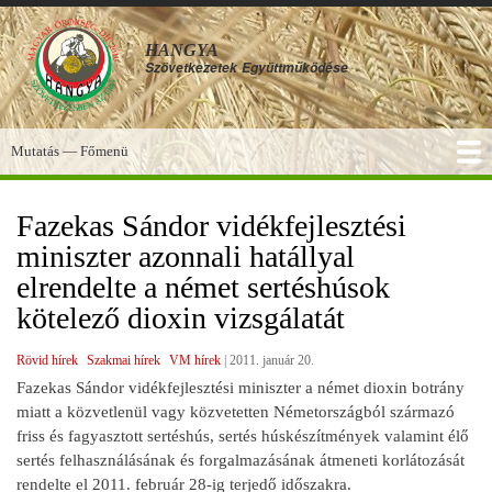
Ugrás
a
HANGYA
tartalomra
Szövetkezetek
Együttműködése
Mutatás — Főmenü
Főmenü
SZOLGÁLTATÁSOK
KÉPGALÉRIA
TUDÁSBÁZIS
A HANGYA
FÓRUM
HÍREK
Fazekas Sándor vidékfejlesztési
miniszter azonnali hatállyal
elrendelte a német sertéshúsok
kötelező dioxin vizsgálatát
Rövid hírek
Szakmai hírek
VM hírek
|
2011. január 20.
Fazekas Sándor vidékfejlesztési miniszter a német dioxin botrány
miatt a közvetlenül vagy közvetetten Németországból származó
friss és fagyasztott sertéshús, sertés húskészítmények valamint élő
sertés felhasználásának és forgalmazásának átmeneti korlátozását
rendelte el 2011. február 28-ig terjedő időszakra.