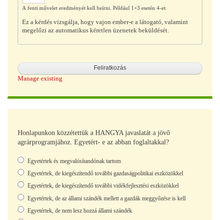
A fenti művelet eredményét kell beírni. Például 1+3 esetén 4-et.
Ez a kérdés vizsgálja, hogy vajon ember-e a látogató, valamint
megelőzi az automatikus kéretlen üzenetek beküldését.
Manage existing
Honlapunkon közzétettük a HANGYA javaslatát a jövő
agrárprogramjához. Egyetért- e az abban foglaltakkal?
Választások
Egyetértek és megvalósítandónak tartom
Egyetértek, de kiegészítendő további gazdaságpolitikai eszközökkel
Egyetértek, de kiegészítendő további vidékfejlesztési eszközökkel
Egyetértek, de az állami szándék mellett a gazdák meggyőzése is kell
Egyetértek, de nem lesz hozzá állami szándék