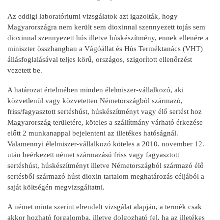
Az eddigi laboratóriumi vizsgálatok azt igazolták, hogy
Magyarországra nem került sem dioxinnal szennyezett tojás sem
dioxinnal szennyezett hús illetve húskészítmény, ennek ellenére a
miniszter összhangban a Vágóállat és Hús Terméktanács (VHT)
állásfoglalásával teljes körű, országos, szigorított ellenőrzést
vezetett be.
A határozat értelmében minden élelmiszer-vállalkozó, aki
közvetlenül vagy közvetetten Németországból származó,
friss/fagyasztott sertéshúst, húskészítményt vagy élő sertést hoz
Magyarország területére, köteles a szállítmány várható érkezése
előtt 2 munkanappal bejelenteni az illetékes hatóságnál.
Valamennyi élelmiszer-vállalkozó köteles a 2010. november 12.
után beérkezett német származású friss vagy fagyasztott
sertéshúst, húskészítményt illetve Németországból származó élő
sertésből származó húst dioxin tartalom meghatározás céljából a
saját költségén megvizsgáltatni.
A német minta szerint elrendelt vizsgálat alapján, a termék csak
akkor hozható forgalomba, illetve dolgozható fel, ha az illetékes