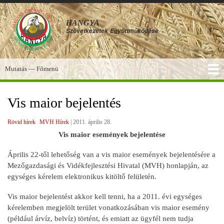
Ugrás
a
HANGYA
tartalomra
Szövetkezetek
Együttműködése
Mutatás — Főmenü
Főmenü
SZOLGÁLTATÁSOK
KÉPGALÉRIA
TUDÁSBÁZIS
A HANGYA
FÓRUM
HÍREK
Vis maior bejelentés
Rövid hírek
MVH Hírek
|
2011. április 28.
Vis maior események bejelentése
Április 22-től lehetőség van a vis maior események bejelentésére a
Mezőgazdasági és Vidékfejlesztési Hivatal (MVH) honlapján, az
egységes kérelem elektronikus kitöltő felületén.
Vis maior bejelentést akkor kell tenni, ha a 2011. évi egységes
kérelemben megjelölt terület vonatkozásában vis maior esemény
(például árvíz, belvíz) történt, és emiatt az ügyfél nem tudja