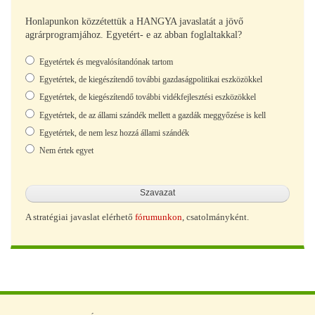
Honlapunkon közzétettük a HANGYA javaslatát a jövő
agrárprogramjához. Egyetért- e az abban foglaltakkal?
Választások
Egyetértek és megvalósítandónak tartom
Egyetértek, de kiegészítendő további gazdaságpolitikai eszközökkel
Egyetértek, de kiegészítendő további vidékfejlesztési eszközökkel
Egyetértek, de az állami szándék mellett a gazdák meggyőzése is kell
Egyetértek, de nem lesz hozzá állami szándék
Nem értek egyet
A stratégiai javaslat elérhető
fórumunkon
, csatolmányként.