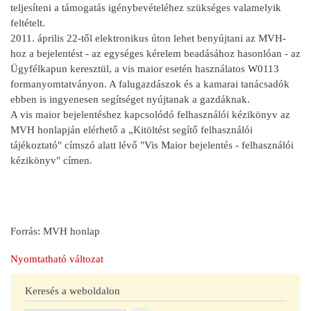
teljesíteni a támogatás igénybevételéhez szükséges valamelyik
feltételt.
2011. április 22-től elektronikus úton lehet benyújtani az MVH-
hoz a bejelentést - az egységes kérelem beadásához hasonlóan - az
Ügyfélkapun keresztül, a vis maior esetén használatos W0113
formanyomtatványon. A falugazdászok és a kamarai tanácsadók
ebben is ingyenesen segítséget nyújtanak a gazdáknak.
A vis maior bejelentéshez kapcsolódó felhasználói kézikönyv az
MVH honlapján elérhető a „Kitöltést segítő felhasználói
tájékoztató" címszó alatt lévő "Vis Maior bejelentés - felhasználói
kézikönyv" címen.
Forrás: MVH honlap
Nyomtatható változat
Keresés a weboldalon