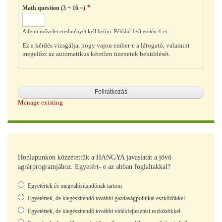
Math question (3 + 16 =)
A fenti művelet eredményét kell beírni. Például 1+3 esetén 4-et.
Ez a kérdés vizsgálja, hogy vajon ember-e a látogató, valamint
megelőzi az automatikus kéretlen üzenetek beküldését.
Manage existing
Honlapunkon közzétettük a HANGYA javaslatát a jövő
agrárprogramjához. Egyetért- e az abban foglaltakkal?
Választások
Egyetértek és megvalósítandónak tartom
Egyetértek, de kiegészítendő további gazdaságpolitikai eszközökkel
Egyetértek, de kiegészítendő további vidékfejlesztési eszközökkel