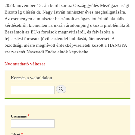
2023. november 13.-án kerül sor az Országgyűlés Mezőgazdasági
Bizottság ülésén dr. Nagy István miniszter éves meghallgatására.
Az eseményen a miniszter beszámolt az ágazatot érintő aktuális
kérdésekről, kiemelten az ukrán árudömping okozta problémákról.
Beszámolt az EU-s források megnyitásáról, és felvázolta a
fejlesztési források jövő esztendei indulását, ütemezését. A
bizottsági ülésre meghívott érdekképviseletek között a HANGYA
szervezetét Naszvadi Endre elnök képviselte.
Nyomtatható változat
Keresés a weboldalon
Keresés
Username
Jelszó