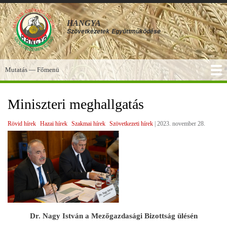
Ugrás
a
HANGYA
tartalomra
Szövetkezetek
Együttműködése
Mutatás — Főmenü
Főmenü
SZOLGÁLTATÁSOK
KÉPGALÉRIA
TUDÁSBÁZIS
A HANGYA
FÓRUM
HÍREK
Miniszteri meghallgatás
Rövid hírek
Hazai hírek
Szakmai hírek
Szövetkezeti hírek
|
2023. november 28.
Dr. Nagy István a Mezőgazdasági Bizottság ülésén