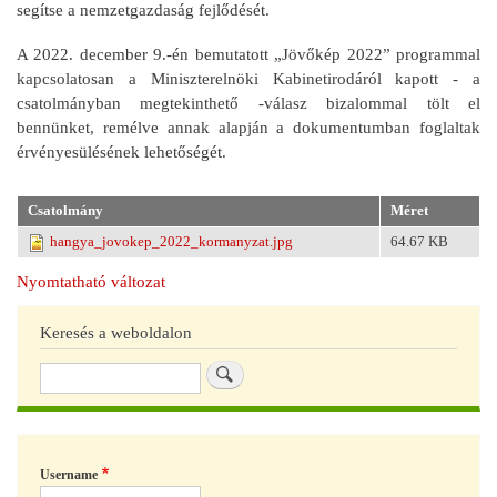
segítse a nemzetgazdaság fejlődését.
A 2022. december 9.-én bemutatott „Jövőkép 2022” programmal
kapcsolatosan a Miniszterelnöki Kabinetirodáról kapott - a
csatolmányban megtekinthető -válasz bizalommal tölt el
bennünket, remélve annak alapján a dokumentumban foglaltak
érvényesülésének lehetőségét.
Csatolmány
Méret
hangya_jovokep_2022_kormanyzat.jpg
64.67 KB
Nyomtatható változat
Keresés a weboldalon
Keresés
Username