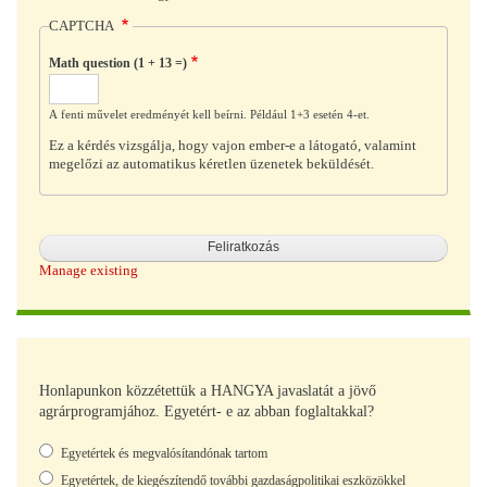
CAPTCHA
Math question (1 + 13 =)
A fenti művelet eredményét kell beírni. Például 1+3 esetén 4-et.
Ez a kérdés vizsgálja, hogy vajon ember-e a látogató, valamint
megelőzi az automatikus kéretlen üzenetek beküldését.
Manage existing
Honlapunkon közzétettük a HANGYA javaslatát a jövő
agrárprogramjához. Egyetért- e az abban foglaltakkal?
Választások
Egyetértek és megvalósítandónak tartom
Egyetértek, de kiegészítendő további gazdaságpolitikai eszközökkel