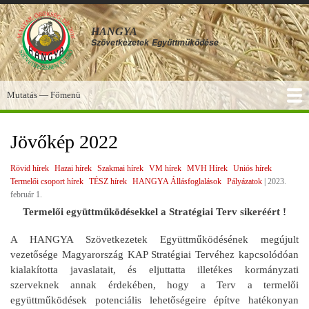
Ugrás
a
HANGYA
tartalomra
Szövetkezetek
Együttműködése
Mutatás — Főmenü
Főmenü
SZOLGÁLTATÁSOK
KÉPGALÉRIA
TUDÁSBÁZIS
A HANGYA
FÓRUM
HÍREK
Jövőkép 2022
Rövid hírek
Hazai hírek
Szakmai hírek
VM hírek
MVH Hírek
Uniós hírek
Termelői csoport hírek
TÉSZ hírek
HANGYA Állásfoglalások
Pályázatok
|
2023.
február 1.
Termelői együttműködésekkel a Stratégiai Terv sikeréért !
A HANGYA Szövetkezetek Együttműködésének megújult
vezetősége Magyarország KAP Stratégiai Tervéhez kapcsolódóan
kialakította javaslatait, és eljuttatta illetékes kormányzati
szerveknek annak érdekében, hogy a Terv a termelői
együttműködések potenciális lehetőségeire építve hatékonyan