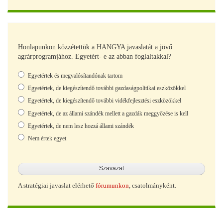
Honlapunkon közzétettük a HANGYA javaslatát a jövő
agrárprogramjához. Egyetért- e az abban foglaltakkal?
Választások
Egyetértek és megvalósítandónak tartom
Egyetértek, de kiegészítendő további gazdaságpolitikai eszközökkel
Egyetértek, de kiegészítendő további vidékfejlesztési eszközökkel
Egyetértek, de az állami szándék mellett a gazdák meggyőzése is kell
Egyetértek, de nem lesz hozzá állami szándék
Nem értek egyet
A stratégiai javaslat elérhető
fórumunkon
, csatolmányként.