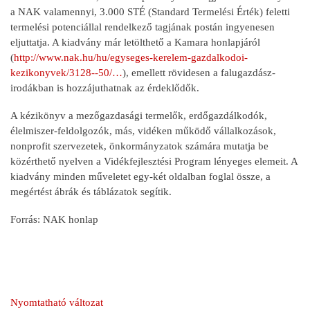
a NAK valamennyi, 3.000 STÉ (Standard Termelési Érték) feletti
termelési potenciállal rendelkező tagjának postán ingyenesen
eljuttatja. A kiadvány már letölthető a Kamara honlapjáról
(
http://www.nak.hu/hu/egyseges-kerelem-gazdalkodoi-
kezikonyvek/3128--50/…
), emellett rövidesen a falugazdász-
irodákban is hozzájuthatnak az érdeklődők.
A kézikönyv a mezőgazdasági termelők, erdőgazdálkodók,
élelmiszer-feldolgozók, más, vidéken működő vállalkozások,
nonprofit szervezetek, önkormányzatok számára mutatja be
közérthető nyelven a Vidékfejlesztési Program lényeges elemeit. A
kiadvány minden műveletet egy-két oldalban foglal össze, a
megértést ábrák és táblázatok segítik.
Forrás: NAK honlap
Nyomtatható változat