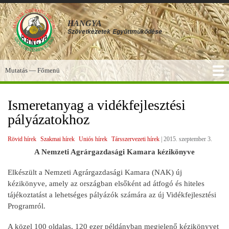
Ugrás
a
HANGYA
tartalomra
Szövetkezetek
Együttműködése
Mutatás — Főmenü
Főmenü
SZOLGÁLTATÁSOK
KÉPGALÉRIA
TUDÁSBÁZIS
A HANGYA
FÓRUM
HÍREK
Ismeretanyag a vidékfejlesztési
pályázatokhoz
Rövid hírek
Szakmai hírek
Uniós hírek
Társszervezeti hírek
|
2015. szeptember 3.
A Nemzeti Agrárgazdasági Kamara kézikönyve
Elkészült a Nemzeti Agrárgazdasági Kamara (NAK) új
kézikönyve, amely az országban elsőként ad átfogó és hiteles
tájékoztatást a lehetséges pályázók számára az új Vidékfejlesztési
Programról.
A közel 100 oldalas, 120 ezer példányban megjelenő kézikönyvet