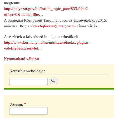
megtenni:
http://palyazat.gov.hu/forum_topic_pate/833/filter?
offset=0&theme_filte…
A Stratégiai Környezeti Tanulmányhoz az észrevételeket 2015.
március 10-ig a
videkfejlesztes@me.gov.hu
címre várják
A részletek a következő honlapon érhetők el:
http://www.kormany.hu/hu/miniszterelnokseg/agrar-
videkfejlesztesert-fel…
Nyomtatható változat
Keresés a weboldalon
Keresés
Username