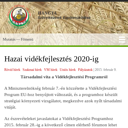
Ugrás
a
HANGYA
tartalomra
Szövetkezetek
Együttműködése
Mutatás — Főmenü
Főmenü
SZOLGÁLTATÁSOK
KÉPGALÉRIA
TUDÁSBÁZIS
A HANGYA
FÓRUM
HÍREK
Hazai vidékfejlesztés 2020-ig
Rövid hírek
Szakmai hírek
VM hírek
Uniós hírek
Pályázatok
|
2015. február 9.
Társadalmi vita a Vidékfejlesztési Programról
A Miniszterelnökség február 7.-én közzétette a Vidékfejlesztési
Program EU-hoz benyújtott változatát, és a programhoz készült
stratégiai környezeti vizsgálatot, megkezdve azok nyílt társadalmi
vitáját.
Az észrevételeket javaslatokat a Vidékfejlesztési Programhoz
2015. február 28.-ig a következő címen elérhető fórumon lehet