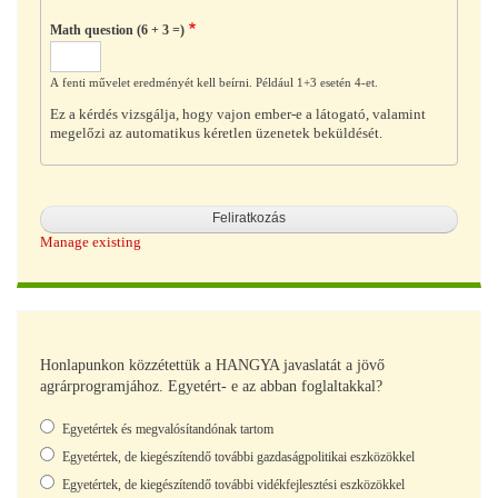
Math question (6 + 3 =)
A fenti művelet eredményét kell beírni. Például 1+3 esetén 4-et.
Ez a kérdés vizsgálja, hogy vajon ember-e a látogató, valamint
megelőzi az automatikus kéretlen üzenetek beküldését.
Manage existing
Honlapunkon közzétettük a HANGYA javaslatát a jövő
agrárprogramjához. Egyetért- e az abban foglaltakkal?
Választások
Egyetértek és megvalósítandónak tartom
Egyetértek, de kiegészítendő további gazdaságpolitikai eszközökkel
Egyetértek, de kiegészítendő további vidékfejlesztési eszközökkel