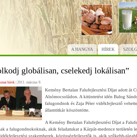
Ugrás
a
tartalomra
A HANGYA
HÍREK
SZOL
kodj globálisan, cselekedj lokálisan”
kmai hírek
|
2011. március 9.
Kemény Bertalan Falufejlesztési Díjat adott át
Alsómocsoládon. A kitüntetést idén Balog Sánd
falugondnok és Zaja Péter vidékfejlesztő vehette 
államtitkár köszöntötte.
A Kemény Bertalan Falufejlesztési Díjat a Falufe
ak a falugondnokoknak, akik feladatukat a Kárpát-medence területén l
idékfejlesztési szakemberek, közösségfejlesztők is, akik szűkebb-tágab