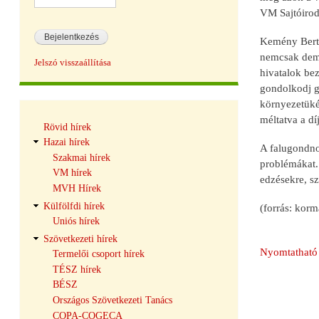
VM Sajtóiro
Kemény Berta
nemcsak demog
Jelszó visszaállítása
hivatalok bez
gondolkodj g
környezetükér
Hírek
méltatva a dí
Rövid hírek
navigáció
Hazai hírek
A falugondnok
Szakmai hírek
problémákat. 
VM hírek
edzésekre, s
MVH Hírek
Külfölfdi hírek
(forrás: kor
Uniós hírek
Szövetkezeti hírek
Nyomtatható 
Termelői csoport hírek
TÉSZ hírek
BÉSZ
Országos Szövetkezeti Tanács
COPA-COGECA