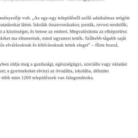
deményezője volt. „Az egy-egy településről szóló adathalmaz mögött
utatásokat látott. Iskolák összevonásakor, posták, orvosi rendelők,
 a közösséget, és benne az embert. Megvalósította az elképzelést:
akiket ma elismerünk, mind ugyanezt tették. Szűkebb-tágabb saját
ós elvárásoknak és kihívásoknak tettek eleget” – fűzte hozzá,
yben oldja meg a gazdasági, egészségügyi, szociális vagy oktatási
iket; a gyermekeket elviszi az óvodába, iskolába, délutáni
r több mint 1200 településnek van falugondnoka.