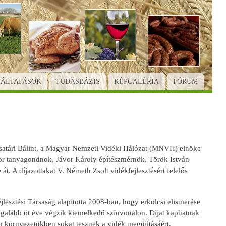
GÁLTATÁSOK
TUDÁSBÁZIS
KÉPGALÉRIA
FÓRUM
 Csatári Bálint, a Magyar Nemzeti Vidéki Hálózat (MNVH) elnöke
or tanyagondnok, Jávor Károly építészmérnök, Török István
át. A díjazottakat V. Németh Zsolt vidékfejlesztésért felelős
jlesztési Társaság alapította 2008-ban, hogy erkölcsi elismerése
egalább öt éve végzik kiemelkedő színvonalon. Díjat kaphatnak
b környezetükben sokat tesznek a vidék megújításáért.