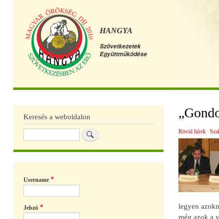
HANGYA
Szövetkezetek
Együttműködése
Főmenü
„Gondol
Keresés a weboldalon
Rövid hírek
Sza
Keresés
Username
legyen azokn
Jelszó
még azok a v