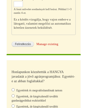
A fenti művelet eredményét kell beírni. Például 1+3
esetén 4-et.
Ez a kérdés vizsgálja, hogy vajon ember-e a
látogató, valamint megelőzi az automatikus
kéretlen üzenetek beküldését.
Manage existing
Honlapunkon közzétettük a HANGYA
javaslatát a jövő agrárprogramjához. Egyetért-
e az abban foglaltakkal?
Választások
Egyetértek és megvalósítandónak tartom
Egyetértek, de kiegészítendő további
gazdaságpolitikai eszközökkel
Egyetértek, de kiegészítendő további