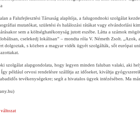
da
lan a Falufejlesztési Társaság alapítója, a falugondnoki szolgálat kez
ráfiai mutatókat, születési és halálozási rátákat vagy elvándorlási kim
árásakor sem a költséghatékonyság jutott eszébe. Látta a számok mögött
lobálisan, cselekedj lokálisan” – mondta róla V. Németh Zsolt. „Azok, 
t dolgoztak, s közben a magyar vidék ügyét szolgálták, sőt európai uni
jazottakat.
i szolgálat alapgondolata, hogy legyen minden faluban valaki, aki hel
Így például orvosi rendelésre szállítja az időseket, kiváltja gyógyszere
zabadidős tevékenységekre; segít a hivatalos ügyek intézésében. Ma má
many.hu)
változat