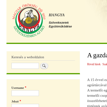
HANGYA
Szövetkezetek
Együttműködése
Főmenü
A gazd
Keresés a weboldalon
Rövid hírek
Sza
Keresés
A 15 évvel ez
agrártárcával
Username
A termelői e
termelői csop
összeférhete
Jelszó
történtek az