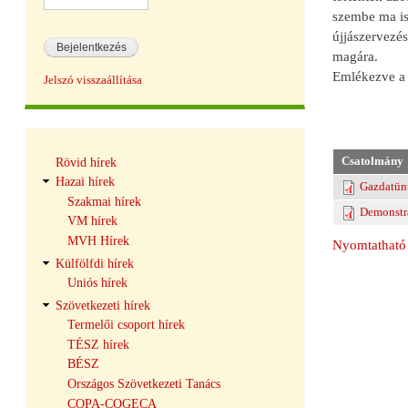
szembe ma is
újjászervezés
magára.
Emlékezve a 1
Jelszó visszaállítása
Hírek
Csatolmány
Rövid hírek
navigáció
Hazai hírek
Gazdatünt
Szakmai hírek
Demonstr
VM hírek
MVH Hírek
Nyomtatható 
Külfölfdi hírek
Uniós hírek
Szövetkezeti hírek
Termelői csoport hírek
TÉSZ hírek
BÉSZ
Országos Szövetkezeti Tanács
COPA-COGECA