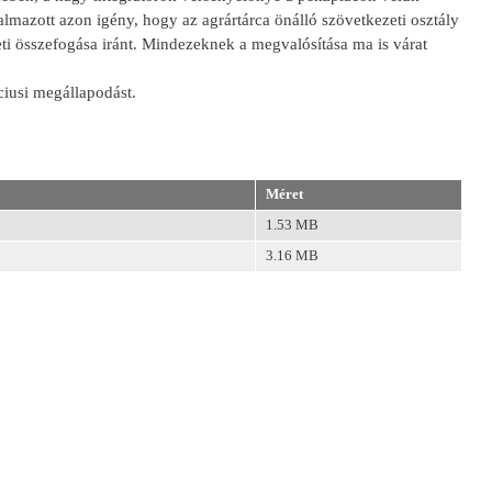
mazott azon igény, hogy az agrártárca önálló szövetkezeti osztály
zeti összefogása iránt. Mindezeknek a megvalósítása ma is várat
ciusi megállapodást.
Méret
1.53 MB
3.16 MB