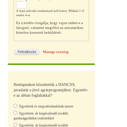
A fenti művelet eredményét kell beírni. Például 1+3
esetén 4-et.
Ez a kérdés vizsgálja, hogy vajon ember-e a
látogató, valamint megelőzi az automatikus
kéretlen üzenetek beküldését.
Manage existing
Honlapunkon közzétettük a HANGYA
javaslatát a jövő agrárprogramjához. Egyetért-
e az abban foglaltakkal?
Választások
Egyetértek és megvalósítandónak tartom
Egyetértek, de kiegészítendő további
gazdaságpolitikai eszközökkel
Egyetértek, de kiegészítendő további