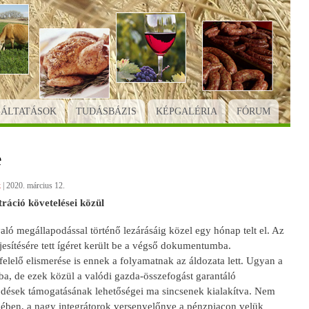
GÁLTATÁSOK
TUDÁSBÁZIS
KÉPGALÉRIA
FÓRUM
e
k
|
2020. március 12.
áció követelései közül
aló megállapodással történő lezárásáig közel egy hónap telt el. Az
jesítésére tett ígéret került be a végső dokumentumba.
lelő elismerése is ennek a folyamatnak az áldozata lett. Ugyan a
ba, de ezek közül a valódi gazda-összefogást garantáló
ödések támogatásának lehetőségei ma sincsenek kialakítva. Nem
ekében, a nagy integrátorok versenyelőnye a pénzpiacon velük