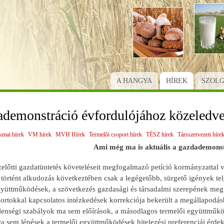
Ugrás
a
tartalomra
A HANGYA
HÍREK
SZOL
ademonstráció évfordulójához közeledv
kmai hírek
VM hírek
MVH Hírek
Termelői csoport hírek
TÉSZ hírek
Társszervezeti híre
Ami még ma is aktuális a gazdademonstr
előtti gazdatüntetés követeléseit megfogalmazó petíció kormányzattal v
 történt alkudozás következtében csak a legégetőbb, sürgető igények tel
gyüttműködések, a szövetkezés gazdasági és társadalmi szerepének megfe
ortokkal kapcsolatos intézkedések korrekciója bekerült a megállapodás
tlenségi szabályok ma sem előírások, a másodlagos termelői együttműk
óta sem lépések a termelői együttműködések hitelezési preferenciái érd