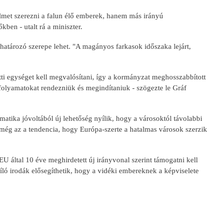
elmet szerezni a falun élő emberek, hanem más irányú
ben - utalt rá a miniszter.
atározó szerepe lehet. "A magányos farkasok időszaka lejárt,
tti egységet kell megvalósítani, így a kormányzat meghosszabbított
 folyamatokat rendezniük és megindítaniuk - szögezte le Gráf
atika jóvoltából új lehetőség nyílik, hogy a városoktól távolabbi
még az a tendencia, hogy Európa-szerte a hatalmas városok szerzik
U által 10 éve meghirdetett új irányvonal szerint támogatni kell
ló irodák elősegíthetik, hogy a vidéki embereknek a képviselete