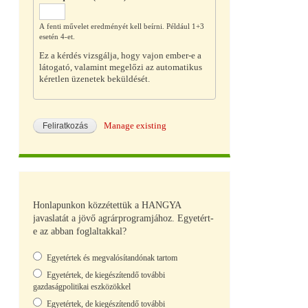
A fenti művelet eredményét kell beírni. Például 1+3
esetén 4-et.
Ez a kérdés vizsgálja, hogy vajon ember-e a
látogató, valamint megelőzi az automatikus
kéretlen üzenetek beküldését.
Manage existing
Honlapunkon közzétettük a HANGYA
javaslatát a jövő agrárprogramjához. Egyetért-
e az abban foglaltakkal?
Választások
Egyetértek és megvalósítandónak tartom
Egyetértek, de kiegészítendő további
gazdaságpolitikai eszközökkel
Egyetértek, de kiegészítendő további