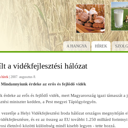
Ugrás
a
tartalomra
A HANGYA
HÍREK
SZOL
t a vidékfejlesztési hálózat
 hírek
|
2007. augusztus 8.
 Mindannyiunk érdeke az erős és fejlődő vidék
érdeke az erős és fejlődő vidék, mert Magyarország igazi támaszát a jöv
sztési miniszter kedden, a Pest megyei Tápiógyörgyén.
 vezetője a Helyi Vidékfejlesztési Iroda hálózat országos megnyitóján 
vidékfejlesztésre, és ez az összeg az EU további 1.250 milliárd forintnyi
árosi életnívó közötti különbség minél kisebb legyen - tette hozzá.