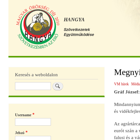
HANGYA
Szövetkezetek
Együttműködése
Főmenü
Megnyíl
Keresés a weboldalon
VM hírek
Média
Keresés
Gráf József:
Mindannyiunk 
és vidékfejle
Username
Az agrártárca
eurót szán a 
Jelszó
falusi és a v