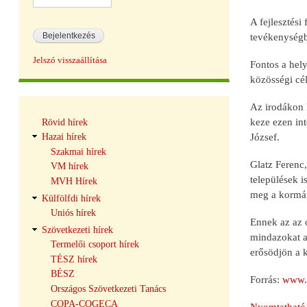
A fejlesztési
tevékenységbő
Jelszó visszaállítása
Fontos a hel
közösségi cél
Az irodákon k
Hírek
keze ezen int
Rövid hírek
navigáció
József.
Hazai hírek
Szakmai hírek
Glatz Ferenc,
VM hírek
települések 
MVH Hírek
meg a kormán
Külfölfdi hírek
Uniós hírek
Ennek az az o
Szövetkezeti hírek
mindazokat a
Termelői csoport hírek
erősödjön a k
TÉSZ hírek
BÉSZ
Forrás:
www.
Országos Szövetkezeti Tanács
COPA-COGECA
Nyomtatható 