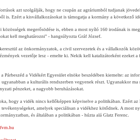
 források azt szolgálják, hogy ne csupán az agráriumból tudjanak jöved
l is. Ezért a kisvállalkozásokat is támogatja a kormány a következő idők
yi közösségek megerősödése is, ebben a most nyíló 160 irodának is megh
okat kell meghatározni" - hangsúlyozta Gráf József.
eresztül az önkormányzatok, a civil szervezetek és a vállalkozók közö
ézmények vezetője lesz - emelte ki. Nekik kell katalizátorként ezeket a
 a Párbeszéd a Vidékért Egyesület elnöke beszédében kiemelte: az inform
is ugyanabban a kulturális rendszerben vegyenek részt. Ugyanakkor ma 
yzati pénzeket, a nagyobb beruházásokat.
ka, hogy a vidék nincs kellőképpen képviselve a politikában. Ezért az E
 tevékenységeket, amelyek speciálisan a vidékhez kötődnek. A most nyí
ormányzatban, és általában a politikában - húzta alá Glatz Ferenc.
fvm.hu
változat