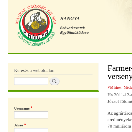
HANGYA
Szövetkezetek
Együttműködése
Főmenü
Farmer-
Keresés a weboldalon
verseny
Keresés
VM hírek
Média
Ha 2011-12-r
József földmű
Username
Az agrártárca
eredményeket 
Jelszó
70 milliárdr