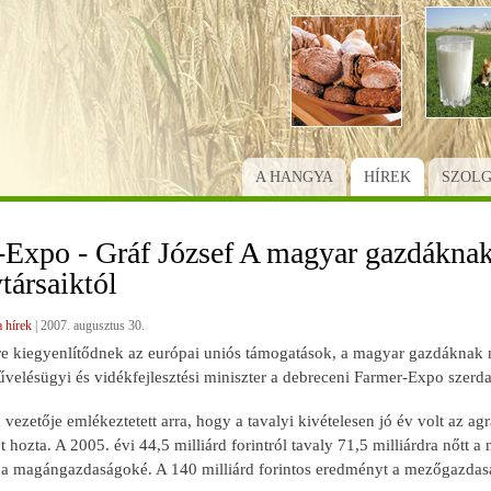
Ugrás
a
tartalomra
A HANGYA
HÍREK
SZOL
Expo - Gráf József A magyar gazdáknak
társaiktól
 hírek
|
2007. augusztus 30.
e kiegyenlítődnek az európai uniós támogatások, a magyar gazdáknak ne
velésügyi és vidékfejlesztési miniszter a debreceni Farmer-Expo szerd
 vezetője emlékeztetett arra, hogy a tavalyi kivételesen jó év volt az a
hozta. A 2005. évi 44,5 milliárd forintról tavaly 71,5 milliárdra nőtt
a a magángazdaságoké. A 140 milliárd forintos eredményt a mezőgazdasá