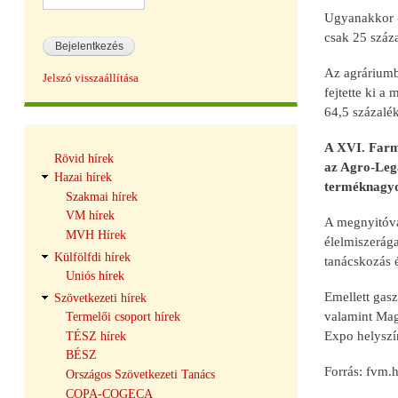
Ugyanakkor - 
csak 25 száza
Az agráriumba
Jelszó visszaállítása
fejtette ki a
64,5 százalék
Hírek
A XVI. Farme
Rövid hírek
navigáció
az Agro-Lega
Hazai hírek
terméknagydí
Szakmai hírek
VM hírek
A megnyitóva
MVH Hírek
élelmiszerága
Külfölfdi hírek
tanácskozás é
Uniós hírek
Emellett gas
Szövetkezeti hírek
valamint Mag
Termelői csoport hírek
Expo helyszí
TÉSZ hírek
BÉSZ
Forrás: fvm.
Országos Szövetkezeti Tanács
COPA-COGECA