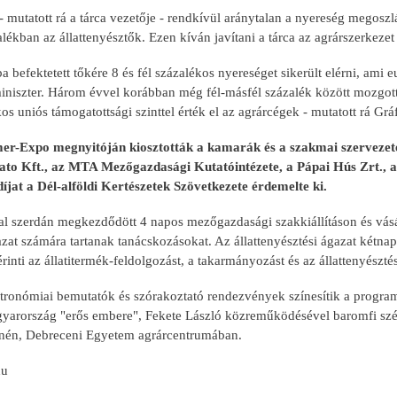
mutatott rá a tárca vezetője - rendkívül aránytalan a nyereség megoszl
lékban az állattenyésztők. Ezen kíván javítani a tárca az agrárszerkezet
 befektetett tőkére 8 és fél százalékos nyereséget sikerült elérni, ami 
 miniszter. Három évvel korábban még fél-másfél százalék között mozgot
os uniós támogatottsági szinttel érték el az agrárcégek - mutatott rá Gráf
r-Expo megnyitóján kiosztották a kamarák és a szakmai szervezetek
to Kft., az MTA Mezőgazdasági Kutatóintézete, a Pápai Hús Zrt., a
jat a Dél-alföldi Kertészetek Szövetkezete érdemelte ki.
l szerdán megkezdődött 4 napos mezőgazdasági szakkiállításon és vásáro
zat számára tartanak tanácskozásokat. Az állattenyésztési ágazat kétnap
rinti az állatitermék-feldolgozást, a takarmányozást és az állattenyészt
ztronómiai bemutatók és szórakoztató rendezvények színesítik a progra
yarország "erős embere", Fekete László közreműködésével baromfi szépsé
nén, Debreceni Egyetem agrárcentrumában.
hu