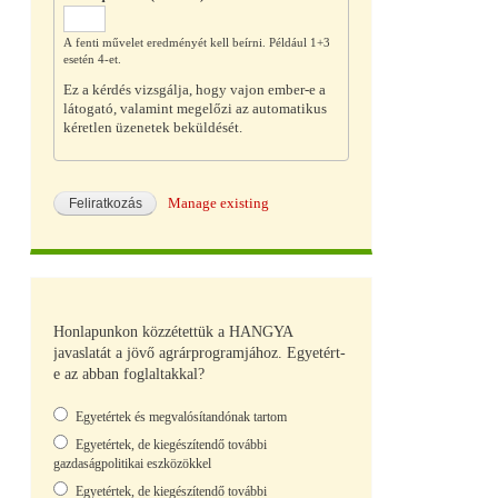
A fenti művelet eredményét kell beírni. Például 1+3
esetén 4-et.
Ez a kérdés vizsgálja, hogy vajon ember-e a
látogató, valamint megelőzi az automatikus
kéretlen üzenetek beküldését.
Manage existing
Honlapunkon közzétettük a HANGYA
javaslatát a jövő agrárprogramjához. Egyetért-
e az abban foglaltakkal?
Választások
Egyetértek és megvalósítandónak tartom
Egyetértek, de kiegészítendő további
gazdaságpolitikai eszközökkel
Egyetértek, de kiegészítendő további