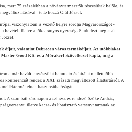
ása, mert 75 százalékban a növénytermesztők részesültek belőle, és
 megváltoztatásával - tette hozzá Gráf József.
európai viszonylatban is vezető helyre sorolja Magyarországot -
t a bevétel- illetve a tőkearányos nyereség. S mindezt még csak
 József.
 díjait, valamint Debrecen város termékdíjait. Az utóbbiakat
 Master Good Kft. és a Mórakert Szövetkezet kapta, míg a
n a már bevált tenyészállat bemutató és bírálat mellett több
os konferenciát rendez a XXI. századi megváltozott állattartásról. A
és melléktermékeinek hasznosíthatóságát.
mot. A szombati zárónapon a színész és rendező Szőke András,
gversenyt, illetve kacsa- és libaúsztató versenyt tartanak az