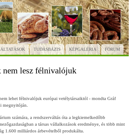
GÁLTATÁSOK
TUDÁSBÁZIS
KÉPGALÉRIA
FÓRUM
 nem lesz félnivalójuk
m lehet félnivalójuk európai vetélytársaiktól - mondta Gráf
ai megnyitóján.
grárium számára, a rendszerváltás óta a legkiemelkedőbb
 a mezőgazdaságban a társas vállalkozások eredménye, és több mint
g 1.600 milliárdos árbevételből produkálta.