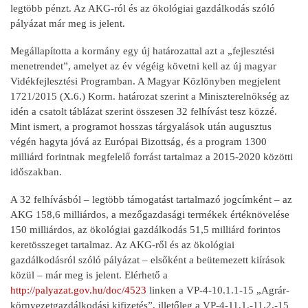
legtöbb pénzt. Az AKG-ról és az ökológiai gazdálkodás szóló
pályázat már meg is jelent.
Megállapította a kormány egy új határozattal azt a „fejlesztési
menetrendet”, amelyet az év végéig követni kell az új magyar
Vidékfejlesztési Programban. A Magyar Közlönyben megjelent
1721/2015 (X.6.) Korm. határozat szerint a Miniszterelnökség az
idén a csatolt táblázat szerint összesen 32 felhívást tesz közzé.
Mint ismert, a programot hosszas tárgyalások után augusztus
végén hagyta jóvá az Európai Bizottság, és a program 1300
milliárd forintnak megfelelő forrást tartalmaz a 2015-2020 közötti
időszakban.
A 32 felhívásból – legtöbb támogatást tartalmazó jogcímként – az
AKG 158,6 milliárdos, a mezőgazdasági termékek értéknövelése
150 milliárdos, az ökológiai gazdálkodás 51,5 milliárd forintos
keretösszeget tartalmaz. Az AKG-ről és az ökológiai
gazdálkodásról szóló pályázat – elsőként a beütemezett kiírások
közül – már meg is jelent. Elérhető a
http://palyazat.gov.hu/doc/4523
linken a VP-4-10.1.1-15 „Agrár-
környezetgazdálkodási kifizetés”, illetőleg a VP-4-11.1.-11.2.-15