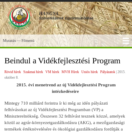
Ugrás
a
HANGYA
tartalomra
Szövetkezetek
Együttműködése
Mutatás — Főmenü
Főmenü
SZOLGÁLTATÁSOK
KÉPGALÉRIA
TUDÁSBÁZIS
A HANGYA
FÓRUM
HÍREK
Beindul a Vidékfejlesztési Program
Rövid hírek
Szakmai hírek
VM hírek
MVH Hírek
Uniós hírek
Pályázatok
|
2015.
október 8.
2015. évi menetrend az új Vidékfejlesztési Program
intézkedéseire
Mintegy 710 milliárd forintra ír ki még az idén pályázati
felhívásokat az új Vidékfejlesztési Programban (VP) a
Miniszterelnökség. Összesen 32 felhívást tesznek közzé, amelyek
közül az agrár-környezetgazdálkodásra (AKG), a mezőgazdasági
termékek értéknövelésére és ökológiai gazdálkodásra fordítják a