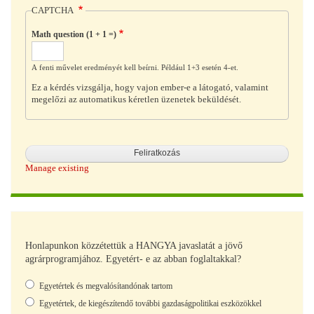
CAPTCHA
Math question (1 + 1 =)
A fenti művelet eredményét kell beírni. Például 1+3 esetén 4-et.
Ez a kérdés vizsgálja, hogy vajon ember-e a látogató, valamint
megelőzi az automatikus kéretlen üzenetek beküldését.
Manage existing
Honlapunkon közzétettük a HANGYA javaslatát a jövő
agrárprogramjához. Egyetért- e az abban foglaltakkal?
Választások
Egyetértek és megvalósítandónak tartom
Egyetértek, de kiegészítendő további gazdaságpolitikai eszközökkel