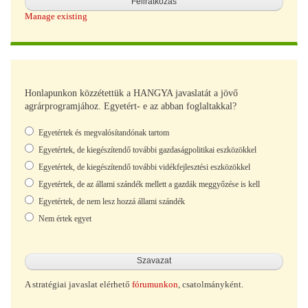
Manage existing
Honlapunkon közzétettük a HANGYA javaslatát a jövő
agrárprogramjához. Egyetért- e az abban foglaltakkal?
Választások
Egyetértek és megvalósítandónak tartom
Egyetértek, de kiegészítendő további gazdaságpolitikai eszközökkel
Egyetértek, de kiegészítendő további vidékfejlesztési eszközökkel
Egyetértek, de az állami szándék mellett a gazdák meggyőzése is kell
Egyetértek, de nem lesz hozzá állami szándék
Nem értek egyet
A stratégiai javaslat elérhető
fórumunkon
, csatolmányként.