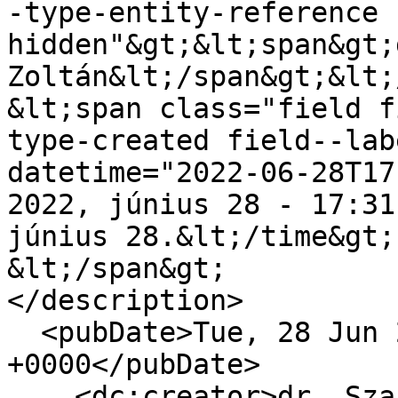
-type-entity-reference 
hidden"&gt;&lt;span&gt;
Zoltán&lt;/span&gt;&lt;
&lt;span class="field f
type-created field--lab
datetime="2022-06-28T17
2022, június 28 - 17:31
június 28.&lt;/time&gt;

&lt;/span&gt;

</description>

  <pubDate>Tue, 28 Jun 2022 14:31:52 
+0000</pubDate>

    <dc:creator>dr. Szabó Zoltán</dc:creator>
