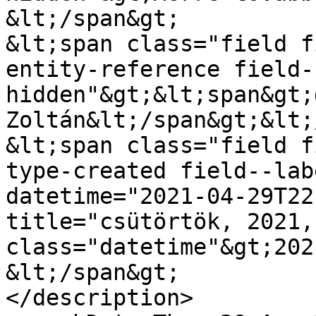
&lt;/span&gt;

&lt;span class="field f
entity-reference field-
hidden"&gt;&lt;span&gt;
Zoltán&lt;/span&gt;&lt;
&lt;span class="field f
type-created field--lab
datetime="2021-04-29T22
title="csütörtök, 2021,
class="datetime"&gt;202
&lt;/span&gt;

</description>
