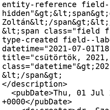
entity-reference field-
hidden"&gt;&lt;span&gt;
Zoltán&lt;/span&gt;&lt;
&lt;span class="field f
type-created field--lab
datetime="2021-07-01T18
title="csütörtök, 2021,
class="datetime"&gt;202
&lt;/span&gt;

</description>

  <pubDate>Thu, 01 Jul 2021 15:16:36 
+0000</pubDate>
