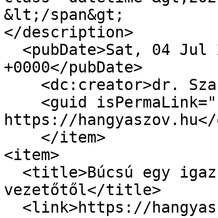
&lt;/span&gt;

</description>

  <pubDate>Sat, 04 Jul 2026 07:34:51 
+0000</pubDate>

    <dc:creator>dr. Szabó Zoltán</dc:creator>

    <guid isPermaLink="false">5354 at 
https://hangyaszov.hu</
    </item>

<item>

  <title>Búcsú egy igaz szövetkezeti 
vezetőtől</title>

  <link>https://hangyaszov.hu/hirek/bucsu-egy-