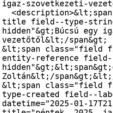
igaz-szovetkezeti-vezet
  <description>&lt;span class="field field--name-
title field--type-strin
hidden"&gt;Búcsú egy ig
vezetőtől&lt;/span&gt;

&lt;span class="field f
entity-reference field-
hidden"&gt;&lt;span&gt;
Zoltán&lt;/span&gt;&lt;
&lt;span class="field f
type-created field--lab
datetime="2025-01-17T21
title="péntek, 2025, ja