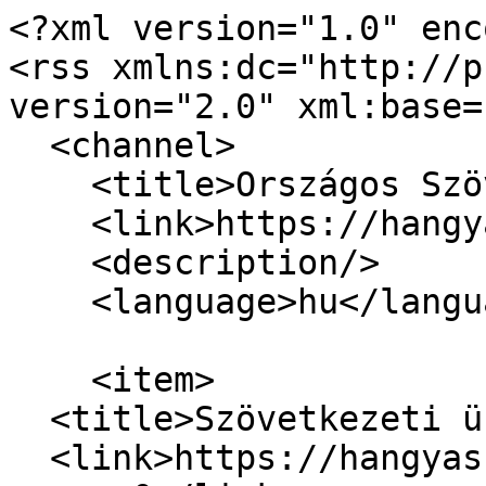
<?xml version="1.0" enc
<rss xmlns:dc="http://p
version="2.0" xml:base=
  <channel>

    <title>Országos Szövetkezeti Tanács</title>

    <link>https://hangyaszov.hu/</link>

    <description/>

    <language>hu</language>

    <item>

  <title>Szövetkezeti ünnep</title>

  <link>https://hangyaszov.hu/hirek/szovetkezeti-