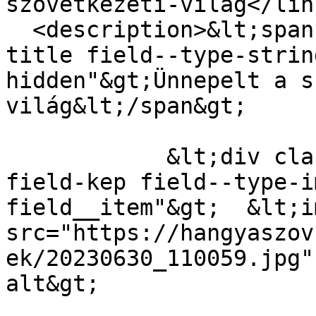
szovetkezeti-vilag</link
  <description>&lt;span class="field field--name-
title field--type-strin
hidden"&gt;Ünnepelt a s
világ&lt;/span&gt;

            &lt;div class="field field--name-
field-kep field--type-i
field__item"&gt;  &lt;i
src="https://hangyaszov
ek/20230630_110059.jpg"
alt&gt;
