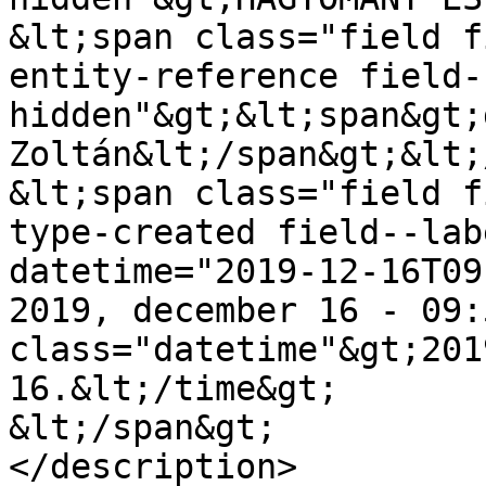
&lt;span class="field f
entity-reference field-
hidden"&gt;&lt;span&gt;
Zoltán&lt;/span&gt;&lt;
&lt;span class="field f
type-created field--lab
datetime="2019-12-16T09
2019, december 16 - 09:5
class="datetime"&gt;201
16.&lt;/time&gt;

&lt;/span&gt;

</description>
