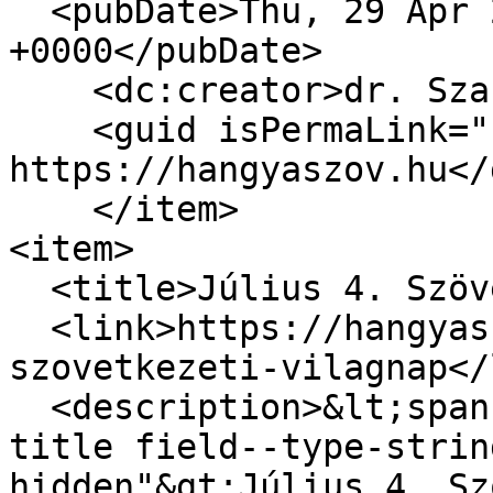
  <pubDate>Thu, 29 Apr 2021 19:19:51 
+0000</pubDate>

    <dc:creator>dr. Szabó Zoltán</dc:creator>

    <guid isPermaLink="false">5287 at 
https://hangyaszov.hu</
    </item>

<item>

  <title>Július 4. Szövetkezeti Világnap</title>

  <link>https://hangyaszov.hu/hirek/julius-4-
szovetkezeti-vilagnap</
  <description>&lt;span class="field field--name-
title field--type-strin
hidden"&gt;Július 4. Sz