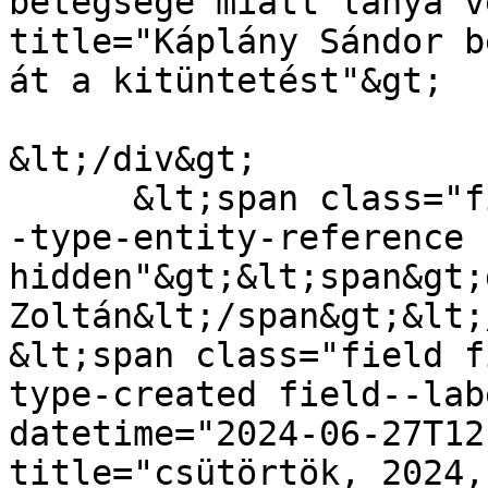
betegsége miatt lánya v
title="Káplány Sándor b
át a kitüntetést"&gt;

&lt;/div&gt;

      &lt;span class="field field--name-uid field-
-type-entity-reference 
hidden"&gt;&lt;span&gt;
Zoltán&lt;/span&gt;&lt;
&lt;span class="field f
type-created field--lab
datetime="2024-06-27T12
title="csütörtök, 2024,