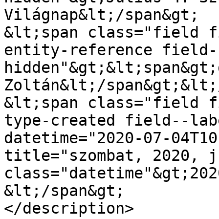
Világnap&lt;/span&gt;

&lt;span class="field f
entity-reference field-
hidden"&gt;&lt;span&gt;
Zoltán&lt;/span&gt;&lt;
&lt;span class="field f
type-created field--lab
datetime="2020-07-04T10
title="szombat, 2020, j
class="datetime"&gt;202
&lt;/span&gt;

</description>
