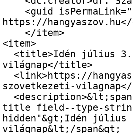
    <dc:creator>dr. Szabó Zoltán</dc:creator>

    <guid isPermaLink="false">5293 at 
https://hangyaszov.hu</
    </item>

<item>

  <title>Idén július 3. a szövetkezeti 
világnap</title>

  <link>https://hangyaszov.hu/hirek/iden-julius-3-
szovetkezeti-vilagnap</
  <description>&lt;span class="field field--name-
title field--type-strin
hidden"&gt;Idén július 
világnap&lt;/span&gt;
