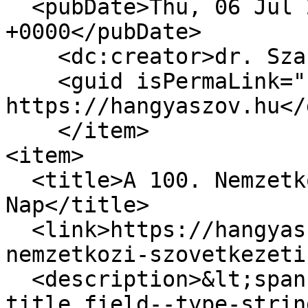
  <pubDate>Thu, 06 Jul 2023 12:29:13 
+0000</pubDate>

    <dc:creator>dr. Szabó Zoltán</dc:creator>

    <guid isPermaLink="false">5321 at 
https://hangyaszov.hu</
    </item>

<item>

  <title>A 100. Nemzetközi Szövetkezeti 
Nap</title>

  <link>https://hangyaszov.hu/hirek/100-
nemzetkozi-szovetkezeti
  <description>&lt;span class="field field--name-
title field--type-strin