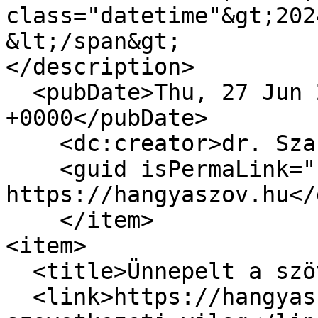
class="datetime"&gt;202
&lt;/span&gt;

</description>

  <pubDate>Thu, 27 Jun 2024 09:21:36 
+0000</pubDate>

    <dc:creator>dr. Szabó Zoltán</dc:creator>

    <guid isPermaLink="false">5334 at 
https://hangyaszov.hu</
    </item>

<item>

  <title>Ünnepelt a szövetkezeti világ</title>

  <link>https://hangyaszov.hu/hirek/unnepelt-