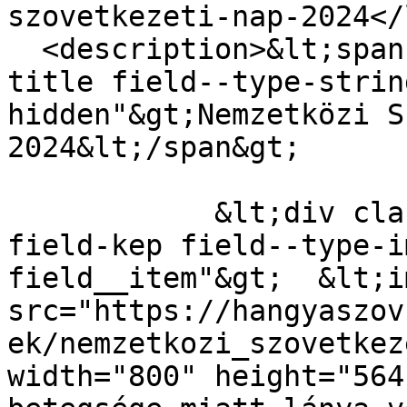
szovetkezeti-nap-2024</
  <description>&lt;span class="field field--name-
title field--type-strin
hidden"&gt;Nemzetközi S
2024&lt;/span&gt;

            &lt;div class="field field--name-
field-kep field--type-i
field__item"&gt;  &lt;i
src="https://hangyaszov
ek/nemzetkozi_szovetkez
width="800" height="564