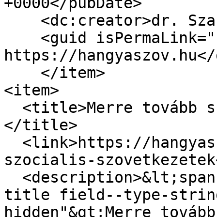
+0000</pubDate>

    <dc:creator>dr. Szabó Zoltán</dc:creator>

    <guid isPermaLink="false">5292 at 
https://hangyaszov.hu</
    </item>

<item>

  <title>Merre tovább szociális szövetkezetek?
</title>

  <link>https://hangyaszov.hu/hirek/merre-tovabb-
szocialis-szovetkezetek
  <description>&lt;span class="field field--name-
title field--type-strin
hidden"&gt;Merre tovább