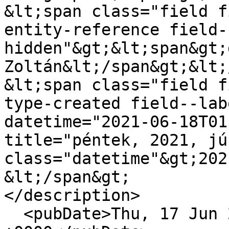
&lt;span class="field f
entity-reference field-
hidden"&gt;&lt;span&gt;
Zoltán&lt;/span&gt;&lt;
&lt;span class="field f
type-created field--lab
datetime="2021-06-18T01
title="péntek, 2021, jú
class="datetime"&gt;202
&lt;/span&gt;

</description>

  <pubDate>Thu, 17 Jun 2021 22:03:38 