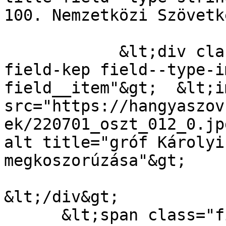
100. Nemzetközi Szövetk
            &lt;div class="field field--name-
field-kep field--type-i
field__item"&gt;  &lt;i
src="https://hangyaszov
ek/220701_oszt_012_0.jp
alt title="gróf Károlyi
megkoszorúzása"&gt;

&lt;/div&gt;

      &lt;span class="field field--name-uid field-