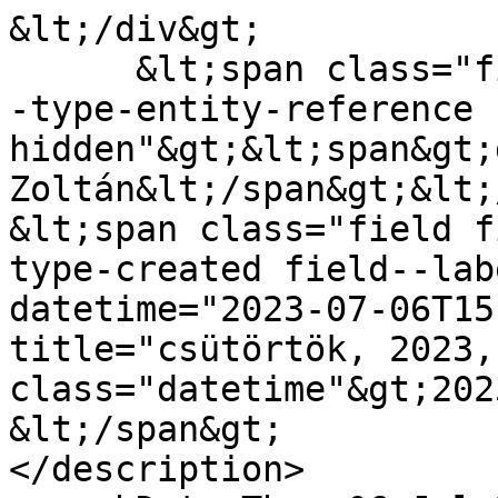
&lt;/div&gt;

      &lt;span class="field field--name-uid field-
-type-entity-reference 
hidden"&gt;&lt;span&gt;
Zoltán&lt;/span&gt;&lt;
&lt;span class="field f
type-created field--lab
datetime="2023-07-06T15
title="csütörtök, 2023,
class="datetime"&gt;202
&lt;/span&gt;

</description>
