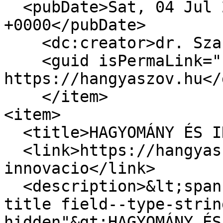
  <pubDate>Sat, 04 Jul 2020 07:46:44 
+0000</pubDate>

    <dc:creator>dr. Szabó Zoltán</dc:creator>

    <guid isPermaLink="false">5271 at 
https://hangyaszov.hu</
    </item>

<item>

  <title>HAGYOMÁNY ÉS INNOVÁCIÓ</title>

  <link>https://hangyaszov.hu/hirek/hagyomany-es-
innovacio</link>

  <description>&lt;span class="field field--name-
title field--type-strin
hidden"&gt;HAGYOMÁNY ÉS