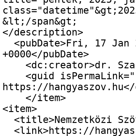
class="datetime"&gt;202
&lt;/span&gt;

</description>

  <pubDate>Fri, 17 Jan 2025 19:00:50 
+0000</pubDate>

    <dc:creator>dr. Szabó Zoltán</dc:creator>

    <guid isPermaLink="false">5338 at 
https://hangyaszov.hu</
    </item>

<item>

  <title>Nemzetközi Szövetkezeti Nap 2024</title>

  <link>https://hangyaszov.hu/hirek/nemzetkozi-