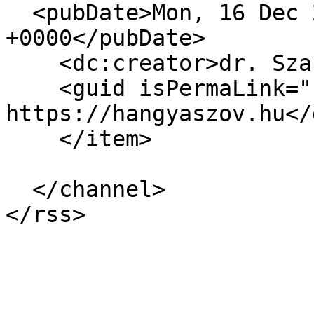
  <pubDate>Mon, 16 Dec 2019 07:51:01 
+0000</pubDate>

    <dc:creator>dr. Szabó Zoltán</dc:creator>

    <guid isPermaLink="false">5248 at 
https://hangyaszov.hu</
    </item>

  </channel>
