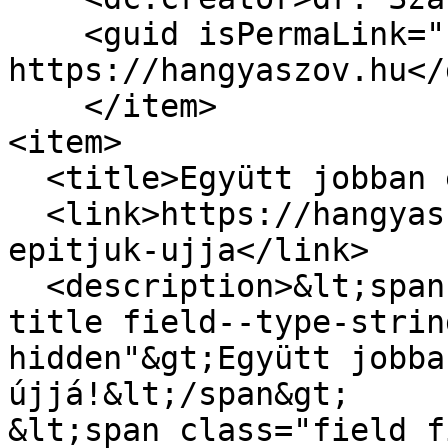
    <guid isPermaLink="false">5311 at 
https://hangyaszov.hu</
    </item>

<item>

  <title>Együtt jobban építjük újjá!</title>

  <link>https://hangyaszov.hu/hirek/egyutt-jobban-
epitjuk-ujja</link>

  <description>&lt;span class="field field--name-
title field--type-strin
hidden"&gt;Együtt jobba
újjá!&lt;/span&gt;

&lt;span class="field f