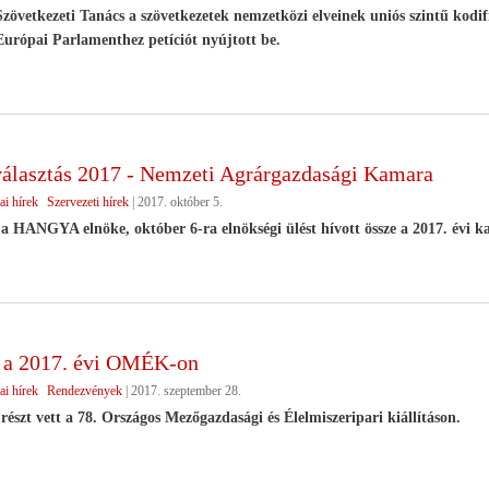
zövetkezeti Tanács a szövetkezetek nemzetközi elveinek uniós szintű kodif
Európai Parlamenthez petíciót nyújtott be.
álasztás 2017 - Nemzeti Agrárgazdasági Kamara
ai hírek
Szervezeti hírek
|
2017. október 5.
a HANGYA elnöke, október 6-ra elnökségi ülést hívott össze a 2017. évi k
 2017. évi OMÉK-on
ai hírek
Rendezvények
|
2017. szeptember 28.
részt vett a 78. Országos Mezőgazdasági és Élelmiszeripari kiállításon.