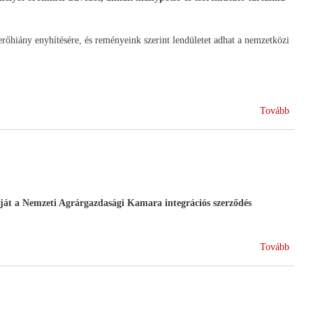
erőhiány enyhítésére, és reményeink szerint lendületet adhat a nemzetközi
(A
Tovább
HAN
üdvöz
a
nyugd
szöve
szóló
ját a Nemzeti Agrárgazdasági Kamara integrációs szerződés
törvén
(HA
Tovább
állásf