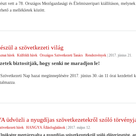
észt vett a 78. Országos Mezőgazdasági és Élelmiszeripari kiállításon, melynek
rhető a mellékletek között.
szül a szövetkezeti világ
kmai hírek
Külföldi hírek
Országos Szövetkezeti Tanács
Rendezvények
|
2017. június 21.
etek biztosítják, hogy senki ne maradjon le!
zövetkezeti Nap hazai megünneplésére 2017. június 30.-án 11 órai kezdettel k
talmazza.
üdvözli a nyugdíjas szövetkezetekről szóló törvényja
zövetkezeti hírek
HANGYA Állásfoglalások
|
2017. május 12.
ksége megtárgyalta a nyugdíjas szövetkezetekről szóló előterjesztést, 