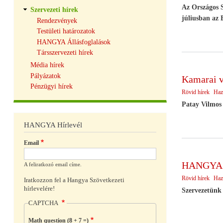
Az Országos S
Szervezeti hírek
júliusban az 
Rendezvények
Testületi határozatok
HANGYA Állásfoglalások
Társszervezeti hírek
Média hírek
Pályázatok
Kamarai v
Pénzügyi hírek
Rövid hírek
Haz
Patay Vilmos 
HANGYA Hírlevél
Email
HANGYA a
A feliratkozó email címe.
Rövid hírek
Haz
Iratkozzon fel a Hangya Szövetkezeti
hírlevelére!
Szervezetünk 
CAPTCHA
Math question (8 + 7 =)