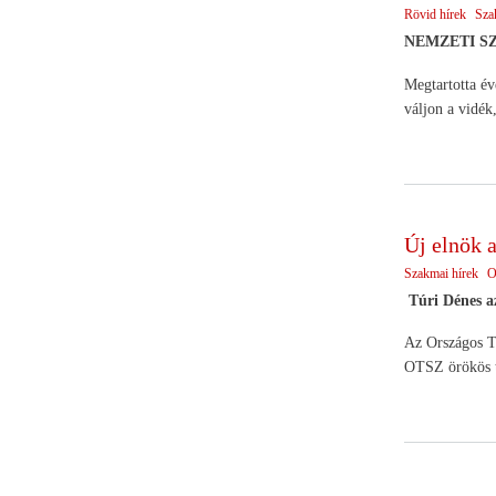
Rövid hírek
Sza
NEMZETI S
Megtartotta év
váljon a vidék
Új elnök a
Szakmai hírek
O
Túri Dénes a
Az Országos Ta
OTSZ örökös ti