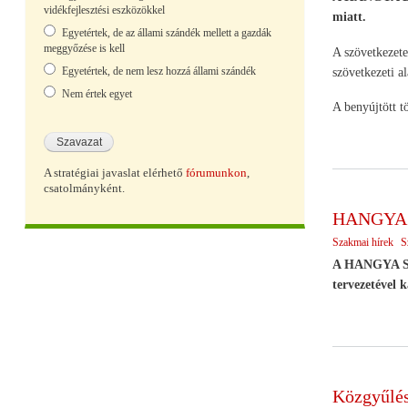
vidékfejlesztési eszközökkel
miatt.
Egyetértek, de az állami szándék mellett a gazdák
meggyőzése is kell
A szövetkezete
Egyetértek, de nem lesz hozzá állami szándék
szövetkezeti a
Nem értek egyet
A benyújtött t
A stratégiai javaslat elérhető
fórumunkon
,
csatolmányként.
HANGYA á
Szakmai hírek
S
A HANGYA Szöv
tervezetével 
Közgyűlés