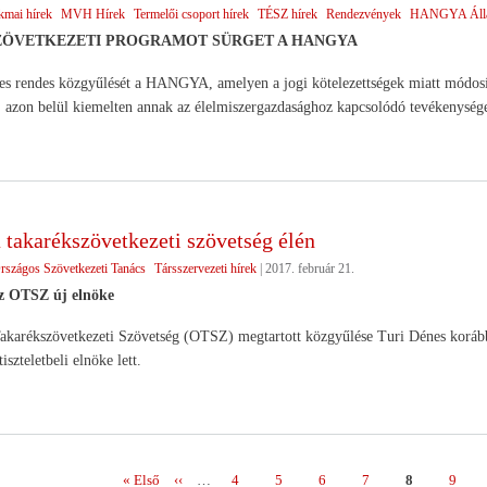
kmai hírek
MVH Hírek
Termelői csoport hírek
TÉSZ hírek
Rendezvények
HANGYA Állás
ZÖVETKEZETI PROGRAMOT SÜRGET A HANGYA
es rendes közgyűlését a HANGYA, amelyen a jogi kötelezettségek miatt módosít
, azon belül kiemelten annak az élelmiszergazdasághoz kapcsolódó tevékenységet
 takarékszövetkezeti szövetség élén
rszágos Szövetkezeti Tanács
Társszervezeti hírek
|
2017. február 21.
z OTSZ új elnöke
karékszövetkezeti Szövetség (OTSZ) megtartott közgyűlése Turi Dénes korábbi
szteletbeli elnöke lett.
Első
« Első
Előző
‹‹
…
Page
4
Page
5
Page
6
Page
7
Page
8
Page
9