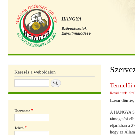
HANGYA
Szövetkezetek
Együttműködése
Főmenü
Szervez
Keresés a weboldalon
Keresés
Termelői 
Rövid hírek
Sza
Lassú döntés,
Username
A HANGYA Szöve
támogatási elb
eljárásban a 2
Jelszó
hogy az Államt