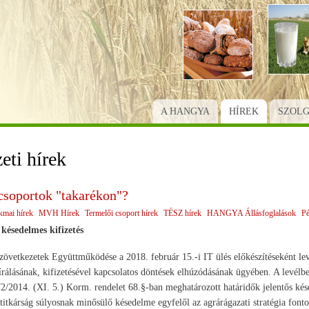
Ugrás
a
tartalomra
A HANGYA
HÍREK
SZOL
eti hírek
csoportok "takarékon"?
kmai hírek
MVH Hírek
Termelői csoport hírek
TÉSZ hírek
HANGYA Állásfoglalások
Pé
 késedelmes kifizetés
tkezetek Együttműködése a 2018. február 15.-i IT ülés előkészítéseként levé
írálásának, kifizetésével kapcsolatos döntések elhúzódásának ügyében. A levélbe
72/2014. (XI. 5.) Korm. rendelet 68.§-ban meghatározott határidők jelentős kése
itkárság súlyosnak minősülő késedelme egyfelől az agrárágazati stratégia fonto