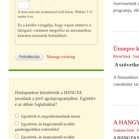
Szervezetünk r
programja, elé
A fenti művelet eredményét kell beírni. Például 1+3
esetén 4-et.
Ez a kérdés vizsgálja, hogy vajon ember-e a
látogató, valamint megelőzi az automatikus
kéretlen üzenetek beküldését.
Ünnepre ké
Rövid hírek
Sza
Manage existing
A szövetkez
A Nemzetközi S
csatolmány tar
Honlapunkon közzétettük a HANGYA
javaslatát a jövő agrárprogramjához. Egyetért-
e az abban foglaltakkal?
Választások
Egyetértek és megvalósítandónak tartom
A HANGYA 
Egyetértek, de kiegészítendő további
gazdaságpolitikai eszközökkel
Szakmai hírek
S
Egyetértek, de kiegészítendő további
A HANGYA Elnö