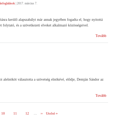
foglalások
|
2017. március 7.
ásra kerülő alapszabályt már annak jegyében fogadta el, hogy nyitottá
 folytató, és a szövetkezeti elveket alkalmazó közösségeivel.
(
Tovább
Közgy
tartott
a
HAN
 alelnököt választotta a szövetség elnökévé, elődje, Demján Sándor az
(Új
Tovább
elnök
a
takar
Page
10
Page
11
Page
12
…
Következő
››
Utolsó
Utolsó »