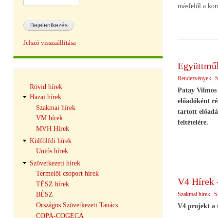
másfelől a kor
Jelszó visszaállítása
Együttműk
Rendezvények
S
Hírek
Rövid hírek
navigáció
Patay Vilmos 
Hazai hírek
előadóként ré
Szakmai hírek
tartott előad
VM hírek
feltételére.
MVH Hírek
Külfölfdi hírek
Uniós hírek
Szövetkezeti hírek
Termelői csoport hírek
V4 Hírek -
TÉSZ hírek
Szakmai hírek
S
BÉSZ
Országos Szövetkezeti Tanács
V4 projekt a 
COPA-COGECA