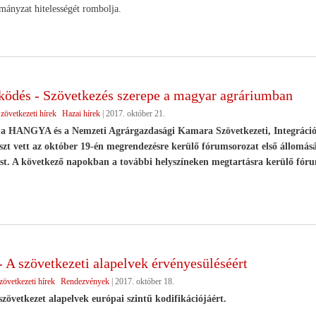
mányzat hitelességét rombolja.
ödés - Szövetkezés szerepe a magyar agráriumban
zövetkezeti hírek
Hazai hírek
|
2017. október 21.
a HANGYA és a Nemzeti Agrárgazdasági Kamara Szövetkezeti, Integrációs 
szt vett az október 19-én megrendezésre kerülő fórumsorozat első állomás
ást. A következő napokban a további helyszíneken megtartásra kerülő fórum
 A szövetkezeti alapelvek érvényesüléséért
zövetkezeti hírek
Rendezvények
|
2017. október 18.
szövetkezet alapelvek európai szintű kodifikációjáért.