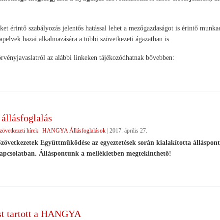
ket érintő szabályozás jelentős hatással lehet a mezőgazdaságot is érintő munka
lapelvek hazai alkalmazására a többi szövetkezeti ágazatban is.
örvényjavaslatról az alábbi linkeken tájékozódhatnak bővebben:
llásfoglalás
zövetkezeti hírek
HANGYA Állásfoglalások
|
2017. április 27.
etkezetek Együttműködése az egyeztetések során kialakította álláspont
kapcsolatban. Álláspontunk a mellékletben megtekinthető!
t tartott a HANGYA