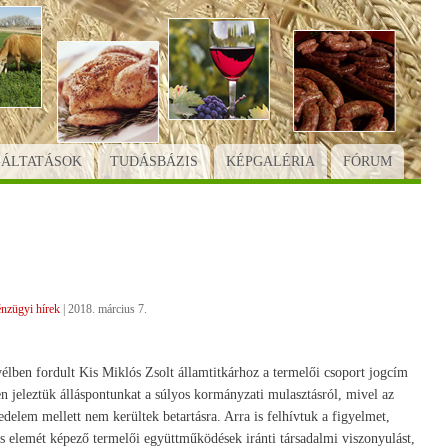
GÁLTATÁSOK
TUDÁSBÁZIS
KÉPGALÉRIA
FÓRUM
nzügyi hírek
|
2018. március 7.
lben fordult Kis Miklós Zsolt államtitkárhoz a termelői csoport jogcím
n jeleztük álláspontunkat a súlyos kormányzati mulasztásról, mivel az
delem mellett nem kerültek betartásra. Arra is felhívtuk a figyelmet,
s elemét képező termelői együttműködések iránti társadalmi viszonyulást,