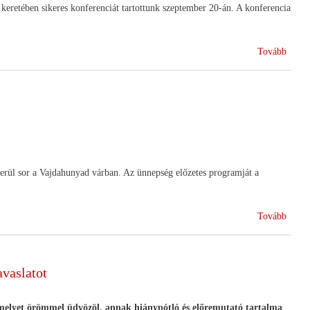
 keretében sikeres konferenciát tartottunk szeptember 20-án. A konferencia
(HA
Tovább
a
2017.
évi
OMÉ
on)
erül sor a Vajdahunyad várban. Az ünnepség előzetes programját a
(Ünne
Tovább
készü
a
szövet
vaslatot
világ)
amelyet örömmel üdvözöl, annak hiánypótló és előremutató tartalma