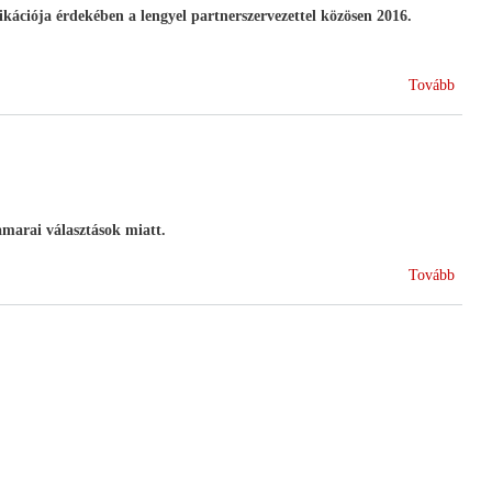
ikációja érdekében a lengyel partnerszervezettel közösen 2016.
(V4
Tovább
Hírek
-
A
szövet
alape
érvén
amarai választások miatt.
(Kama
Tovább
válasz
2017
-
Nemze
Agrár
Kama