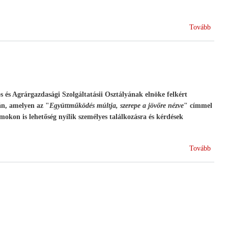
(Term
Tovább
csopo
"taka
és Agrárgazdasági Szolgáltatásii Osztályának elnöke felkért
án, amelyen az "
Együttműködés múltja, szerepe a jövőre nézve
" címmel
okon is lehetőség nyílik személyes találkozásra és kérdések
(Együ
Tovább
-
Szöve
szere
a
magy
agrár