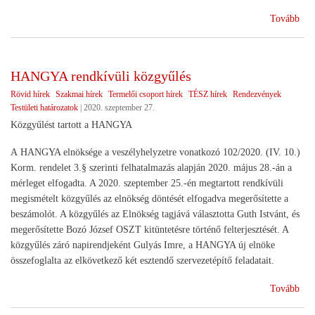
(Év
Tovább
vég
köz
HANGYA rendkívüli közgyűlés
Rövid hírek
Szakmai hírek
Termelői csoport hírek
TÉSZ hírek
Rendezvények
Testületi határozatok
|
2020. szeptember 27.
Közgyűlést tartott a HANGYA
A HANGYA elnöksége a veszélyhelyzetre vonatkozó 102/2020. (IV. 10.)
Korm. rendelet 3.§ szerinti felhatalmazás alapján 2020. május 28.-án a
mérleget elfogadta. A 2020. szeptember 25.-én megtartott rendkívüli
megismételt közgyűlés az elnökség döntését elfogadva megerősítette a
beszámolót. A közgyűlés az Elnökség tagjává választotta Guth Istvánt, és
megerősítette Bozó József OSZT kitüntetésre történő felterjesztését. A
közgyűlés záró napirendjeként Gulyás Imre, a HANGYA új elnöke
összefoglalta az elkövetkező két esztendő szervezetépítő feladatait.
(H
Tovább
ren