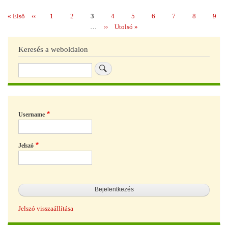
köz
Első
« Első
Előző
‹‹
Page
1
Page
2
Page
3
Page
4
Page
5
Page
6
Page
7
Page
8
Page
9
Oldalszámozás
oldal
oldal
…
Következő
››
Utolsó
Utolsó »
oldal
oldal
Keresés a weboldalon
Keresés
Username
Jelszó
Jelszó visszaállítása