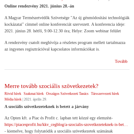
Online rendezvény 2021. június 28.-án
A Magyar Természetvédők Szövetsége "Az új génmódosítási technológiák
kockázatai" címmel online konferenciát szervezett. A konferencia ideje:
2021. június 28. hétfő, 9.00-12.30 óra; Helye: Zoom webinar felület
A rendezvény csatolt meghívója a részletes program mellett tartalmazza
az ingyenes regisztrációval kapcsolatos információkat is.
(Ko
Tovább
a
gén
koc
Merre tovább szociális szövetkezetek?
Rövid hírek
Szakmai hírek
Országos Szövetkezeti Tanács
Társszervezeti hírek
Média hírek
|
2021. április 29.
A szociális szövetkezeteknek is betett a járvány
Az Opten kft. a Piac és Profit c. lapban tett közzé egy elemzést-
https://piacesprofit.hu/kkv_cegblog/a-szocialis-szovetkezeteknek-is-bet…
- kiemelve, hogy folytatódik a szociális szövetkezetek számának