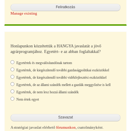
Manage existing
Honlapunkon közzétettük a HANGYA javaslatát a jövő
agrárprogramjához. Egyetért- e az abban foglaltakkal?
Választások
Egyetértek és megvalósítandónak tartom
Egyetértek, de kiegészítendő további gazdaságpolitikai eszközökkel
Egyetértek, de kiegészítendő további vidékfejlesztési eszközökkel
Egyetértek, de az állami szándék mellett a gazdák meggyőzése is kell
Egyetértek, de nem lesz hozzá állami szándék
Nem értek egyet
A stratégiai javaslat elérhető
fórumunkon
, csatolmányként.