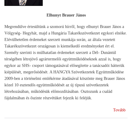
Elhunyt Brauer János
Megrendülve értesültünk a szomorú hírről, hogy elhunyt Brauer János a
Völgység- Hegyhát, majd a Hungária Takarékszövetkezet egykori elnöke.
Elévülhetetlen érdemeket szerzett munkája során, az általa vezetett
Takarékszövetkezet országosan is kiemelkedő eredményeket ért el.
Személy szerinti is múlhatatlan érdemeket szerzett a Dél- Dunántúl
térségében létrejövő agrártermelői együttműködéseknek azzal is, hogy
egykor az SHS- csoport támogatásával elősegítette a tanácsadói hátterük
kiépülését, megerősödését. A HANGYA Szövetkezetek Együttműködése
2009-ben a történelmi emlékérme átadásával köszönte meg Brauer János
közel 10 esztendős együttműködését az új típusú szövetkezetek
létrehozásában, működésük előmozdításában. Osztozunk a család
fájdalmában és őszinte részvétüket fejezik ki feléjük.
(Bú
Tovább
Bra
Ján