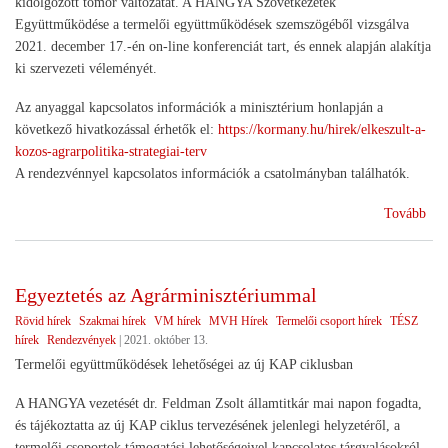
kidolgozott tömör változatát. A HANGYA Szövetkezetek
Együttműködése a termelői együttműködések szemszögéből vizsgálva
2021. december 17.-én on-line konferenciát tart, és ennek alapján alakítja
ki szervezeti véleményét.
Az anyaggal kapcsolatos információk a minisztérium honlapján a
következő hivatkozással érhetők el:
https://kormany.hu/hirek/elkeszult-a-
kozos-agrarpolitika-strategiai-terv
A rendezvénnyel kapcsolatos információk a csatolmányban találhatók.
(Tá
Tovább
tük
előt
a
Egyeztetés az Agrárminisztériummal
Stra
Rövid hírek
Szakmai hírek
VM hírek
MVH Hírek
Termelői csoport hírek
TÉSZ
Ter
hírek
Rendezvények
|
2021. október 13.
Termelői együttműködések lehetőségei az új KAP ciklusban
A HANGYA vezetését dr. Feldman Zsolt államtitkár mai napon fogadta,
és tájékoztatta az új KAP ciklus tervezésének jelenlegi helyzetéről, a
termelői csoportok támogatási lehetőségeivel kapcsolatos tárgyalásokról.