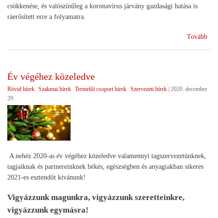
csökkenése, és valószínűleg a koronavírus járvány gazdasági hatása is
ráerősített erre a folyamatra.
(Me
Tovább
tov
szoc
szö
Év végéhez közeledve
Rövid hírek
Szakmai hírek
Termelői csoport hírek
Szervezeti hírek
|
2020. december
29.
A nehéz 2020-as év végéhez közeledve valamennyi tagszervezetünknek,
tagjaiknak és partnereinknek békés, egészségben és anyagiakban sikeres
2021-es esztendőt kívánunk!
Vigyázzunk magunkra, vigyázzunk szeretteinkre,
vigyázzunk egymásra!