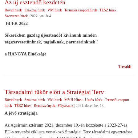
Az új esztendő kezdetén
Rövid hírek
Szakmai hírek
VM hírek
Termelői csoport hírek
TÉSZ hírek
Szervezeti hírek
|
2022. január 4.
BUÉK 2022
Sikerekben gazdag újesztendőt kívánunk minden
tagszervezetünknek, tagjaiknak, partnereinknek !
a HANGYA Elnöksége
(Az
Tovább
új
esz
kez
Társadalmi tükör előtt a Stratégiai Terv
Rövid hírek
Szakmai hírek
VM hírek
MVH Hírek
Uniós hírek
Termelői csoport
hírek
TÉSZ hírek
Rendezvények
Pályázatok
|
2021. december 13.
A jövő stratégiája
Az Agrárminisztérium 2021. december 10.-én közzétette a 2023-27-es
EU-s tervezési ciklusra vonatkozó Stratégiai Terv társadalmi egyeztetésre