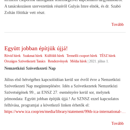
A tanácskozáson szervezetünk részéről Gulyás Imre elnök, és dr. Szabó
Zoltán főtitkár vett részt.
(Eg
Tovább
az
Agr
Együtt jobban építjük újjá!
Rövid hírek
Szakmai hírek
Külföldi hírek
Termelői csoport hírek
TÉSZ hírek
Országos Szövetkezeti Tanács
Rendezvények
Média hírek
|
2021. július 1.
Nemzetközi Szövetkezeti Nap
Július első hétvégéhez kapcsolódóan kerül sor évről évre a Nemzetközi
Szövetkezeti Nap megünneplésére. Idén a Szövetkezetek Nemzetközi
Szövetségének 99., az ENSZ 27. eseményére kerül sor, melynek
jelmondata: Együtt jobban építjük újjá.! Az SZNSZ ezzel kapcsolatos
felhívása, programjai a következő linken érhetők el:
https://www.ica.coop/en/media/library/statement/99th-ica-international-…
(Eg
Tovább
job