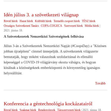
épí
újjá
Idén július 3. a szövetkezeti világnap
Rövid hírek
Hazai hírek
Külföldi hírek
Termelői csoport hírek
TÉSZ hírek
Országos Szövetkezeti Tanács
COPA-COGECA
Szervezeti hírek
Média hírek
|
2021. június 18.
A Szövetekezetek Nemzetközi Szövetségének felhívása
Július 3-án a Szövetkezetek Nemzetközi Napját (#CoopsDay) a "Közösen
jobban újraépíteni" címmel ünnepeljük. A szövetkezetek világszerte
bemutatják, hogy miként válaszolnak szolidaritással és ellenálló
képességgel a COVID-19 világjárvány okozta válságra, és hogyan
kínálnak a közösségeknek emberközpontú és környezetileg igazságos
helyreállítást.
(Id
Tovább
júli
3.
a
Konferencia a géntechnológia kockázatairól
szö
Rövid hírek
Szakmai hírek
Rendezvények
Társszervezeti hírek
|
2021. június 18.
vil