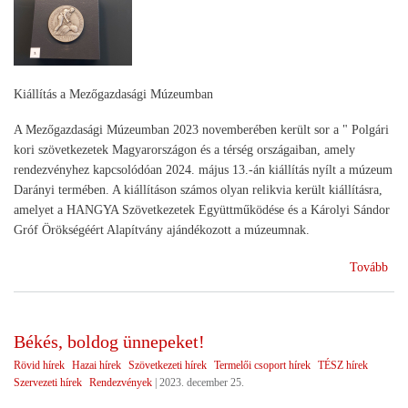
Kiállítás a Mezőgazdasági Múzeumban
A Mezőgazdasági Múzeumban 2023 novemberében került sor a " Polgári
kori szövetkezetek Magyarországon és a térség országaiban, amely
rendezvényhez kapcsolódóan 2024. május 13.-án kiállítás nyílt a múzeum
Darányi termében. A kiállításon számos olyan relikvia került kiállításra,
amelyet a HANGYA Szövetkezetek Együttműködése és a Károlyi Sándor
Gróf Örökségéért Alapítvány ajándékozott a múzeumnak.
(A
Tovább
szö
múl
üze
Békés, boldog ünnepeket!
Rövid hírek
Hazai hírek
Szövetkezeti hírek
Termelői csoport hírek
TÉSZ hírek
Szervezeti hírek
Rendezvények
|
2023. december 25.