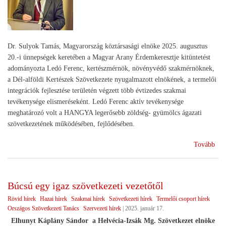
Dr. Sulyok Tamás, Magyarország köztársasági elnöke 2025. augusztus
20.-i ünnepségek keretében a Magyar Arany Érdemkeresztje kitüntetést
adományozta Ledó Ferenc, kertészmérnök, növényvédő szakmérnöknek,
a Dél-alföldi Kertészek Szövetkezete nyugalmazott elnökének, a termelői
integrációk fejlesztése területén végzett több évtizedes szakmai
tevékenysége elismeréseként. Ledó Ferenc aktív tevékenysége
meghatározó volt a HANGYA legerősebb zöldség- gyümölcs ágazati
szövetkezetének működésében, fejlődésében.
(El
Tovább
a
szö
Búcsú egy igaz szövetkezeti vezetőtől
Rövid hírek
Hazai hírek
Szakmai hírek
Szövetkezeti hírek
Termelői csoport hírek
Országos Szövetkezeti Tanács
Szervezeti hírek
|
2025. január 17.
Elhunyt Káplány Sándor a Helvécia-Izsák Mg. Szövetkezet elnöke