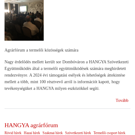
Agrárfórum a termelői közösségek számára
Nagy érdelődés mellett került sor Dombóváron a HANGYA Szövetkezeti
Együttműködés által a termelői együttműködések számára meghirdetett
rendezvényre. A 2024 évi támogatási esélyek és lehetőségek áttekintése
mellett a több, mint 100 résztvevő arról is információt kapott, hogy
tevékenységüket a HANGYA milyen eszközökkel segíti.
(A
Tovább
jöv
tek
HANGYA agrárfórum
Rövid hírek
Hazai hírek
Szakmai hírek
Szövetkezeti hírek
Termelői csoport hírek