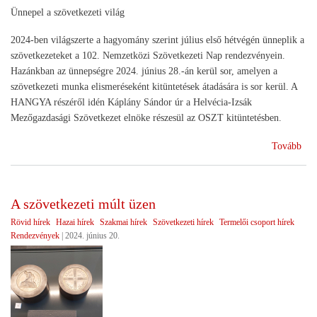
Ünnepel a szövetkezeti világ
2024-ben világszerte a hagyomány szerint július első hétvégén ünneplik a
szövetkezeteket a 102. Nemzetközi Szövetkezeti Nap rendezvényein.
Hazánkban az ünnepségre 2024. június 28.-án kerül sor, amelyen a
szövetkezeti munka elismeréseként kitüntetések átadására is sor kerül. A
HANGYA részéről idén Káplány Sándor úr a Helvécia-Izsák
Mezőgazdasági Szövetkezet elnöke részesül az OSZT kitüntetésben.
(Ne
Tovább
Szö
Na
202
A szövetkezeti múlt üzen
Rövid hírek
Hazai hírek
Szakmai hírek
Szövetkezeti hírek
Termelői csoport hírek
Rendezvények
|
2024. június 20.