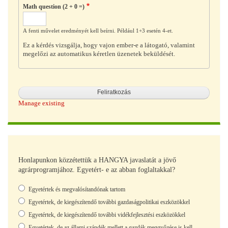
Math question (2 + 0 =)
A fenti művelet eredményét kell beírni. Például 1+3 esetén 4-et.
Ez a kérdés vizsgálja, hogy vajon ember-e a látogató, valamint
megelőzi az automatikus kéretlen üzenetek beküldését.
Manage existing
Honlapunkon közzétettük a HANGYA javaslatát a jövő
agrárprogramjához. Egyetért- e az abban foglaltakkal?
Választások
Egyetértek és megvalósítandónak tartom
Egyetértek, de kiegészítendő további gazdaságpolitikai eszközökkel
Egyetértek, de kiegészítendő további vidékfejlesztési eszközökkel
Egyetértek, de az állami szándék mellett a gazdák meggyőzése is kell