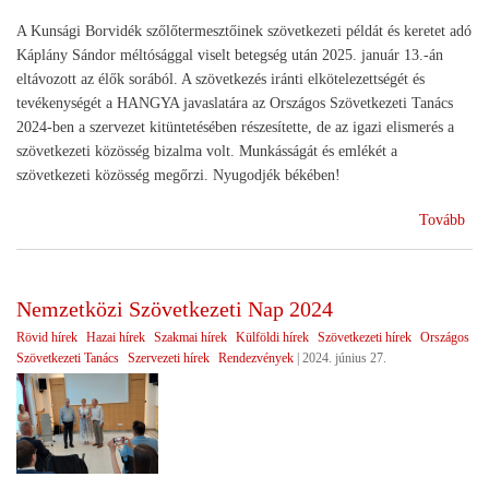
A Kunsági Borvidék szőlőtermesztőinek szövetkezeti példát és keretet adó
Káplány Sándor méltósággal viselt betegség után 2025. január 13.-án
eltávozott az élők sorából. A szövetkezés iránti elkötelezettségét és
tevékenységét a HANGYA javaslatára az Országos Szövetkezeti Tanács
2024-ben a szervezet kitüntetésében részesítette, de az igazi elismerés a
szövetkezeti közösség bizalma volt. Munkásságát és emlékét a
szövetkezeti közösség megőrzi. Nyugodjék békében!
(Bú
Tovább
egy
iga
szö
Nemzetközi Szövetkezeti Nap 2024
vez
Rövid hírek
Hazai hírek
Szakmai hírek
Külföldi hírek
Szövetkezeti hírek
Országos
Szövetkezeti Tanács
Szervezeti hírek
Rendezvények
|
2024. június 27.