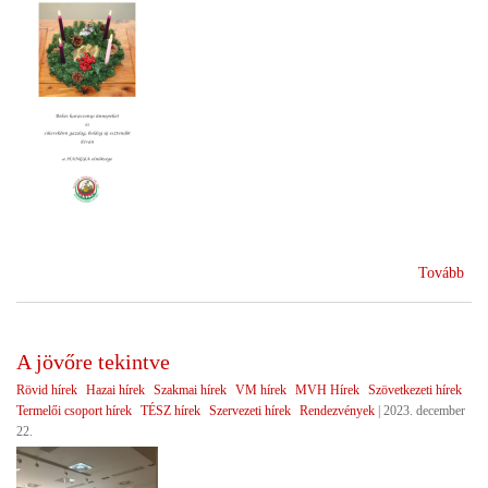
(Bé
Tovább
bol
ünn
A jövőre tekintve
Rövid hírek
Hazai hírek
Szakmai hírek
VM hírek
MVH Hírek
Szövetkezeti hírek
Termelői csoport hírek
TÉSZ hírek
Szervezeti hírek
Rendezvények
|
2023. december
22.