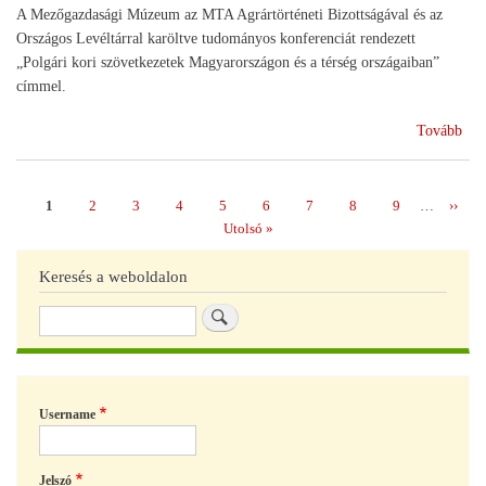
A Mezőgazdasági Múzeum az MTA Agrártörténeti Bizottságával és az
Országos Levéltárral karöltve tudományos konferenciát rendezett
„Polgári kori szövetkezetek Magyarországon és a térség országaiban”
címmel.
(12
Tovább
éve
a
HA
Page
1
Page
2
Page
3
Page
4
Page
5
Page
6
Page
7
Page
8
Page
9
…
Követ
››
Oldalszámozás
múl
oldal
Utolsó
Utolsó »
oldal
Keresés a weboldalon
Keresés
Username
Jelszó