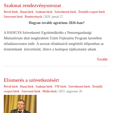
Szakmai rendezvénysorozat
Rövid hírek
Hazai hírek
Szakmai hírek
Szövetkezeti hírek
Termelői csoport hírek
Szervezeti hírek
Rendezvények
|
2026. január 27.
Hogyan tovább agrárium 2026-ban?
A HANGYA Szövetkezeti Együttműködés a Nemzetgazdasági
Minisztérium által meghirdetett Üzleti Fejlesztési Program keretében
előadássorozatot indít. A sorozat előadásairól megfelelő időpontban az
érintetteknek közvetlenül, illetve a honlapon tájékoztatást adunk.
(Sz
Tovább
ren
Elismerés a szövetkezésért
Rövid hírek
Hazai hírek
Szakmai hírek
VM hírek
Szövetkezeti hírek
Termelői
csoport hírek
Szervezeti hírek
Média hírek
|
2025. augusztus 20.